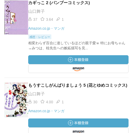
カギっこ 2 (バンブーコミックス)
山口舞子
37
3.64
1
Amazon.co.jp・マンガ
感想・レビュー
相変わらず百合に達しているほどの親子愛ｗ 特にお母ちゃん
→みつは、桂先生への嫉妬描写を見...
もうすこしがんばりましょう 5 (花とゆめコミックス)
山口舞子
30
4.00
1
Amazon.co.jp・マンガ