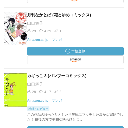
月刊なかとば (花とゆめコミックス)
山口舞子
29
4.29
1
Amazon.co.jp・マンガ
カギっこ 3 (バンブーコミックス)
山口舞子
28
4.17
2
Amazon.co.jp・マンガ
感想・レビュー
この作品のゆったりとした世界観にマッチした温かな完結でし
た！ 最後の方で平和な柄もひとつ...