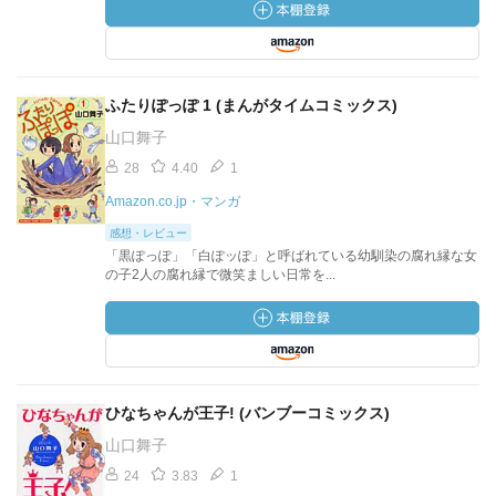
ふたりぽっぽ 1 (まんがタイムコミックス)
山口舞子
28
4.40
1
Amazon.co.jp・マンガ
感想・レビュー
「黒ぽっぽ」「白ぽッぽ」と呼ばれている幼馴染の腐れ縁な女
の子2人の腐れ縁で微笑ましい日常を...
ひなちゃんが王子! (バンブーコミックス)
山口舞子
24
3.83
1