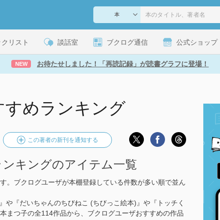
ックリスト
談話室
ブクログ通信
公式ショップ
お待たせしました！「再読記録」が読書グラフに登場！
NEW
すすめランキング
この著者の新刊を通知する
ランキングのアイテム一覧
す。ブクログユーザが本棚登録している件数が多い順で並ん
)』や『だいちゃんのちびねこ (ちびっこ絵本)』や『トッチく
山本まつ子の全114作品から、ブクログユーザおすすめの作品