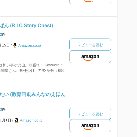
R.I.C.Story Chest)
2
件
レビューを読む
月15日
Amazon.co.jp
は怖い事が沢山。頑張れ！ Keyword：
屋さん、郵便受け、ﾌﾟﾘﾝ 語数：690
たい (教育画劇みんなのえほん
3
件
レビューを読む
年1月1日
Amazon.co.jp