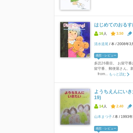
はじめてのおるすばん (
16
人
3.50
清水道尾
本
2008年3
感想・レビュー
多読26冊目。 お留守番
留守番、郵便屋さん、新聞
from...
もっと読む
ようちえんにいき
19)
14
人
2.40
山本まつ子
本
1993
感想・レビュー