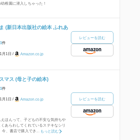
の幼稚園に潜入しちゃった！
 (新日本出版社の絵本 ふれあ
レビューを読む
1
件
年1月1日
Amazon.co.jp
マス (母と子の絵本)
1
件
レビューを読む
年1月1日
Amazon.co.jp
んえほんって、子どもの不安な気持ちや
よくあらわしてくれているステキなシリ
今、書店で購入でき...
もっと読む