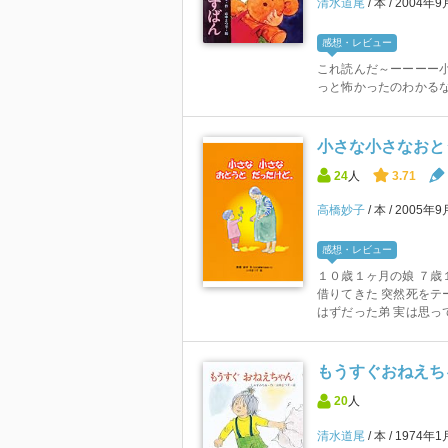
清水道尾
本
2004年
感想・レビュー
これ読んだ～ーーーー小
っと怖かったのわかる
小さな小さなおと
24
人
3.71
高橋妙子
本
2005年9
感想・レビュー
１０歳１ヶ月の娘 ７歳
借りてきた 突然死をテ
はずだった弟 実は思って
もうすぐおねえちゃ
20
人
清水道尾
本
1974年