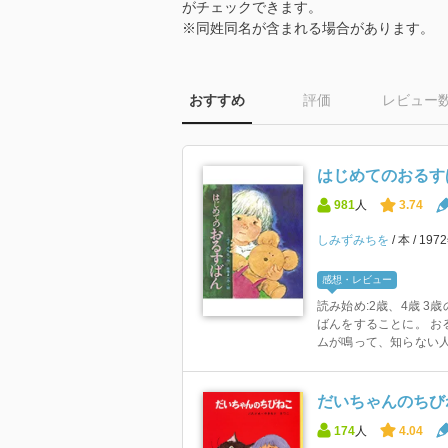
がチェックできます。
※同姓同名が含まれる場合があります。
おすすめ
評価
レビュー
はじめてのおるすば
981
人
3.74
しみずみちを
本
197
感想・レビュー
読み始め:2歳、4歳 
ばんをすることに。 お
ムが鳴って、知らない人が
だいちゃんのちびね
174
人
4.04