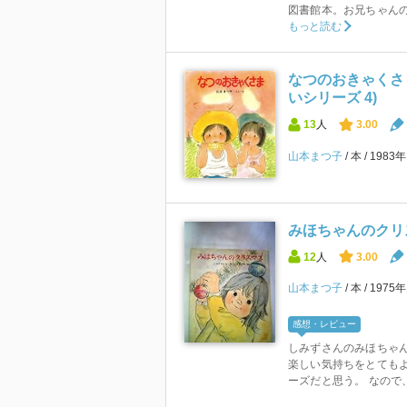
図書館本。お兄ちゃん
もっと読む
なつのおきゃくさま
いシリーズ 4)
13
人
3.00
山本まつ子
本
1983
みほちゃんのクリス
12
人
3.00
山本まつ子
本
1975
感想・レビュー
しみずさんのみほちゃ
楽しい気持ちをとても
ーズだと思う。 なので、