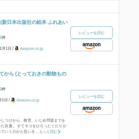
(新日本出版社の絵本 ふれあい
レビューを読む
1
件
年1月1日
Amazon.co.jp
てから (とっておきの動物もの
2
件
レビューを読む
1月1日
Amazon.co.jp
やしつけから、教育、いじめ問題までを
た良書。 すてネコをひろったくだりか
ていくのかと思いき...
もっと読む