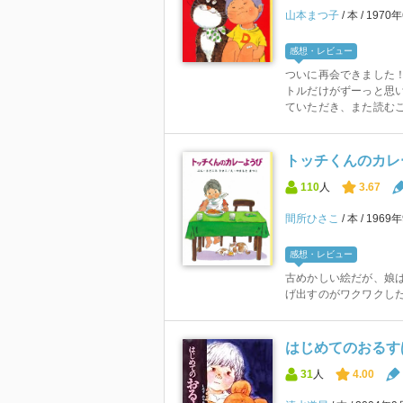
山本まつ子
本
1970
感想・レビュー
ついに再会できました！
トルだけがずーっと思
ていただき、また読むこ
トッチくんのカレー
110
人
3.67
間所ひさこ
本
1969
感想・レビュー
古めかしい絵だが、娘
げ出すのがワクワクし
はじめてのおるすば
31
人
4.00