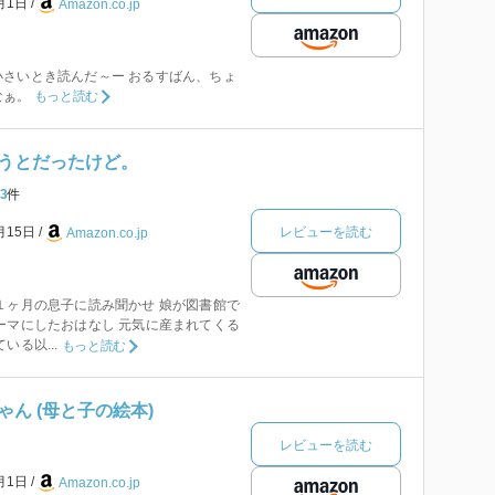
9月1日
Amazon.co.jp
さいとき読んだ～ー おるすばん、ちょ
なぁ。
もっと読む
うとだったけど。
3
件
レビューを読む
月15日
Amazon.co.jp
１ヶ月の息子に読み聞かせ 娘が図書館で
ーマにしたおはなし 元気に産まれてくる
いる以...
もっと読む
ん (母と子の絵本)
レビューを読む
1月1日
Amazon.co.jp