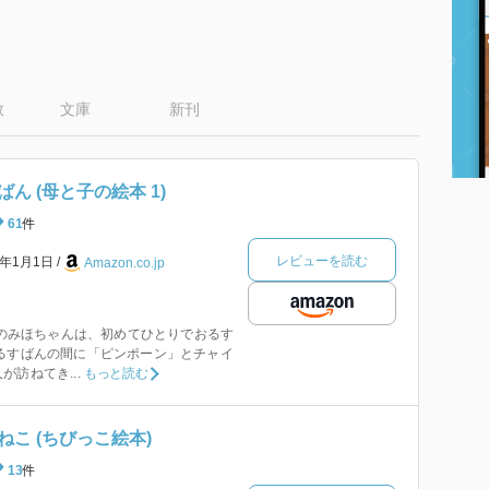
数
文庫
新刊
ん (母と子の絵本 1)
61
件
レビューを読む
2年1月1日
Amazon.co.jp
3歳のみほちゃんは、初めてひとりでおるす
るすばんの間に「ピンポーン」とチャイ
訪ねてき...
もっと読む
こ (ちびっこ絵本)
13
件