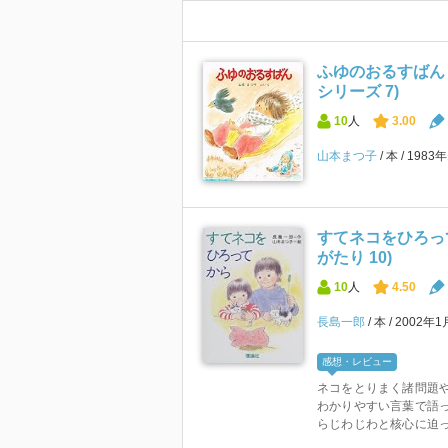
ふゆのおるすばん 
シリーズ 7)
10
人
3.00
山本まつ子
本
1983
すてネコをひろっ
がたり 10)
10
人
4.50
長島一郎
本
2002年
感想・レビュー
ネコをとりまく諸問題
わかりやすい言葉で語っ
らじわじわと核心に迫っ