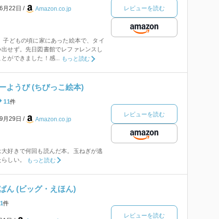
レビューを読む
年6月22日
Amazon.co.jp
 子どもの頃に家にあった絵本で、タイ
い出せず。先日図書館でレファレンスし
とができました！感...
もっと読む
ようび (ちびっこ絵本)
11
件
レビューを読む
年9月29日
Amazon.co.jp
は大好きで何回も読んだ本。玉ねぎが逃
たらしい。
もっと読む
ん (ビッグ・えほん)
1
件
レビューを読む