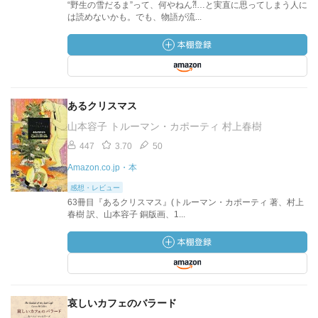
“野生の雪だるま”って、何やねん⁈…と実直に思ってしまう人に
は読めないかも。でも、物語が流...
あるクリスマス
山本容子 トルーマン・カポーティ 村上春樹
447
3.70
50
Amazon.co.jp・本
感想・レビュー
63冊目『あるクリスマス』(トルーマン・カポーティ 著、村上
春樹 訳、山本容子 銅版画、1...
哀しいカフェのバラード