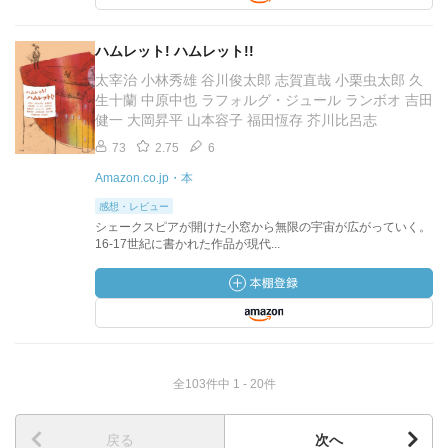
ハムレット! ハムレット!!
太宰治 小林秀雄 谷川俊太郎 志賀直哉 小栗虫太郎 久
生十蘭 中原中也 ラフォルグ・ジュール ランボオ 吉田
健一 大岡昇平 山本容子 福田恆存 芥川比呂志
73
2.75
6
Amazon.co.jp・本
感想・レビュー
シェークスピアが開けた小窓から無限の宇宙が広がっていく。
16-17世紀に書かれた作品が現代...
全103件中 1 - 20件
戻る
次へ