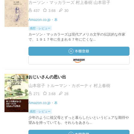
カーソン・マッカラーズ 村上春樹 山本容子
437
3.68
30
Amazon.co.jp・本
感想・レビュー
カーソン・マッカラーズは現代アメリカ文学の伝説的な作家
で、１９１７年に生まれ６７年に亡くな...
おじいさんの思い出
山本容子 トルーマン・カポーティ 村上春樹
271
3.68
28
Amazon.co.jp・本
感想・レビュー
少年のように祖父母とずっと暮らしたいというピュアな期待や
望みを持っていても、それらをあきら...