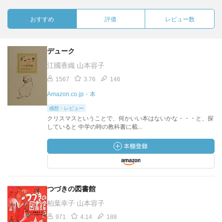
おすすめ
評価
レビュー数
デューク
江國香織 山本容子
1567
3.76
146
Amazon.co.jp・本
感想・レビュー
クリスマスということで、何かいい本はないかな・・・と、探
していると 中学の時の教科書に載...
つづきの図書館
柏葉幸子 山本容子
971
4.14
188