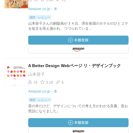
78
3.68
11
Amazon.co.jp・本
感想・レビュー
山本容子さんの銅版画が３４点、滞在各国のホテルのひとコマ
を短文を添え描かれ、つづられていま...
A Better Design Webページ リ・デザインブック
山本容子
78
3.18
6
Amazon.co.jp・本
感想・レビュー
昔の本だけど、デザインについての考え方がわかる良書。昔お
世話になりました。