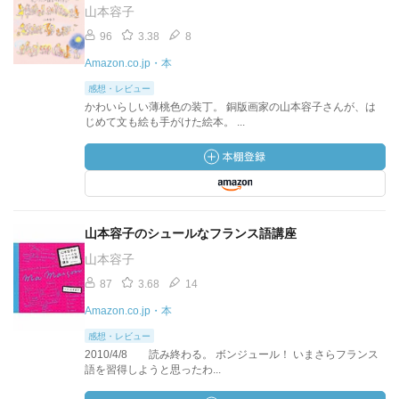
山本容子
96
3.38
8
Amazon.co.jp・本
感想・レビュー
かわいらしい薄桃色の装丁。 銅版画家の山本容子さんが、は
じめて文も絵も手がけた絵本。 ...
山本容子のシュールなフランス語講座
山本容子
87
3.68
14
Amazon.co.jp・本
感想・レビュー
2010/4/8 読み終わる。 ボンジュール！ いまさらフランス
語を習得しようと思ったわ...