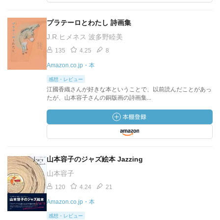
プラテーロとわたし 詩画集
J.R.ヒメネス 波多野睦美
135
4.25
8
Amazon.co.jp・本
感想・レビュー
江國香織さんが好きな本ということで、以前読んだことがあっ
たが、山本容子さんの銅版画の詩画集...
山本容子のジャズ絵本 Jazzing
山本容子
120
4.24
21
Amazon.co.jp・本
感想・レビュー