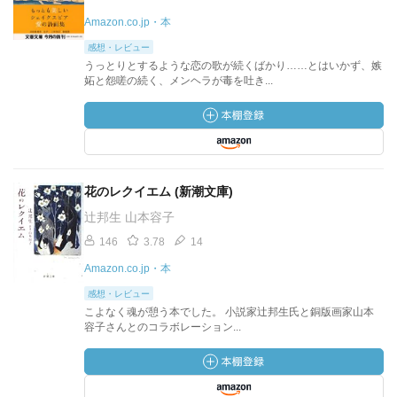
Amazon.co.jp・本
感想・レビュー
うっとりとするような恋の歌が続くばかり……とはいかず、嫉
妬と怨嗟の続く、メンヘラが毒を吐き...
花のレクイエム (新潮文庫)
辻邦生 山本容子
146
3.78
14
Amazon.co.jp・本
感想・レビュー
こよなく魂が憩う本でした。 小説家辻邦生氏と銅版画家山本
容子さんとのコラボレーション...