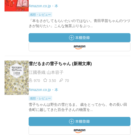
Amazon.co.jp・本
感想・レビュー
「本をさがしてもらいたいのではない。青田早苗ちゃんのつづ
きが知りたい」こんな無茶ぶりをぶっ...
雪だるまの雪子ちゃん (新潮文庫)
江國香織 山本容子
970
3.50
70
Amazon.co.jp・本
感想・レビュー
雪子ちゃんは野生の雪だるま。 歳をとってから、冬の長い田
舎町に越してきた百合子さんの物置を...