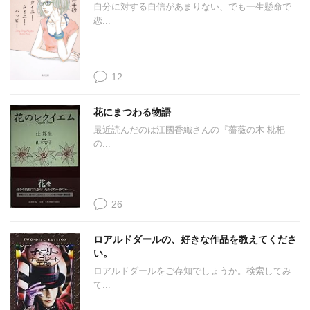
自分に対する自信があまりない、でも一生懸命で
恋...
12
花にまつわる物語
最近読んだのは江國香織さんの『薔薇の木 枇杷
の...
26
ロアルドダールの、好きな作品を教えてくださ
い。
ロアルドダールをご存知でしょうか。検索してみ
て...