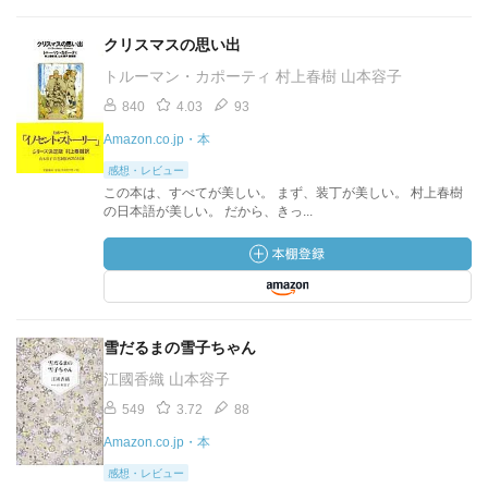
クリスマスの思い出
トルーマン・カポーティ 村上春樹 山本容子
840
4.03
93
Amazon.co.jp・本
感想・レビュー
この本は、すべてが美しい。 まず、装丁が美しい。 村上春樹
の日本語が美しい。 だから、きっ...
雪だるまの雪子ちゃん
江國香織 山本容子
549
3.72
88
Amazon.co.jp・本
感想・レビュー