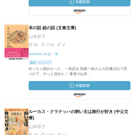
本の話 絵の話 (文春文庫)
山本容子
82
3.59
8
Amazon.co.jp・本
感想・レビュー
めっちゃ面白かった、一気読み 桜庭一樹さんの読書日記で見
つけて、やっと読めた！ 著者の山本...
ルーカス・クラナッハの飼い主は旅行が好き (中公文
庫)
山本容子