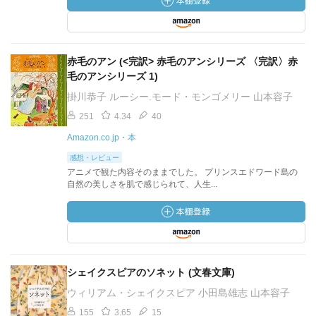
赤毛のアン (<完訳> 赤毛のアンシリーズ 〈完訳〉赤
毛のアンシリーズ 1)
掛川恭子 ルーシー.モード・モンゴメリー 山本容子
251
4.34
40
Amazon.co.jp・本
感想・レビュー
アニメで観た内容そのままでした。 プリンスエドワード島の
自然の美しさを肌で感じられて、人生...
シェイクスピアのソネット (文春文庫)
ウィリアム・シェイクスピア 小田島雄志 山本容子
155
3.65
15