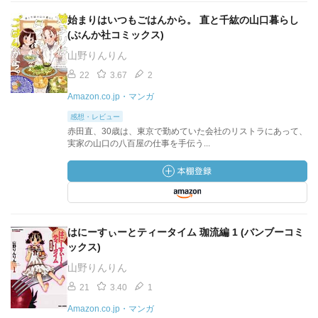
始まりはいつもごはんから。 直と千紘の山口暮らし
(ぶんか社コミックス)
山野りんりん
22
3.67
2
Amazon.co.jp・マンガ
感想・レビュー
赤田直、30歳は、東京で勤めていた会社のリストラにあって、
実家の山口の八百屋の仕事を手伝う...
はにーすぃーとティータイム 珈流編 1 (バンブーコミ
ックス)
山野りんりん
21
3.40
1
Amazon.co.jp・マンガ