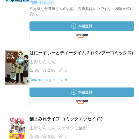
感想・レビュー
不思議な骨董屋さんのお話。古道具はいいですな。和物が特に
良い。
はにーすぃーとティータイム 2 (バンブーコミックス)
山野りんりん
35
2.90
0
Amazon.co.jp・マンガ
猫まみれライフ コミックエッセイ (1)
山野りんりん フェリシモ猫部
35
3.60
3