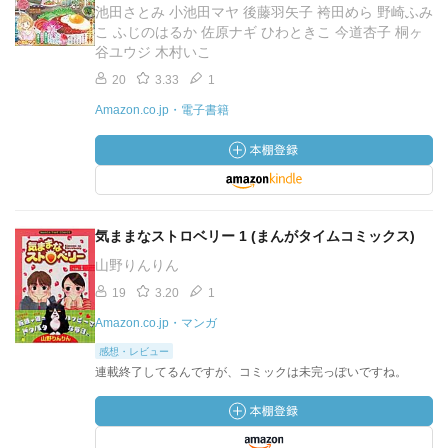
池田さとみ 小池田マヤ 後藤羽矢子 袴田めら 野崎ふみ
こ ふじのはるか 佐原ナギ ひわときこ 今道杏子 桐ヶ
谷ユウジ 木村いこ
20
3.33
1
Amazon.co.jp・電子書籍
気ままなストロベリー 1 (まんがタイムコミックス)
山野りんりん
19
3.20
1
Amazon.co.jp・マンガ
感想・レビュー
連載終了してるんですが、コミックは未完っぽいですね。