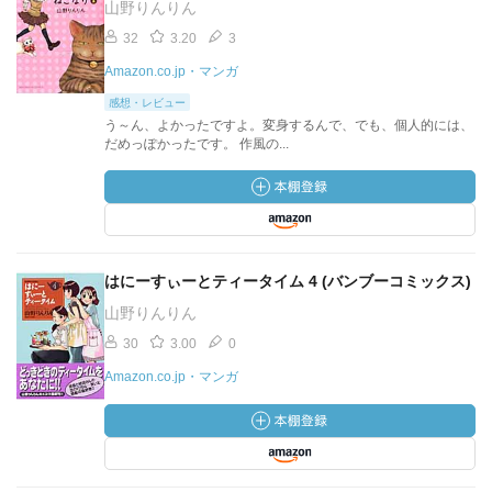
山野りんりん
32
3.20
3
Amazon.co.jp・マンガ
感想・レビュー
う～ん、よかったですよ。変身するんで、でも、個人的には、
だめっぽかったです。 作風の...
はにーすぃーとティータイム 4 (バンブーコミックス)
山野りんりん
30
3.00
0
Amazon.co.jp・マンガ