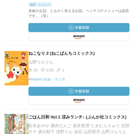
感想・レビュー
末妹のお話。ともかく笑えるお話。ヘンテコナメニューは必読
です。（笑）
ねこなり 2 (ねこぱんちコミックス)
山野りんりん
20
0.00
1
Amazon.co.jp・マンガ
ごはん日和 Vol.1 涼みランチ♪ (ぶんか社コミックス)
松本あやか 酒井だんご 坂井恵理 たきむらりゅう 宮部
サチ 酒川郁子 浅野りん 油豆 山田雨月 山野りんりん