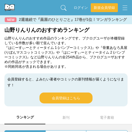
ログイン
新規会員登録
2週連続で『薬屋のひとりごと』17巻が1位！マンガランキング
NEW
山野りんりんのおすすめランキング
山野りんりんのおすすめ作品のランキングです。ブクログユーザが本棚登録
している件数が多い順で並んでいます。
『はにーすぃーとティータイム 1 (バンブーコミックス)』や『骨董あなろ具屋
(りぼんマスコットコミックス)』や『はにーすぃーとティータイム 2 (バンブ
ーコミックス)』など山野りんりんの全254作品から、ブクログユーザおすす
めの作品がチェックできます。
※同姓同名が含まれる場合があります。
会員登録すると、よみたい著者やコミックの新刊情報が届くようになりま
す！
会員登録はこちら
ランキング
新刊
電子書籍