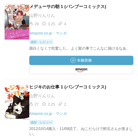
メデューサの朝 1 (バンブーコミックス)
山野りんりん
29
3.25
4
Amazon.co.jp・マンガ
感想・レビュー
面白くなくて吃驚した。 よく髪の事でこんなに描けるなあ。
ヒジキのお仕事 1 (バンブーコミックス)
山野りんりん
27
3.25
2
Amazon.co.jp・マンガ
感想・レビュー
2012/10/14購入・11/09読了。 ねこだらけで鰐石さんが羨まし
い。