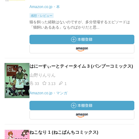
Amazon.co.jp・本
感想・レビュー
猫を飼った経験はないのですが、多分登場するエピソードは
「猫飼いあるある」なものばかりだと思...
はにーすぃーとティータイム 3 (バンブーコミックス)
山野りんりん
33
3.13
1
Amazon.co.jp・マンガ
ねこなり 1 (ねこぱんちコミックス)