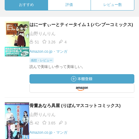
おすすめ
評価
レビュー数
はにーすぃーとティータイム 1 (バンブーコミックス)
山野りんりん
51
3.26
4
Amazon.co.jp・マンガ
感想・レビュー
読んで美味しい作って美味しい。
骨董あなろ具屋 (りぼんマスコットコミックス)
山野りんりん
42
3.65
3
Amazon.co.jp・マンガ