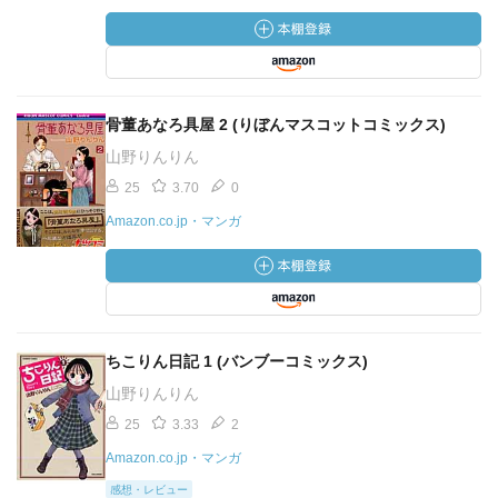
骨董あなろ具屋 2 (りぼんマスコットコミックス)
山野りんりん
25
3.70
0
Amazon.co.jp・マンガ
ちこりん日記 1 (バンブーコミックス)
山野りんりん
25
3.33
2
Amazon.co.jp・マンガ
感想・レビュー