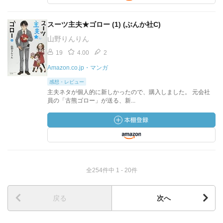
スーツ主夫★ゴロー (1) (ぶんか社C)
山野りんりん
19
4.00
2
Amazon.co.jp・マンガ
感想・レビュー
主夫ネタが個人的に新しかったので、購入しました。 元会社
員の「古熊ゴロー」が送る、新...
全254件中 1 - 20件
戻る
次へ