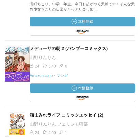
滝町ちこり、中学一年生。今日も超がつく天然です！そんな天
然少女ちこりの日常がたっぷり楽しめ...
メデューサの朝 2 (バンブーコミックス)
山野りんりん
24
3.43
0
Amazon.co.jp・マンガ
猫まみれライフ コミックエッセイ (2)
山野りんりん フェリシモ猫部
24
4.00
1