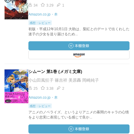
34
3.29
1
Amazon.co.jp・本
感想・レビュー
初版・平成12年10月1日 大助は、梨紅とのデートで出くわした
迷子の少女を送り届けるため...
シムーン 第1巻 (メガミ文庫)
小山田風狂子 篠吉祥 美原轟 岡崎純子
25
3.38
2
Amazon.co.jp・本
感想・レビュー
アニメのノベライズ、というよりアニメの幕間のキャラの心情
をより忠実に表現している感じで良か...