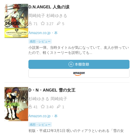
D.N.ANGEL 人魚の涙
岡崎純子 杉崎ゆきる
71
3.27
5
Amazon.co.jp・本
感想・レビュー
小説第一弾。当時タイトルが気になっていて、友人が持ってい
たので、軽くストーリーを説明しても...
D・N・ANGEL 雪の女王
杉崎ゆきる 岡崎純子
41
3.40
1
Amazon.co.jp・本
感想・レビュー
初版・平成12年3月1日 呪いのティアラといわれる「雪の女