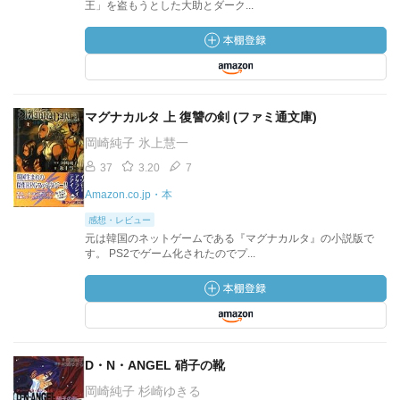
王」を盗もうとした大助とダーク...
マグナカルタ 上 復讐の剣 (ファミ通文庫)
岡崎純子 氷上慧一
37
3.20
7
Amazon.co.jp・本
感想・レビュー
元は韓国のネットゲームである『マグナカルタ』の小説版で
す。 PS2でゲーム化されたのでプ...
D・N・ANGEL 硝子の靴
岡崎純子 杉崎ゆきる