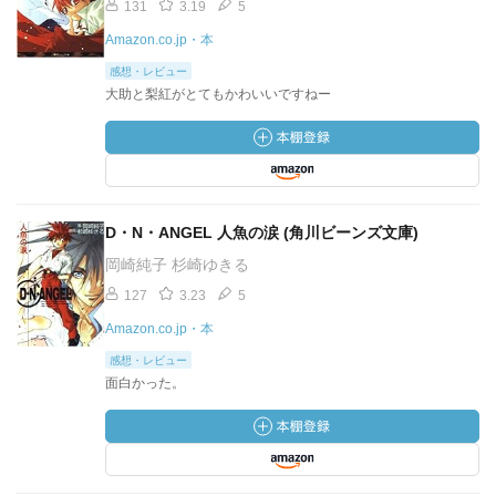
131
3.19
5
Amazon.co.jp・本
感想・レビュー
大助と梨紅がとてもかわいいですねー
D・N・ANGEL 人魚の涙 (角川ビーンズ文庫)
岡崎純子 杉崎ゆきる
127
3.23
5
Amazon.co.jp・本
感想・レビュー
面白かった。