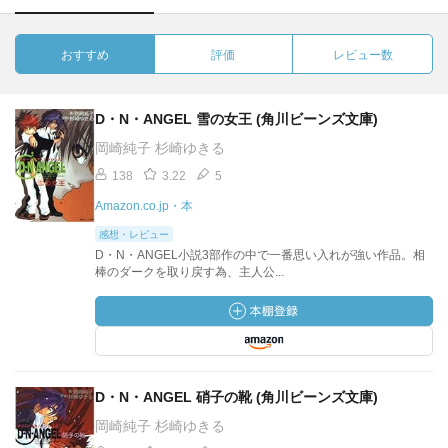
おすすめ
評価
レビュー数
D・N・ANGEL 雪の女王 (角川ビーンズ文庫)
岡崎純子 杉崎ゆきる
138
3.22
5
Amazon.co.jp・本
感想・レビュー
D・N・ANGEL小説3部作の中で一番思い入れが強い作品。相
棒のダークを取り戻す為、主人公...
D・N・ANGEL 硝子の靴 (角川ビーンズ文庫)
岡崎純子 杉崎ゆきる