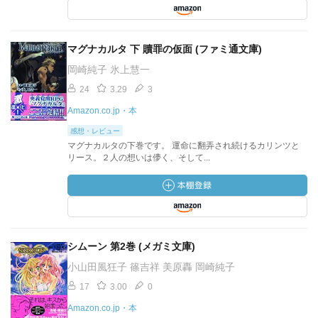
マグナカルタ 下 贖罪の仮面 (ファミ通文庫)
岡崎純子 氷上慧一
24
3.29
3
Amazon.co.jp・本
感想・レビュー
マグナカルタの下巻です。 運命に翻弄され続けるカリンツと
リース。２人の想いは儚く、そして...
シムーン 第2巻 (メガミ文庫)
小山田風狂子 篠吉祥 美原轟 岡崎純子
17
3.00
0
Amazon.co.jp・本