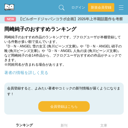
ログイン
新規会員登録
【ビルボードジャパンコラボ企画】2026年上半期話題作を考察
NEW
岡崎純子のおすすめランキング
岡崎純子のおすすめ作品のランキングです。ブクログユーザが本棚登録して
いる件数が多い順で並んでいます。
『D・N・ANGEL 雪の女王 (角川ビーンズ文庫)』や『D・N・ANGEL 硝子の
靴 (角川ビーンズ文庫)』や『D・N・ANGEL 人魚の涙 (角川ビーンズ文庫)』
など岡崎純子の全14作品から、ブクログユーザおすすめの作品がチェックで
きます。
※同姓同名が含まれる場合があります。
著者の情報を詳しく見る
会員登録すると、よみたい著者やコミックの新刊情報が届くようになりま
す！
会員登録はこちら
ランキング
新刊
文庫