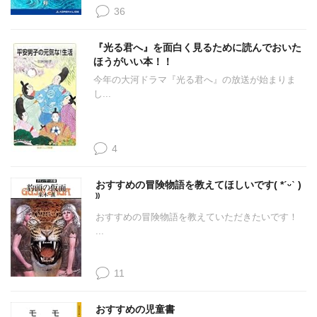
36
『光る君へ』を面白く見るために読んでおいた
ほうがいい本！！
今年の大河ドラマ『光る君へ』の放送が始まりま
し...
4
おすすめの冒険物語を教えてほしいです( *ˊᵕˋ )
⁾⁾
おすすめの冒険物語を教えていただきたいです！
...
11
おすすめの児童書