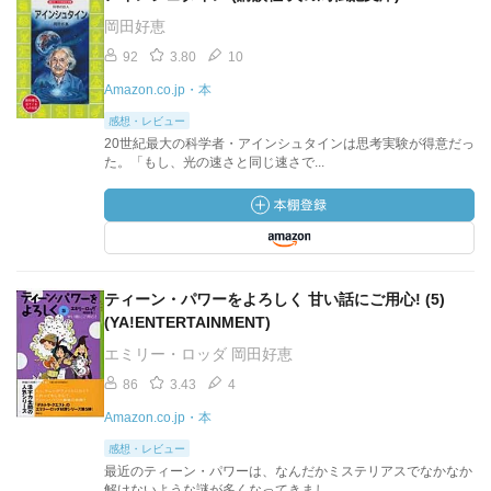
岡田好恵
92
3.80
10
Amazon.co.jp・本
感想・レビュー
20世紀最大の科学者・アインシュタインは思考実験が得意だっ
た。「もし、光の速さと同じ速さで...
ティーン・パワーをよろしく 甘い話にご用心! (5)
(YA!ENTERTAINMENT)
エミリー・ロッダ 岡田好恵
86
3.43
4
Amazon.co.jp・本
感想・レビュー
最近のティーン・パワーは、なんだかミステリアスでなかなか
解けないような謎が多くなってきまし...