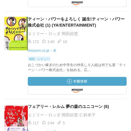
ティーン・パワーをよろしく 誕生!ティーン・パワー
株式会社 (1) (YA!ENTERTAINMENT)
エミリー・ロッダ 岡田好恵
172
3.40
16
Amazon.co.jp・本
感想・レビュー
おこづかい稼ぎのため中学生の仲良し５人組は何でも屋「ティ
ーン・パワー株式会社」を始める。広...
フェアリー・レルム 夢の森のユニコーン (6)
エミリー・ロッダ 岡田好恵 仁科幸子
117
3.94
5