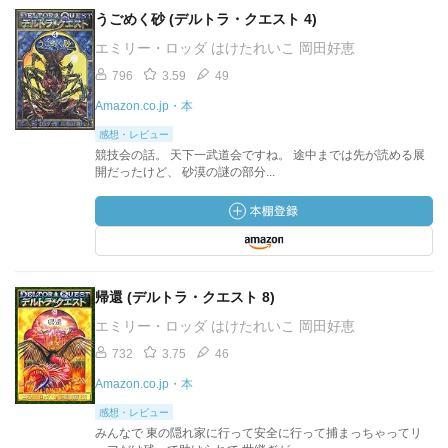
うごめく砂 (デルトラ・クエスト 4)
エミリー・ロッダ はけたれいこ 岡田好恵
796
3.59
49
Amazon.co.jp・本
感想・レビュー
競技会の話。 天下一武道会ですね。 途中までは先が読める展
開だったけど、 砂漠の謎の部分...
帰還 (デルトラ・クエスト 8)
エミリー・ロッダ はけたれいこ 岡田好恵
732
3.75
46
Amazon.co.jp・本
感想・レビュー
みんなで 東の隠れ家に行って安全に行って捕まっちゃってリ