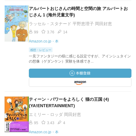
アルバートおじさんの時間と空間の旅 アルバートお
じさん 1 (海外児童文学)
ラッセル・スタナード 平野恵理子 岡田好恵
99
3.76
14
Amazon.co.jp・本
感想・レビュー
一見ファンタジーの様に感じる設定ですが、アインシュタイン
の想像（ゲダンケン）実験を体感でき...
ティーン・パワーをよろしく 猫の王国 (4)
(YA!ENTERTAINMENT)
エミリー・ロッダ 岡田好恵
95
3.43
4
Amazon.co.jp・本