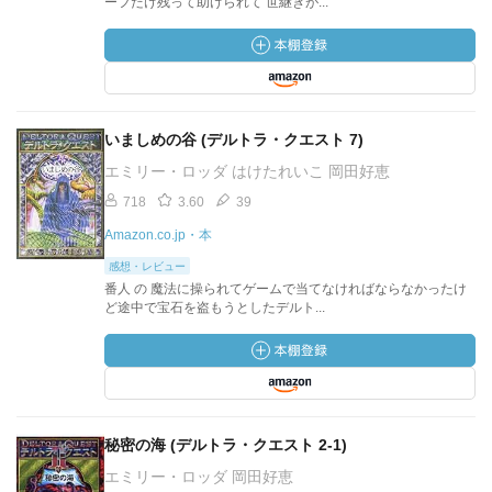
ーフだけ残って助けられて 世継ぎが...
いましめの谷 (デルトラ・クエスト 7)
エミリー・ロッダ はけたれいこ 岡田好恵
718
3.60
39
Amazon.co.jp・本
感想・レビュー
番人 の 魔法に操られてゲームで当てなければならなかったけ
ど途中で宝石を盗もうとしたデルト...
秘密の海 (デルトラ・クエスト 2-1)
エミリー・ロッダ 岡田好恵