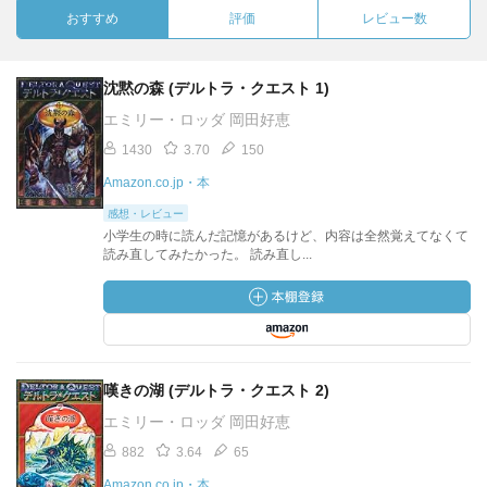
おすすめ
評価
レビュー数
沈黙の森 (デルトラ・クエスト 1)
エミリー・ロッダ 岡田好恵
1430
3.70
150
Amazon.co.jp・本
感想・レビュー
小学生の時に読んだ記憶があるけど、内容は全然覚えてなくて
読み直してみたかった。 読み直し...
嘆きの湖 (デルトラ・クエスト 2)
エミリー・ロッダ 岡田好恵
882
3.64
65
Amazon.co.jp・本