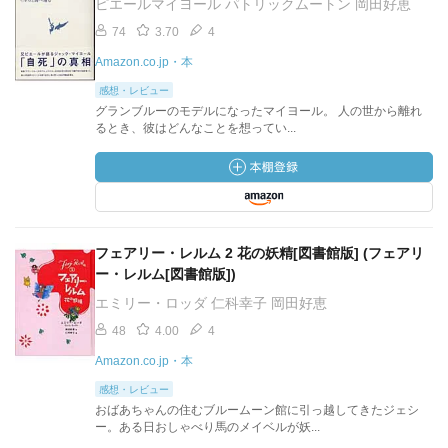
ピエールマイヨール パトリックムートン 岡田好恵
74
3.70
4
Amazon.co.jp・本
感想・レビュー
グランブルーのモデルになったマイヨール。 人の世から離れ
るとき、彼はどんなことを想ってい...
フェアリー・レルム 2 花の妖精[図書館版] (フェアリ
ー・レルム[図書館版])
エミリー・ロッダ 仁科幸子 岡田好恵
48
4.00
4
Amazon.co.jp・本
感想・レビュー
おばあちゃんの住むブルームーン館に引っ越してきたジェシ
ー。ある日おしゃべり馬のメイベルが妖...