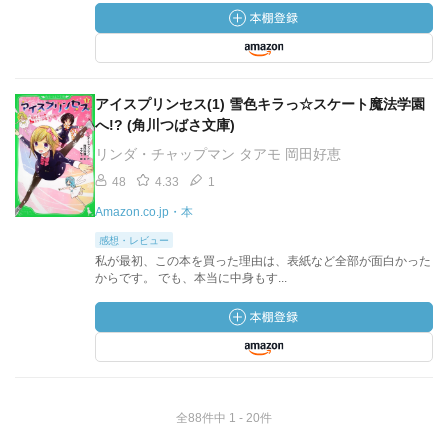
アイスプリンセス(1) 雪色キラっ☆スケート魔法学園
へ!? (角川つばさ文庫)
リンダ・チャップマン タアモ 岡田好恵
48
4.33
1
Amazon.co.jp・本
感想・レビュー
私が最初、この本を買った理由は、表紙など全部が面白かった
からです。 でも、本当に中身もす...
全88件中 1 - 20件