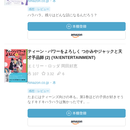
Amazon.co.jp・本
感想・レビュー
ハラハラ。残りはどんな話になるんだろう？
ティーン・パワーをよろしく つかみやジャックと天
才手品師 (2) (YA!ENTERTAINMENT)
エミリー・ロッダ 岡田好恵
107
3.32
6
Amazon.co.jp・本
感想・レビュー
たまにはティーンズ向けの本も。第1巻ほどの子供が好きそう
なドキドキハラハラは無かったです。...