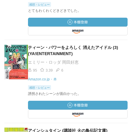
感想・レビュー
とてもわくわくどきどきでした。
ティーン・パワーをよろしく 消えたアイドル (3)
(YA!ENTERTAINMENT)
エミリー・ロッダ 岡田好恵
95
3.39
6
Amazon.co.jp・本
感想・レビュー
誘拐されたシーンが面白かった。
アインシュタイン (講談社 火の鳥伝記文庫)