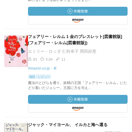
フェアリー・レルム 1 金のブレスレット[図書館版]
(フェアリー・レルム[図書館版])
エミリー・ロッダ 仁科幸子 岡田好恵
83
4.04
11
Amazon.co.jp・本
感想・レビュー
魔法のとびらを通り、妖精の王国「フェアリー・レルム」にた
どり着いたジェシー。王国に力を与え...
ジャック・マイヨール、 イルカと海へ還る