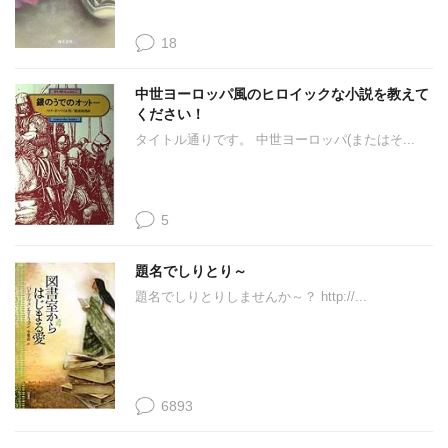
18
中世ヨーロッパ風のヒロイックな小説を教えて
ください！
タイトル通りです。 中世ヨーロッパ(またはそ...
5
題名でしりとり～
題名でしりとりしませんか～？ http://...
6893