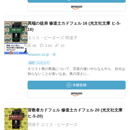
異端の徒弟 修道士カドフェル 16 (光文社文庫 ヒ-5-
16)
エリス・ピーターズ 岡達子
86
3.84
10
Amazon.co.jp・本
感想・レビュー
キリスト教の教義について、宗派の違いやらなんやら、自分は
知らないことが多いなあ。奥の深さに...
背教者カドフェル 修道士カドフェル 20 (光文社文庫
ヒ-5-20)
岡達子 エリス・ピーターズ