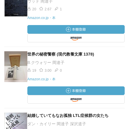
ウッド 岡達子
20
2.67
1
Amazon.co.jp・本
世界の秘密警察 (現代教養文庫 1378)
B.クウォリー 岡達子
19
3.00
0
Amazon.co.jp・本
結婚していてもなお孤独 LTL症候群の女たち
ダン・カイリー 岡達子 深沢道子