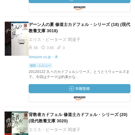
デーン人の夏 修道士カドフェル・シリーズ (18) (現代
教養文庫 3018)
エリス・ピーターズ 岡達子
56
3.65
3
Amazon.co.jp・本
感想・レビュー
20120122 久々のカドフェルシリーズ。とうとうウェールズま
で。今回はテーマは約束かな...
背教者カドフェル 修道士カドフェル・シリーズ (20)
(現代教養文庫 3020)
エリス・ピーターズ 岡達子