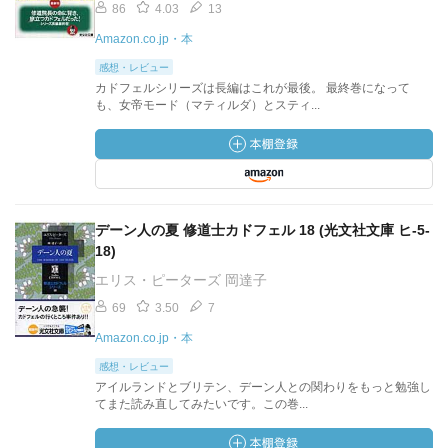
86
4.03
13
Amazon.co.jp・本
感想・レビュー
カドフェルシリーズは長編はこれが最後。 最終巻になって
も、女帝モード（マティルダ）とスティ...
デーン人の夏 修道士カドフェル 18 (光文社文庫 ヒ-5-
18)
エリス・ピーターズ 岡達子
69
3.50
7
Amazon.co.jp・本
感想・レビュー
アイルランドとブリテン、デーン人との関わりをもっと勉強し
てまた読み直してみたいです。この巻...