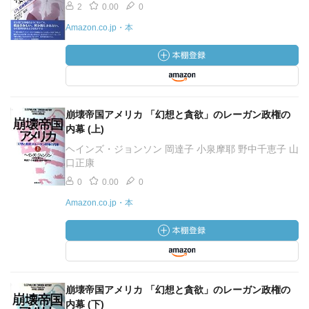
2
0.00
0
Amazon.co.jp・本
崩壊帝国アメリカ 「幻想と貪欲」のレーガン政権の
内幕 (上)
ヘインズ・ジョンソン 岡達子 小泉摩耶 野中千恵子 山
口正康
0
0.00
0
Amazon.co.jp・本
崩壊帝国アメリカ 「幻想と貪欲」のレーガン政権の
内幕 (下)