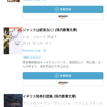
ジャックは絞首台に! (現代教養文庫)
レオ・ブルース 岡達子
24
3.20
3
Amazon.co.jp・本
感想・レビュー
歴史教師探偵キャロラスシリーズ。 前回読んだ「死の扉」か
ら今作まで、未訳作品が５作もある...
イギリス怪奇幻想集 (現代教養文庫)
アンソロジー アン・ブリッジ レ・ファニュ ブラック