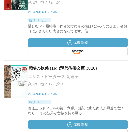
47
3.64
1
Amazon.co.jp・本
感想・レビュー
惜しむべく最終巻。作者の方にその気はなかったにせよ、幕切
れにふさわしい内容になってます。信...
異端の徒弟 (16) (現代教養文庫 3016)
エリス・ピーターズ 岡達子
47
3.54
2
Amazon.co.jp・本
感想・レビュー
修道士カドフェルの第十六弾。 巡礼に出た商人が帰途で亡く
なり、 その徒弟が亡骸を持ち帰る...