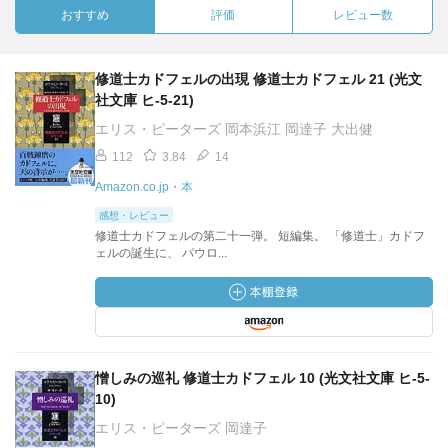
おすすめ
評価
レビュー数
修道士カドフェルの出現 修道士カドフェル 21 (光文
社文庫 ヒ-5-21)
エリス・ピーターズ 岡本浜江 岡達子 大出健
112
3.84
14
Amazon.co.jp・本
感想・レビュー
修道士カドフェルの第二十一弾。 短編集。 「修道士」カドフ
ェルの誕生に、 パウロ...
憎しみの巡礼 修道士カドフェル 10 (光文社文庫 ヒ-5-
10)
エリス・ピーターズ 岡達子