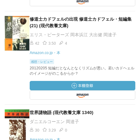
修道士カドフェルの出現 修道士カドフェル・短編集
(21) (現代教養文庫)
エリス・ピーターズ 岡本浜江 大出健 岡達子
42
3.50
4
Amazon.co.jp・本
感想・レビュー
20120205 短編だとなんとなくリズムが悪い。若いカドヘェル
のイメージがのこるからか？
世界謎物語 (現代教養文庫 1340)
ダニエルコーエン 岡達子
30
3.29
0
Amazon.co.jp・本