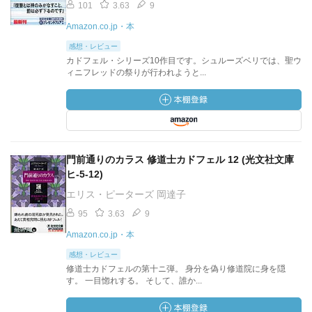
101
3.63
9
Amazon.co.jp・本
感想・レビュー
カドフェル・シリーズ10作目です。シュルーズベリでは、聖ウ
ィニフレッドの祭りが行われようと...
門前通りのカラス 修道士カドフェル 12 (光文社文庫
ヒ-5-12)
エリス・ピーターズ 岡達子
95
3.63
9
Amazon.co.jp・本
感想・レビュー
修道士カドフェルの第十ニ弾。 身分を偽り修道院に身を隠
す。 一目惚れする。 そして、誰か...