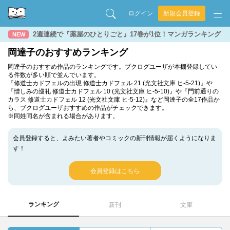
ログイン
新規会員登録
2週連続で『薬屋のひとりごと』17巻が1位！マンガランキング
NEW
岡達子のおすすめランキング
岡達子のおすすめ作品のランキングです。ブクログユーザが本棚登録してい
る件数が多い順で並んでいます。
『修道士カドフェルの出現 修道士カドフェル 21 (光文社文庫 ヒ-5-21)』や
『憎しみの巡礼 修道士カドフェル 10 (光文社文庫 ヒ-5-10)』や『門前通りの
カラス 修道士カドフェル 12 (光文社文庫 ヒ-5-12)』など岡達子の全17作品か
ら、ブクログユーザおすすめの作品がチェックできます。
※同姓同名が含まれる場合があります。
会員登録すると、よみたい著者やコミックの新刊情報が届くようになりま
す！
会員登録はこちら
ランキング
新刊
文庫