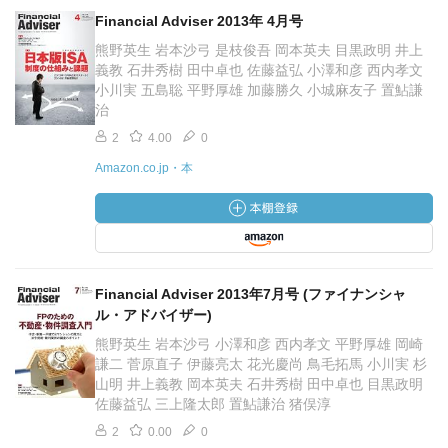
Financial Adviser 2013年 4月号
熊野英生 岩本沙弓 是枝俊吾 岡本英夫 目黒政明 井上
義教 石井秀樹 田中卓也 佐藤益弘 小澤和彦 西内孝文
小川実 五島聡 平野厚雄 加藤勝久 小城麻友子 置鮎謙
治
2
4.00
0
Amazon.co.jp・本
Financial Adviser 2013年7月号 (ファイナンシャ
ル・アドバイザー)
熊野英生 岩本沙弓 小澤和彦 西内孝文 平野厚雄 岡崎
謙二 菅原直子 伊藤亮太 花光慶尚 鳥毛拓馬 小川実 杉
山明 井上義教 岡本英夫 石井秀樹 田中卓也 目黒政明
佐藤益弘 三上隆太郎 置鮎謙治 猪俣淳
2
0.00
0