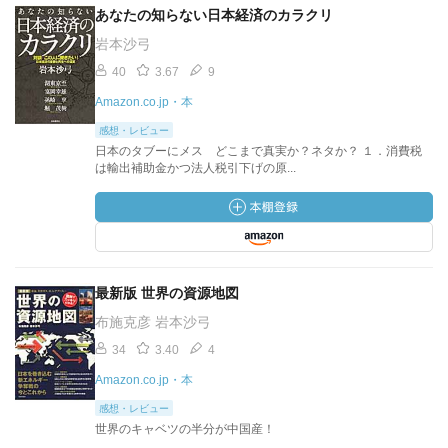
あなたの知らない日本経済のカラクリ
岩本沙弓
40
3.67
9
Amazon.co.jp・本
感想・レビュー
日本のタブーにメス どこまで真実か？ネタか？ １．消費税
は輸出補助金かつ法人税引下げの原...
最新版 世界の資源地図
布施克彦 岩本沙弓
34
3.40
4
Amazon.co.jp・本
感想・レビュー
世界のキャベツの半分が中国産！