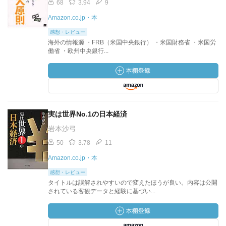
68
3.94
9
Amazon.co.jp・本
感想・レビュー
海外の情報源 ・FRB（米国中央銀行） ・米国財務省 ・米国労
働省 ・欧州中央銀行...
実は世界No.1の日本経済
岩本沙弓
50
3.78
11
Amazon.co.jp・本
感想・レビュー
タイトルは誤解されやすいので変えたほうが良い。内容は公開
されている客観データと経験に基づい...