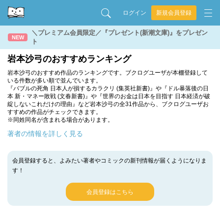
ログイン
新規会員登録
＼プレミアム会員限定／『プレゼント(新潮文庫)』をプレゼン
NEW
ト
岩本沙弓のおすすめランキング
岩本沙弓のおすすめ作品のランキングです。ブクログユーザが本棚登録して
いる件数が多い順で並んでいます。
『バブルの死角 日本人が損するカラクリ (集英社新書)』や『ドル暴落後の日
本 新・マネー敗戦 (文春新書)』や『世界のお金は日本を目指す 日本経済が破
綻しないこれだけの理由』など岩本沙弓の全31作品から、ブクログユーザお
すすめの作品がチェックできます。
※同姓同名が含まれる場合があります。
著者の情報を詳しく見る
会員登録すると、よみたい著者やコミックの新刊情報が届くようになりま
す！
会員登録はこちら