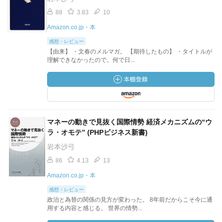
88
3.83
10
Amazon.co.jp・本
感想・レビュー
【由来】 ・文春のメルマガ。 【期待したもの】 ・タイトルが
理解できなかったので。何で日...
マネーの動きで見抜く国際情勢 経済メカニズムの“ウ
ラ・オモテ” (PHPビジネス新書)
岩本沙弓
86
4.13
13
Amazon.co.jp・本
感想・レビュー
政治と為替の関係の見方が変わった。 8年前だからこそ今に通
用する内容と感じる。 世界の情勢...