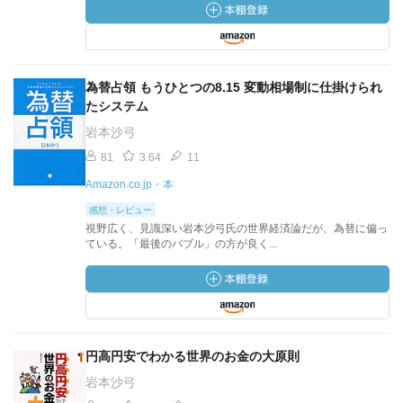
為替占領 もうひとつの8.15 変動相場制に仕掛けられ
たシステム
岩本沙弓
81
3.64
11
Amazon.co.jp・本
感想・レビュー
視野広く、見識深い岩本沙弓氏の世界経済論だが、為替に偏っ
ている。「最後のバブル」の方が良く...
円高円安でわかる世界のお金の大原則
岩本沙弓