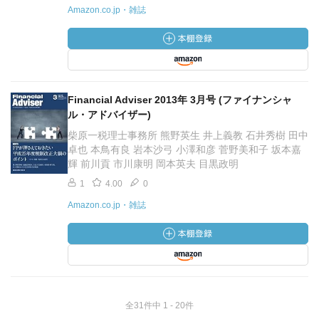
Amazon.co.jp・雑誌
Financial Adviser 2013年 3月号 (ファイナンシャ
ル・アドバイザー)
柴原一税理士事務所 熊野英生 井上義教 石井秀樹 田中
卓也 本鳥有良 岩本沙弓 小澤和彦 菅野美和子 坂本嘉
輝 前川貢 市川康明 岡本英夫 目黒政明
1
4.00
0
Amazon.co.jp・雑誌
全31件中 1 - 20件