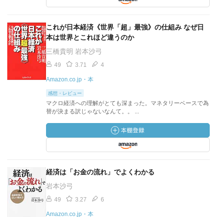
これが日本経済《世界「超」最強》の仕組み なぜ日
本は世界とこれほど違うのか
三橋貴明 岩本沙弓
49
3.71
4
Amazon.co.jp・本
感想・レビュー
マクロ経済への理解がとても深まった。マネタリーベースで為
替が決まる訳じゃないなんて。。 ...
経済は「お金の流れ」でよくわかる
岩本沙弓
49
3.27
6
Amazon.co.jp・本