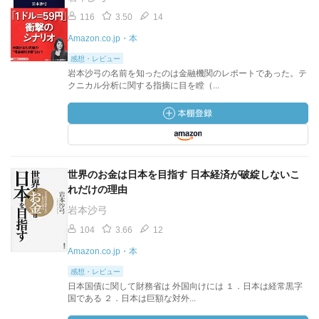
116
3.50
14
Amazon.co.jp・本
感想・レビュー
岩本沙弓の名前を知ったのは金融機関のレポートであった。テ
クニカル分析に関する指摘に目を瞠（...
世界のお金は日本を目指す 日本経済が破綻しないこ
れだけの理由
岩本沙弓
104
3.66
12
Amazon.co.jp・本
感想・レビュー
日本国債に関して財務省は 外国向けには １．日本は経常黒字
国である ２．日本は巨額な対外...