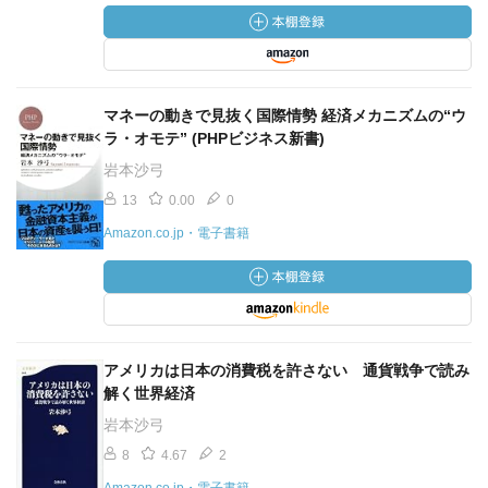
マネーの動きで見抜く国際情勢 経済メカニズムの“ウ
ラ・オモテ” (PHPビジネス新書)
岩本沙弓
13
0.00
0
Amazon.co.jp・電子書籍
アメリカは日本の消費税を許さない 通貨戦争で読み
解く世界経済
岩本沙弓
8
4.67
2