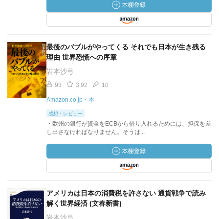
最後のバブルがやってくる それでも日本が生き残る
理由 世界恐慌への序章
岩本沙弓
93
3.92
10
Amazon.co.jp・本
感想・レビュー
・欧州の銀行が資金をECBから借り入れるためには、担保を差
し出さなければなりません。そうは...
アメリカは日本の消費税を許さない 通貨戦争で読み
解く世界経済 (文春新書)
岩本沙弓