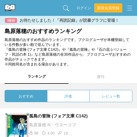
ログイン
新規会員登録
お待たせしました！「再読記録」が読書グラフに登場！
NEW
島原落穂のおすすめランキング
島原落穂のおすすめ作品のランキングです。ブクログユーザが本棚登録して
いる件数が多い順で並んでいます。
『孤島の冒険 (フォア文庫 C142)』や『孤島の冒険』や『石の花 (バジョー
フ・民話の本 1)』など島原落穂の全30作品から、ブクログユーザおすすめの
作品がチェックできます。
※同姓同名が含まれる場合があります。
ランキング
新刊
おすすめ
評価
レビュー数
孤島の冒険 (フォア文庫 C142)
島原落穂 N・ヴヌーコフ
98
4.00
18