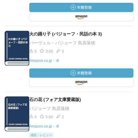
火の踊り子 (バジョーフ・民話の本 3)
パーヴェル・バジョーフ 島原落穂
5
3.00
0
Amazon.co.jp・本
石の花 (フォア文庫愛蔵版)
バジョーフ 島原落穂
4
5.00
2
Amazon.co.jp・本
感想・レビュー