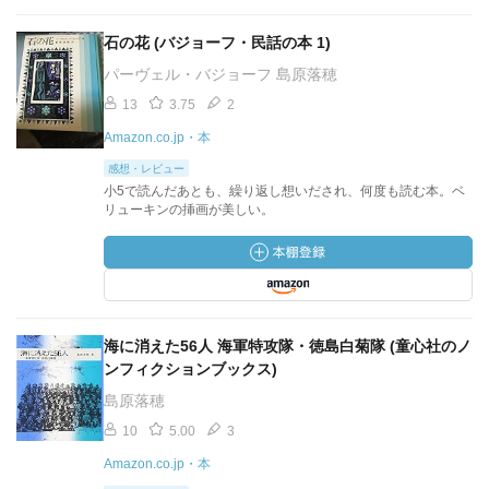
石の花 (バジョーフ・民話の本 1)
パーヴェル・バジョーフ 島原落穂
13
3.75
2
Amazon.co.jp・本
感想・レビュー
小5で読んだあとも、繰り返し想いだされ、何度も読む本。ベ
リューキンの挿画が美しい。
海に消えた56人 海軍特攻隊・徳島白菊隊 (童心社のノ
ンフィクションブックス)
島原落穂
10
5.00
3
Amazon.co.jp・本