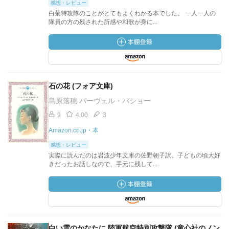
感想・レビュー
白菊特攻隊のことがとてもよくわかる本でした。 一人一人の
隊員の方の残された所感や和歌が身に...
石の花 (フォア文庫)
島原落穂 パーヴェル・バショー
9
4.00
3
Amazon.co.jp・本
感想・レビュー
実際に読んだのは岩波少年文庫の佐野朝子訳。子どもの頃大好
きだったお話しなので、手元に残して...
白い雲のかなたに 陸軍航空特別攻撃隊 (童心社のノン