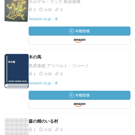
ホルゲル・プック 島原落穂
2
4.00
0
Amazon.co.jp・本
木の馬
島原落穂 アリベルト・リハーノ
1
0.00
0
Amazon.co.jp・本
森の精のいる村
1
0.00
0