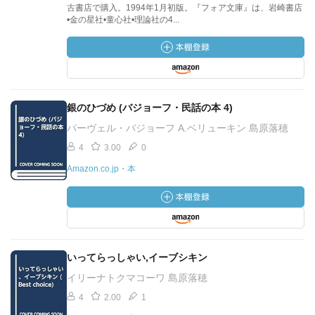
古書店で購入。1994年1月初版。『フォア文庫』は、岩崎書店
•金の星社•童心社•理論社の4...
銀のひづめ (バジョーフ・民話の本 4)
パーヴェル・バジョーフ A.ベリューキン 島原落穂
4
3.00
0
Amazon.co.jp・本
いってらっしゃい,イーブシキン
イリーナトクマコーワ 島原落穂
4
2.00
1