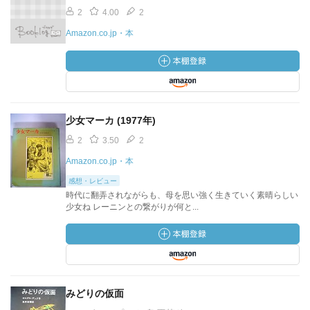
2
4.00
2
Amazon.co.jp・本
少女マーカ (1977年)
2
3.50
2
Amazon.co.jp・本
感想・レビュー
時代に翻弄されながらも、母を思い強く生きていく素晴らしい
少女ね レーニンとの繋がりが何と...
みどりの仮面