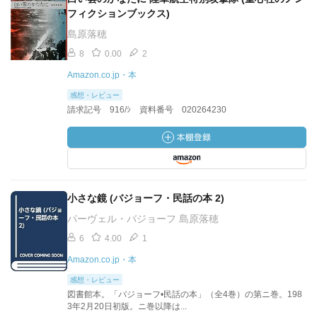
フィクションブックス)
島原落穂
8
0.00
2
Amazon.co.jp・本
感想・レビュー
請求記号 916/ｼ 資料番号 020264230
小さな鏡 (バジョーフ・民話の本 2)
パーヴェル・バジョーフ 島原落穂
6
4.00
1
Amazon.co.jp・本
感想・レビュー
図書館本。「バジョーフ•民話の本」（全4巻）の第ニ巻。198
3年2月20日初版。ニ巻以降は...