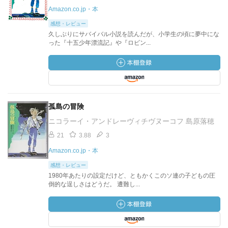
Amazon.co.jp・本
感想・レビュー
​久しぶりにサバイバル小説を読んだが、小学生の頃に夢中にな
った『十五少年漂流記』や『ロビン...
孤島の冒険
ニコラーイ・アンドレーヴィチヴヌーコフ 島原落穂
21
3.88
3
Amazon.co.jp・本
感想・レビュー
1980年あたりの設定だけど、ともかくこのソ連の子どもの圧
倒的な逞しさはどうだ。 遭難し...