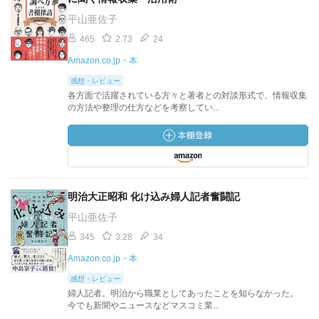
平山亜佐子
465
2.73
24
Amazon.co.jp・本
感想・レビュー
各方面で活躍されている方々と著者との対談形式で、情報収集
の方法や整理の仕方などを考察してい...
明治大正昭和 化け込み婦人記者奮闘記
平山亜佐子
345
3.28
34
Amazon.co.jp・本
感想・レビュー
婦人記者。明治から職業としてあったことを知らなかった。
今でも新聞やニュースなどマスコミ業...