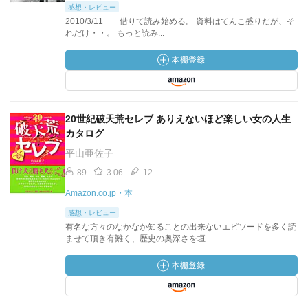
感想・レビュー
2010/3/11 借りて読み始める。 資料はてんこ盛りだが、そ
れだけ・・。 もっと読み...
20世紀破天荒セレブ ありえないほど楽しい女の人生
カタログ
平山亜佐子
89
3.06
12
Amazon.co.jp・本
感想・レビュー
有名な方々のなかなか知ることの出来ないエピソードを多く読
ませて頂き有難く、歴史の奥深さを垣...