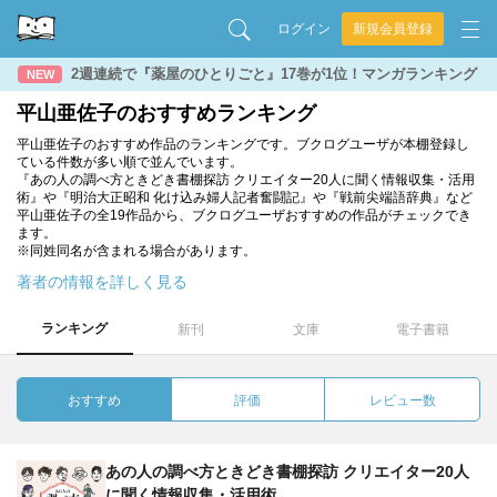
ログイン
新規会員登録
2週連続で『薬屋のひとりごと』17巻が1位！マンガランキング
NEW
平山亜佐子のおすすめランキング
平山亜佐子のおすすめ作品のランキングです。ブクログユーザが本棚登録し
ている件数が多い順で並んでいます。
『あの人の調べ方ときどき書棚探訪 クリエイター20人に聞く情報収集・活用
術』や『明治大正昭和 化け込み婦人記者奮闘記』や『戦前尖端語辞典』など
平山亜佐子の全19作品から、ブクログユーザおすすめの作品がチェックでき
ます。
※同姓同名が含まれる場合があります。
著者の情報を詳しく見る
ランキング
新刊
文庫
電子書籍
おすすめ
評価
レビュー数
あの人の調べ方ときどき書棚探訪 クリエイター20人
に聞く情報収集・活用術