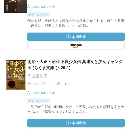
Amazon.co.jp・本
感想・レビュー
何かを成し遂げるとは何なのかを考えさせられる。自らの欲望
に正直に、何事にも貪欲に、いつの時...
明治・大正・昭和 不良少女伝 莫連女と少女ギャング
団 (ちくま文庫 ひ-29-1)
平山亜佐子
198
3.29
13
Amazon.co.jp・本
感想・レビュー
明治から戦前の昭和にかけての不良少女たちの記録をまとめ
たもの。「莫連女（ばくれんおんな）...