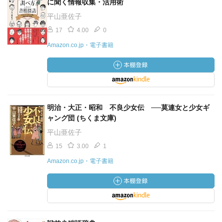
に聞く情報収集・活用術
平山亜佐子
17
4.00
0
Amazon.co.jp・電子書籍
明治・大正・昭和 不良少女伝 ──莫連女と少女ギ
ャング団 (ちくま文庫)
平山亜佐子
15
3.00
1
Amazon.co.jp・電子書籍