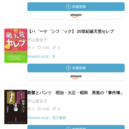
【ハ゛ーケ゛ンフ゛ック】 20世紀破天荒セレブ
平山亜佐子
1
0.00
0
Amazon.co.jp・本
断髪とパンツ 明治・大正・昭和 男装の「事件簿」
平山亜佐子
1
0.00
0
Amazon.co.jp・電子書籍