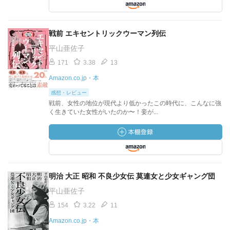
戦前 エキセントリックウーマン列伝
平山亜佐子
171
3.38
13
Amazon.co.jp・本
感想・レビュー
戦前、女性の地位が現代より低かったこの時代に、こんなに強
く生きていた女性がいたのか〜！妾が...
明治 大正 昭和 不良少女伝 莫連女と少女ギャング団
平山亜佐子
154
3.22
11
Amazon.co.jp・本