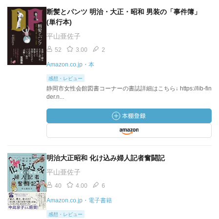
断髪とパンツ 明治・大正・昭和 男装の「事件簿」
(単行本)
平山亜佐子
52
3.00
2
Amazon.co.jp・本
感想・レビュー
静岡市女性会館図書コーナーの書誌詳細はこちら↓ https://lib-fin
der.n...
明治大正昭和 化け込み婦人記者奮闘記
平山亜佐子
40
4.00
6
Amazon.co.jp・電子書籍
感想・レビュー