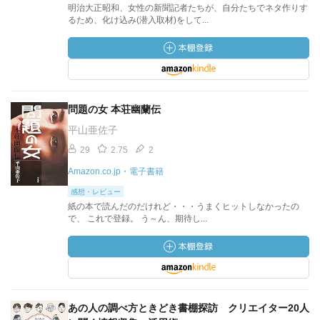
明治大正昭和、女性の新聞記者たちが、自分たちでネタ作りす
るため、化け込み(潜入取材)をして...
問題の女 本荘幽蘭伝
平山亜佐子
29
2.75
2
Amazon.co.jp・電子書籍
感想・レビュー
紙の本で読んだのだけれど・・・うまくヒットしなかったの
で、 これで登録。 う～ん、期待し...
あの人の調べ方ときどき書棚探訪 クリエイター20人