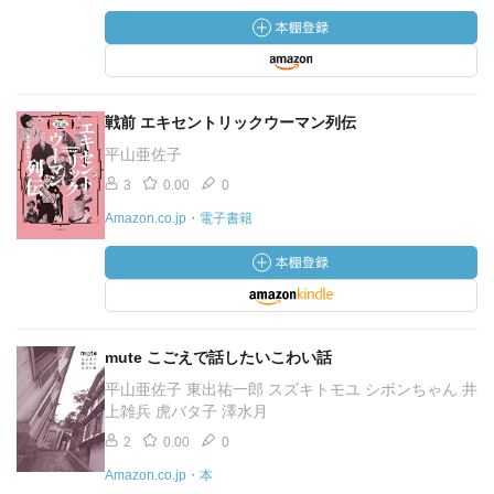
戦前 エキセントリックウーマン列伝
平山亜佐子
3
0.00
0
Amazon.co.jp・電子書籍
mute こごえで話したいこわい話
平山亜佐子 東出祐一郎 スズキトモユ シボンちゃん 井
上雑兵 虎バタ子 澤水月
2
0.00
0
Amazon.co.jp・本