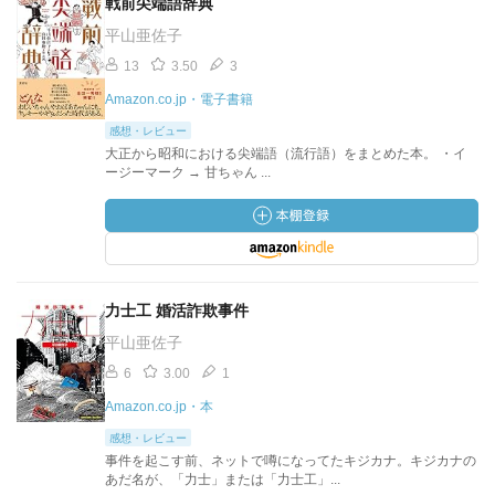
戦前尖端語辞典
平山亜佐子
13
3.50
3
Amazon.co.jp・電子書籍
感想・レビュー
大正から昭和における尖端語（流行語）をまとめた本。 ・イ
ージーマーク → 甘ちゃん ...
力士工 婚活詐欺事件
平山亜佐子
6
3.00
1
Amazon.co.jp・本
感想・レビュー
事件を起こす前、ネットで噂になってたキジカナ。キジカナの
あだ名が、「力士」または「力士工」...