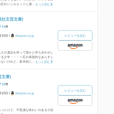
仄白いシルエットに過...
もっと読む
談社文芸文庫)
13
件
レビューを読む
月10日
Amazon.co.jp
友人の遺品を持って誰かと待ち合わせし
する少年・・・一応の表面的なあらすじ
ないけれど、基本的に...
もっと読む
芸文庫)
10
件
レビューを読む
月10日
Amazon.co.jp
あったけど、不思議な味わいのある小説