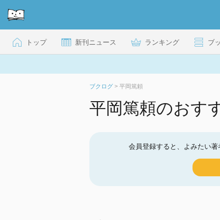
トップ
新刊ニュース
ランキング
ブ
ブクログ
>
平岡篤頼
平岡篤頼のおす
会員登録すると、よみたい著