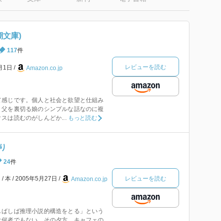
潮文庫)
117
件
レビューを読む
1月1日
Amazon.co.jp
て感じです。個人と社会と欲望と仕組み
、父を裏切る娘のシンプルな話なのに複
スは読むのがしんどか...
もっと読む
り
24
件
レビューを読む
ノ
本
2005年5月27日
Amazon.co.jp
しばしば推理小説的構造をとる」という
は何者でもない。その夕方、キャフェの