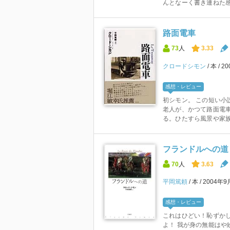
んとなーく書き連ねた感
路面電車
73
人
3.33
クロードシモン
本
2
感想・レビュー
初シモン。 この短い小
老人が、かつて路面電
る。ひたすら風景や家族
フランドルへの道
70
人
3.63
平岡篤頼
本
2004年9
感想・レビュー
これはひどい！恥ずか
よ！ 我が身の無能はや