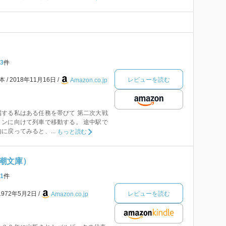
3
件
レビューを読む
本
2018年11月16日
Amazon.co.jp
する私はある任務を帯びて 第二次大戦
ンに向けて列車で移動する。 途中駅で
に戻ってみると、...
もっと読む
潮文庫）
1
件
レビューを読む
1972年5月2日
Amazon.co.jp