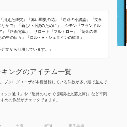
書『消えた煙突』『赤い罌粟の花』『迷路の小説論』『文学
路のなかで』『新しい小説のために』、シモン『フランドル
ア』『路面電車』、サロート『マルトロー』『黄金の果
ちの中の日々』『ロル・V・シュタインの歓喜』
た紹介文から引用しています。」
ンキングのアイテム一覧
。ブクログユーザが本棚登録している件数が多い順で並んで
ティック通り』や『迷路のなかで (講談社文芸文庫)』など平岡
すすめの作品がチェックできます。
数
文庫
新刊
電子書籍