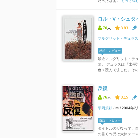
だったなぁ。
もっと読
ロル・V・シュタ
76
人
3.83
マルグリット・デュラ
感想・レビュー
最近マルグリット・デ
読。 デュラスは『太平
色々読んでました。その中
反復
76
人
3.15
平岡篤頼
本
2004年2
感想・レビュー
タイトルの反復って、
の書く作品は大体テー