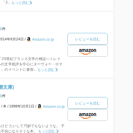
2...
もっと読む
1
件
レビューを読む
2014年9月24日
Amazon.co.jp
「20世紀フランス文学の検証—ミレイ
ルの文学批評を中心にヌーヴォー・ロマ
」のイベントに参加...
もっと読む
潮文庫)
1
件
レビューを読む
ク
本
1998年10月1日
Amazon.co.jp
けど たいして巧妙でもないような。 子
性不信になりそうな本。
もっと読む