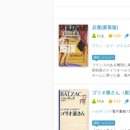
反復(新装版)
51
人
5.00
アラン・ロブ・グリエ
感想・レビュー
フランスのある機関に属
敗戦後のドイツをベルリ
ホームに降りた後、車内
ゴリオ爺さん（新
50
人
4.22
バルザック
電子書籍
感想・レビュー