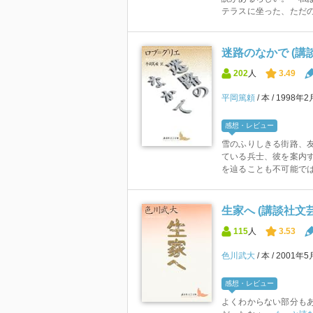
テラスに坐った、ただの
迷路のなかで (講
202
人
3.49
平岡篤頼
本
1998年2
感想・レビュー
雪のふりしきる街路、
ている兵士、彼を案内
を辿ることも不可能では
生家へ (講談社文
115
人
3.53
色川武大
本
2001年5
感想・レビュー
よくわからない部分も