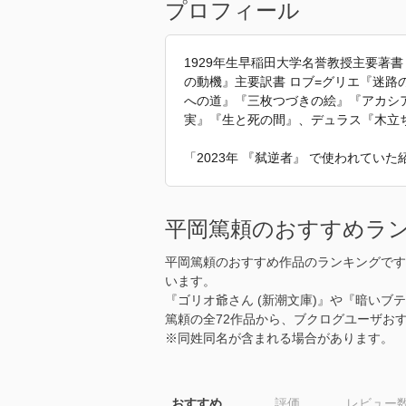
プロフィール
1929年生早稲田大学名誉教授主要著
の動機』主要訳書 ロブ=グリエ『迷
への道』『三枚つづきの絵』『アカシ
実』『生と死の間』、デュラス『木立
「2023年 『弑逆者』 で使われてい
平岡篤頼のおすすめラ
平岡篤頼のおすすめ作品のランキングです
います。
『ゴリオ爺さん (新潮文庫)』や『暗いブ
篤頼の全72作品から、ブクログユーザお
※同姓同名が含まれる場合があります。
おすすめ
評価
レビュー