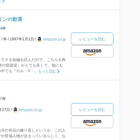
む
インの歓喜
4
件
レビューを読む
ス
本
1997年1月1日
Amazon.co.jp
ュラスを短編を読んだので、こちらを再
洋の防波堤』がとても良くて、他にも
でも『ロル・V・...
もっと読む
7
件
レビューを読む
月27日
Amazon.co.jp
自分の作品の練り直しというか、この人
マや登場人物が決まっているらしく、な