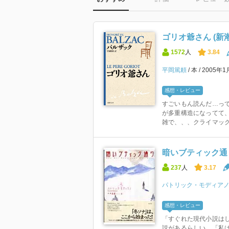
ゴリオ爺さん (新
1572
人
3.84
平岡篤頼
本
2005年
感想・レビュー
すごいもん読んだ…っ
が多重構造になってて
雑で、、、クライマック
暗いブティック通
237
人
3.17
パトリック・モディア
感想・レビュー
「すぐれた現代小説は
説があるらしい。「私