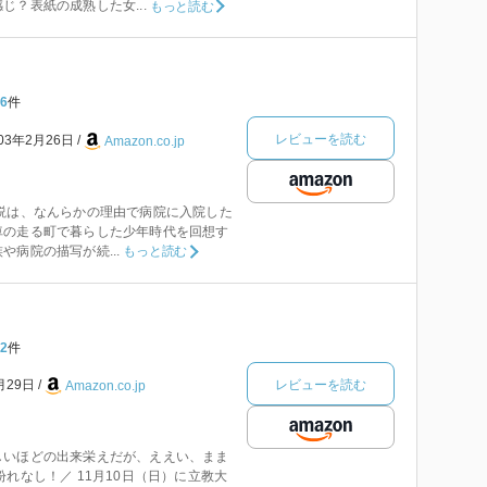
じ？表紙の成熟した女...
もっと読む
6
件
レビューを読む
003年2月26日
Amazon.co.jp
説は、なんらかの理由で病院に入院した
車の走る町で暮らした少年時代を回想す
や病院の描写が続...
もっと読む
2
件
レビューを読む
月29日
Amazon.co.jp
しいほどの出来栄えだが、ええい、まま
紛れなし！／ 11月10日（日）に立教大