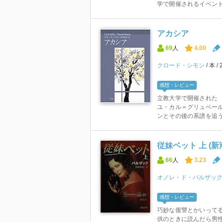
学で開催されるイベント 「
アカシア
69
人
4.00
クロード・シモン
本
感想・レビュー
立教大学で開催された 
ユ・カル＝グリュベー
ンとその後の系譜を追う
従妹ベット 上 (新
66
人
3.23
オノレ・ド・バルザッ
感想・レビュー
巧妙な復讐とかいってる
供のときに読んだら男