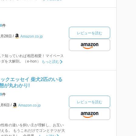
8
件
レビューを読む
0月28日
Amazon.co.jp
ん？知っていれば相思相愛！マイペース
ダを大解剖。（e-hon）
もっと読む
ミックエッセイ 柴犬2匹のいる
態が丸わかり!
9
件
レビューを読む
1月6日
Amazon.co.jp
の性格の違いを飼い主が理解し、お互い
える。 もうこれだけでゴンとテツが大