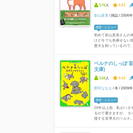
176
人
4.01
影山直美
雑誌
2006
感想・レビュー
初めて影山直美さんの本
けど今でも色褪せない現
愛犬を飼っているので、共
ベルナのしっぽ 盲
文庫)
128
人
4.42
郡司ななえ
本
2009
感想・レビュー
20年以上前、私がハタ
るので書きますが、 タ
慢する盲導犬のベルナ。 