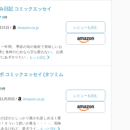
み日記 コミックエッセイ
9
件
レビューを読む
月21日
Amazon.co.jp
一年間。 季節の旬の食材で美味しいお
酒と食材のためなら労も厭わない。 お酒
あずかりたい...
もっと読む
 コミックエッセイ (タツミム
9
件
レビューを読む
年11月20日
Amazon.co.jp
ほのぼのとしっかり癒され楽しめる１冊
い！そういう想いが募る・・・・、危険
あるけれど、柴犬ライ...
もっと読む