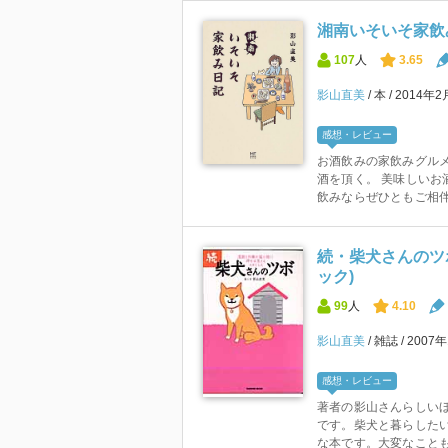
湘南いそいそ家飲
107
人
3.65
影山直美
本
2014年2
感想・レビュー
お酒飲みの家飲みグルメ
酒を頂く。 美味しいお
飲みならぜひともご相伴に
続・柴犬さんのツボ
ック)
99
人
4.10
影山直美
雑誌
2007
感想・レビュー
著者の影山さんらしい
です。柴犬と暮らした
な本です。大変なことも