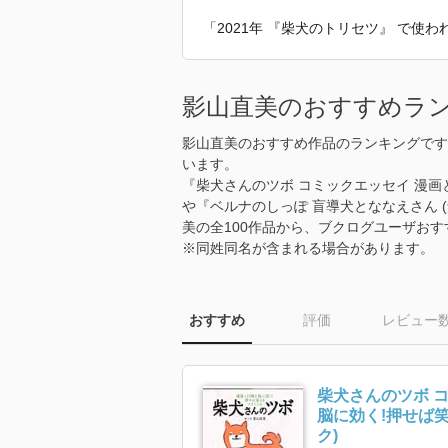
「2021年 『柴犬のトリセツ』 で使
影山直美のおすすめラ
影山直美のおすすめ作品のランキングです
います。
『柴犬さんのツボ コミックエッセイ 漫画
や『ベルナのしっぽ 盲導犬とななえさん 
美の全100作品から、ブクログユーザお
※同姓同名が含まれる場合があります。
おすすめ
評価
レビュー
柴犬さんのツボ 
脳に効く!押せば笑
ク)