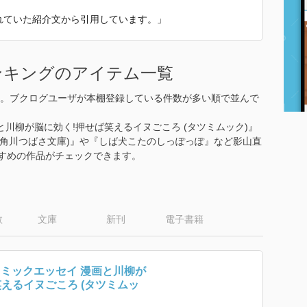
われていた紹介文から引用しています。」
ンキングのアイテム一覧
。ブクログユーザが本棚登録している件数が多い順で並んで
と川柳が脳に効く!押せば笑えるイヌごころ (タツミムック)』
(角川つばさ文庫)』や『しば犬こたのしっぽっぽ』など影山直
すすめの作品がチェックできます。
数
文庫
新刊
電子書籍
コミックエッセイ 漫画と川柳が
えるイヌごころ (タツミムッ