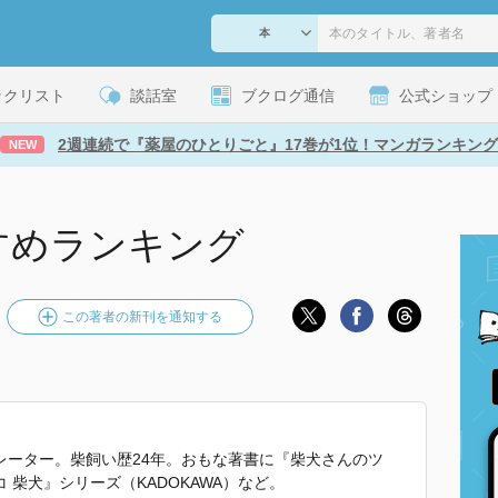
ックリスト
談話室
ブクログ通信
公式ショップ
2週連続で『薬屋のひとりごと』17巻が1位！マンガランキング
NEW
すめランキング
この著者の新刊を通知する
レーター。柴飼い歴24年。おもな著書に『柴犬さんのツ
柴犬』シリーズ（KADOKAWA）など。