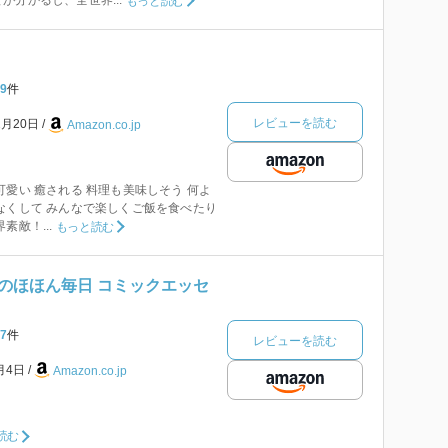
が分かるし、全世界...
もっと読む
9
件
レビューを読む
2月20日
Amazon.co.jp
可愛い 癒される 料理も美味しそう 何よ
なくして みんなで楽しくご飯を食べたり
素敵！...
もっと読む
のほほん毎日 コミックエッセ
7
件
レビューを読む
2月4日
Amazon.co.jp
読む