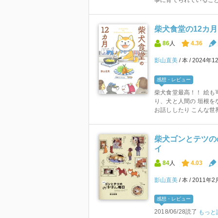
事に育てられていること
柴犬食堂の12カ月
86
人
4.36
影山直美
本
2024年1
感想・レビュー
柴犬食堂最高！！ 絵も
り、犬と人間の 垣根を
お話ししたり こんな世界
柴犬ゴンとテツの
イ
84
人
4.03
影山直美
本
2011年
感想・レビュー
2018/06/28読了
もっと