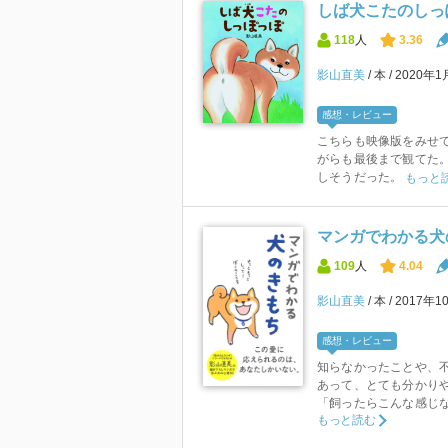
しば犬こたのしっ
118
人
3.36
影山直美
本
2020年1
感想・レビュー
こちらも映像版をみせ
がらも最後まで観てた
しそうだった。
もっと
マンガでわかる犬
109
人
4.04
影山直美
本
2017年1
感想・レビュー
知らなかったことや、
あって、とても分かり
「飼ったらこんな感じな
もっと読む