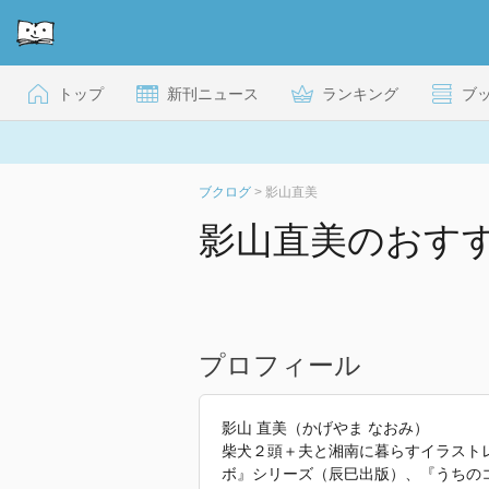
トップ
新刊ニュース
ランキング
ブ
ブクログ
>
影山直美
影山直美のおす
プロフィール
影山 直美（かげやま なおみ）
柴犬２頭＋夫と湘南に暮らすイラスト
ボ』シリーズ（辰巳出版）、『うちのコ 