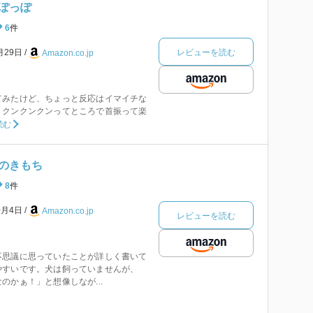
ぽっぽ
6
件
レビューを読む
月29日
Amazon.co.jp
てみたけど、ちょっと反応はイマイチな
。クンクンクンってところで首振って楽
読む
のきもち
8
件
0月4日
Amazon.co.jp
レビューを読む
不思議に思っていたことが詳しく書いて
やすいです。犬は飼っていませんが、
のかぁ！」と想像しなが...