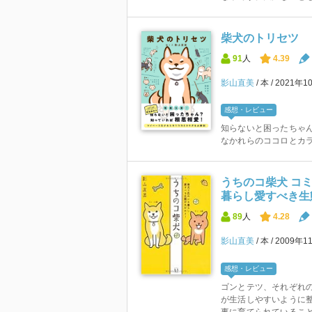
柴犬のトリセツ
91
人
4.39
影山直美
本
2021年1
感想・レビュー
知らないと困ったちゃ
なかれらのココロとカラ
うちのコ柴犬 コ
暮らし愛すべき生
89
人
4.28
影山直美
本
2009年1
感想・レビュー
ゴンとテツ、それぞれ
が生活しやすいように整