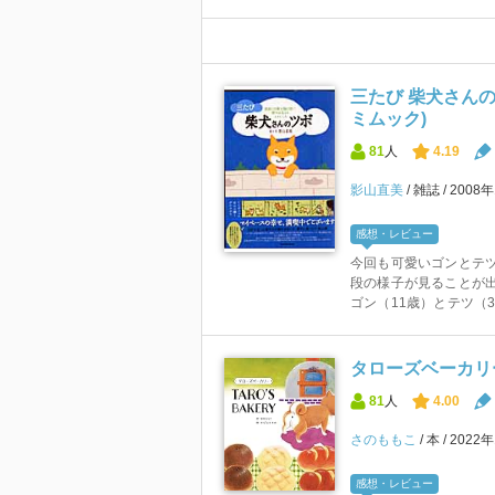
三たび 柴犬さんの
ミムック)
81
人
4.19
影山直美
雑誌
2008
感想・レビュー
今回も可愛いゴンとテツ
段の様子が見ることが出
ゴン（11歳）とテツ（3
タローズベーカリー (
81
人
4.00
さのももこ
本
2022
感想・レビュー