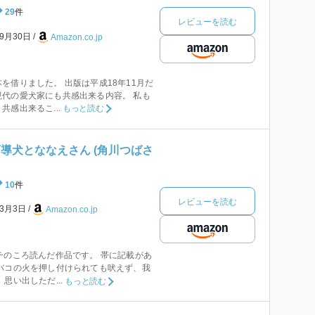
29
件
レビューを読む
年9月30日
Amazon.co.jp
を借りました。 出版は平成18年11月だ
代の愛犬家にも共感出来る内容。 私も
感出来るこ...
もっと読む
導犬とななえさん (角川つばさ
10
件
レビューを読む
年3月3日
Amazon.co.jp
チのころ読んだ作品です。 帯に記載があ
バコの火を押し付けられても吠えず、我
思い出しただ...
もっと読む