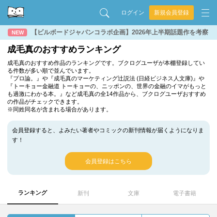
ログイン
新規会員登録
【ビルボードジャパンコラボ企画】2026年上半期話題作を考察
NEW
成毛真のおすすめランキング
成毛真のおすすめ作品のランキングです。ブクログユーザが本棚登録してい
る件数が多い順で並んでいます。
『プロ論。』や『成毛真のマーケティング辻説法 (日経ビジネス人文庫)』や
『トーキョー金融道 トーキョーの、ニッポンの、世界の金融のイマがもっと
も過激にわかる本。』など成毛真の全14作品から、ブクログユーザおすすめ
の作品がチェックできます。
※同姓同名が含まれる場合があります。
会員登録すると、よみたい著者やコミックの新刊情報が届くようになりま
す！
会員登録はこちら
ランキング
新刊
文庫
電子書籍