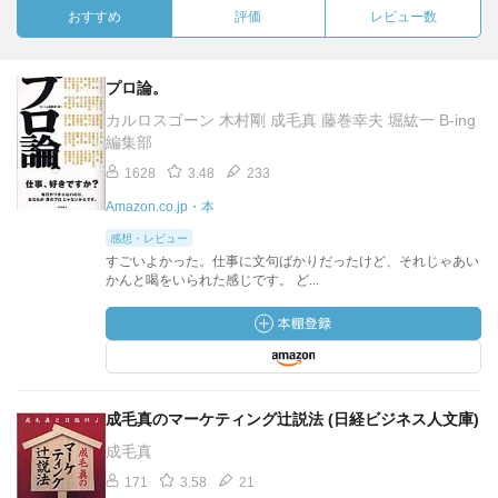
おすすめ
評価
レビュー数
プロ論。
カルロスゴーン 木村剛 成毛真 藤巻幸夫 堀紘一 B‐ing
編集部
1628
3.48
233
Amazon.co.jp・本
感想・レビュー
すごいよかった。仕事に文句ばかりだったけど、それじゃあい
かんと喝をいられた感じです。 ど...
成毛真のマーケティング辻説法 (日経ビジネス人文庫)
成毛真
171
3.58
21