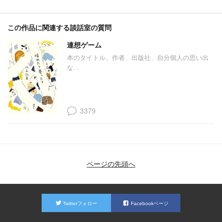
この作品に関連する談話室の質問
連想ゲーム
本のタイトル、作者、出版社、自分個人の思い出
な...
3379
ページの先頭へ
Twitterフォロー
Facebookページ