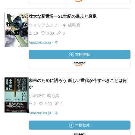
壮大な新世界―21世紀の進歩と衰退
ウィリアムクノーキ 成毛真
10
0.00
0
Amazon.co.jp・本
未来のために語ろう 新しい世代が今すべきことは何
か
小沢鋭仁 成毛真
2
0.00
0
Amazon.co.jp・本