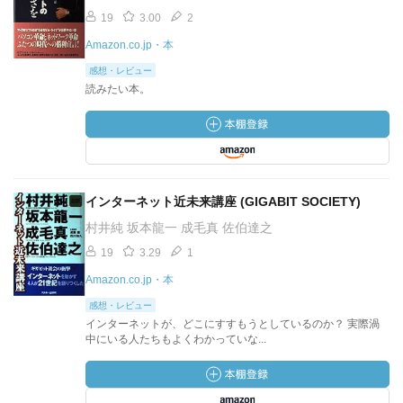
19
3.00
2
Amazon.co.jp・本
感想・レビュー
読みたい本。
インターネット近未来講座 (GIGABIT SOCIETY)
村井純 坂本龍一 成毛真 佐伯達之
19
3.29
1
Amazon.co.jp・本
感想・レビュー
インターネットが、どこにすすもうとしているのか？ 実際渦
中にいる人たちもよくわかっていな...