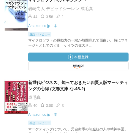
マイクロソフトのマネジメント
岩崎尚人 デビッドシーレン 成毛真
44
3.58
1
Amazon.co.jp・本
感想・レビュー
マイクロソフトの原動力の一端が垣間見れて面白い。特にマネ
ージャとしてのビル・ゲイツの偉大さ...
新世代ビジネス、知っておきたい四賢人版マーケティ
ングの心得 (文春文庫 な-45-2)
成毛真
40
3.00
3
Amazon.co.jp・本
感想・レビュー
マーケティングについて、元自衛隊の制服組の人や精神科医、