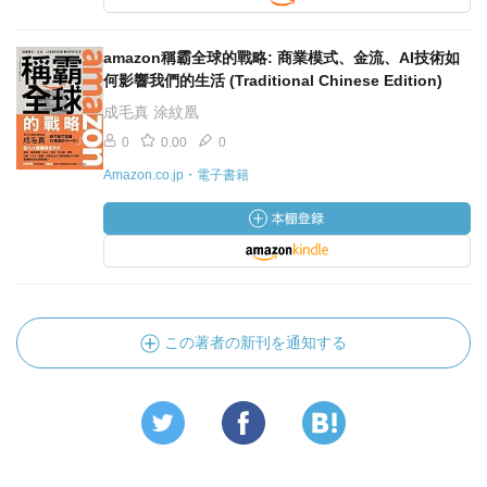
amazon稱霸全球的戰略: 商業模式、金流、AI技術如
何影響我們的生活 (Traditional Chinese Edition)
成毛真 涂紋凰
0
0.00
0
Amazon.co.jp・電子書籍
この著者の新刊を通知する