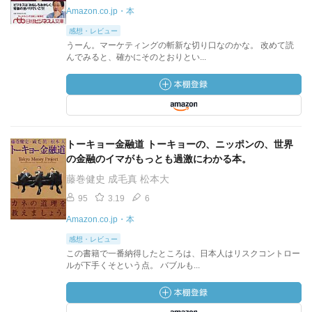
Amazon.co.jp・本
感想・レビュー
うーん。マーケティングの斬新な切り口なのかな。 改めて読
んでみると、確かにそのとおりとい...
トーキョー金融道 トーキョーの、ニッポンの、世界
の金融のイマがもっとも過激にわかる本。
藤巻健史 成毛真 松本大
95
3.19
6
Amazon.co.jp・本
感想・レビュー
この書籍で一番納得したところは、日本人はリスクコントロー
ルが下手くそという点。 バブルも...