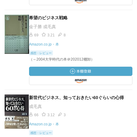
希望のビジネス戦略
金子勝 成毛真
69
3.21
8
Amazon.co.jp・本
感想・レビュー
（～2004大学時代の本＠202012棚卸）
新世代ビジネス、知っておきたい60ぐらいの心得
成毛真
66
3.12
3
Amazon.co.jp・本
感想・レビュー