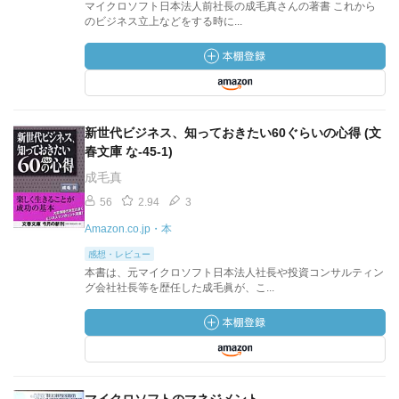
マイクロソフト日本法人前社長の成毛真さんの著書 これから
のビジネス立上などをする時に...
新世代ビジネス、知っておきたい60ぐらいの心得 (文
春文庫 な-45-1)
成毛真
56
2.94
3
Amazon.co.jp・本
感想・レビュー
本書は、元マイクロソフト日本法人社長や投資コンサルティン
グ会社社長等を歴任した成毛眞が、こ...