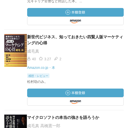
元キャリア官僚など対話した本。 ...
新世代ビジネス、知っておきたい四賢人版マーケティ
ングの心得
成毛真
40
3.27
2
Amazon.co.jp・本
感想・レビュー
松村劭のみ。
マイクロソフトの本当の強さを語ろうか
成毛真 高橋憲一郎