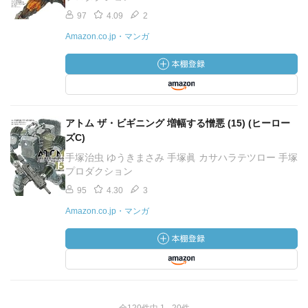
97
4.09
2
Amazon.co.jp・マンガ
アトム ザ・ビギニング 増幅する憎悪 (15) (ヒーロー
ズC)
手塚治虫 ゆうきまさみ 手塚眞 カサハラテツロー 手塚
プロダクション
95
4.30
3
Amazon.co.jp・マンガ