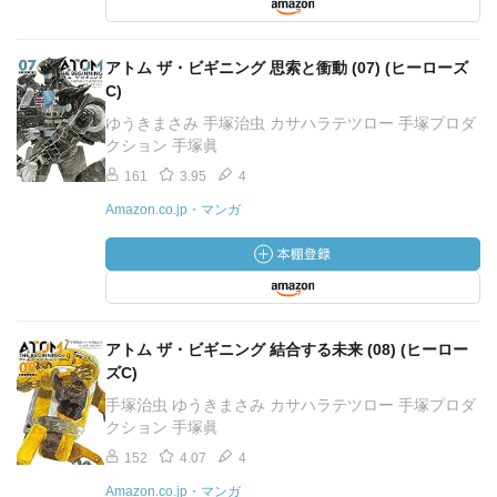
アトム ザ・ビギニング 思索と衝動 (07) (ヒーローズ
C)
ゆうきまさみ 手塚治虫 カサハラテツロー 手塚プロダ
クション 手塚眞
161
3.95
4
Amazon.co.jp・マンガ
アトム ザ・ビギニング 結合する未来 (08) (ヒーロー
ズC)
手塚治虫 ゆうきまさみ カサハラテツロー 手塚プロダ
クション 手塚眞
152
4.07
4
Amazon.co.jp・マンガ