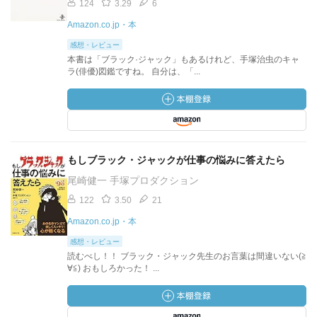
124
3.29
6
Amazon.co.jp・本
感想・レビュー
本書は「ブラック·ジャック」もあるけれど、手塚治虫のキャ
ラ(俳優)図鑑ですね。 自分は、「...
もしブラック・ジャックが仕事の悩みに答えたら
尾崎健一 手塚プロダクション
122
3.50
21
Amazon.co.jp・本
感想・レビュー
読むべし！！ ブラック・ジャック先生のお言葉は間違いない(≧
∀≦) おもしろかった！ ...