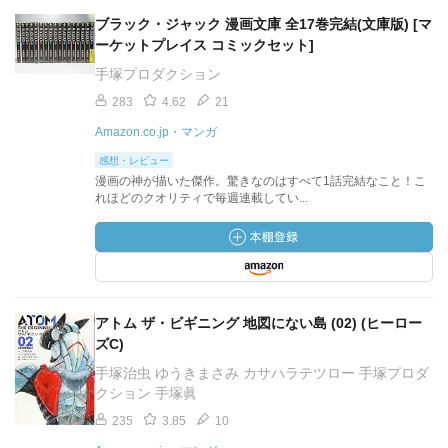
ブラック・ジャック 漫画文庫 全17巻完結(文庫版) [マ
ーケットプレイス コミックセット]
手塚プロダクション
283
4.62
21
Amazon.co.jp・マンガ
感想・レビュー
漫画の神が描いた傑作。驚きなのはすべて1話完結なこと！こ
れほどのクオリティで毎週連載してい...
アトム ザ・ビギニング 地図にない島 (02) (ヒーロー
ズC)
手塚治虫 ゆうきまさみ カサハラテツロー 手塚プロダ
クション 手塚眞
235
3.85
10