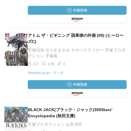
アトム ザ・ビギニング 因果律の外側 (09) (ヒーロー
ズC)
手塚治虫 ゆうきまさみ カサハラテツロー 手塚プロダ
クション 手塚眞
137
4.00
3
Amazon.co.jp・マンガ
BLACK JACK(ブラック・ジャック)300Stars'
Encyclopedia (秋田文庫)
手塚プロダクション 山本淳司