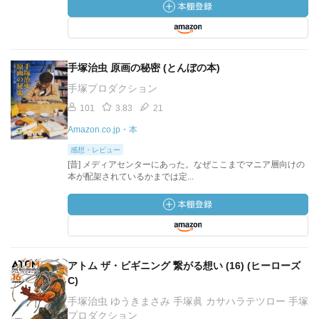
手塚治虫 原画の秘密 (とんぼの本)
手塚プロダクション
101
3.83
21
Amazon.co.jp・本
感想・レビュー
[昔] メディアセンターにあった。なぜここまでマニア層向けの
本が配架されているかまでは定...
アトム ザ・ビギニング 繋がる想い (16) (ヒーローズ
C)
手塚治虫 ゆうきまさみ 手塚眞 カサハラテツロー 手塚
プロダクション