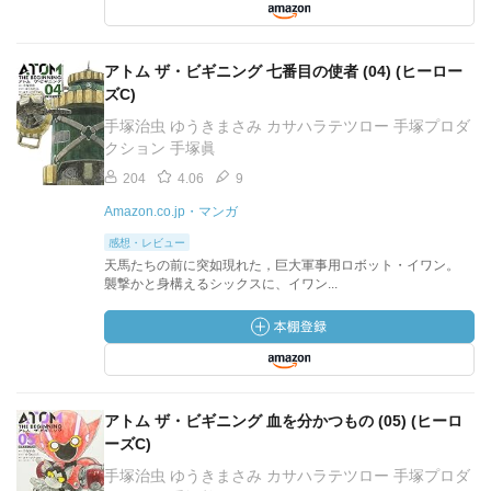
アトム ザ・ビギニング 七番目の使者 (04) (ヒーロー
ズC)
手塚治虫 ゆうきまさみ カサハラテツロー 手塚プロダ
クション 手塚眞
204
4.06
9
Amazon.co.jp・マンガ
感想・レビュー
天馬たちの前に突如現れた，巨大軍事用ロボット・イワン。
襲撃かと身構えるシックスに、イワン...
アトム ザ・ビギニング 血を分かつもの (05) (ヒーロ
ーズC)
手塚治虫 ゆうきまさみ カサハラテツロー 手塚プロダ