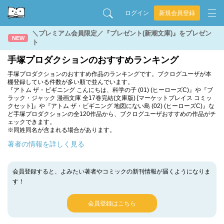
ログイン
新規会員登録
＼プレミアム会員限定／『プレゼント(新潮文庫)』をプレゼン
NEW
ト
手塚プロダクションのおすすめランキング
手塚プロダクションのおすすめ作品のランキングです。ブクログユーザが本
棚登録している件数が多い順で並んでいます。
『アトム ザ・ビギニング こんにちは、科学の子 (01) (ヒーローズC)』や『ブ
ラック・ジャック 漫画文庫 全17巻完結(文庫版) [マーケットプレイス コミッ
クセット]』や『アトム ザ・ビギニング 地図にない島 (02) (ヒーローズC)』な
ど手塚プロダクションの全120作品から、ブクログユーザおすすめの作品がチ
ェックできます。
※同姓同名が含まれる場合があります。
著者の情報を詳しく見る
会員登録すると、よみたい著者やコミックの新刊情報が届くようになりま
す！
会員登録はこちら