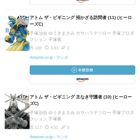
アトム ザ・ビギニング 招かざる訪問者 (11) (ヒーロ
ーズC)
手塚治虫 ゆうきまさみ カサハラテツロー 手塚プロダ
クション 手塚眞
120
3.93
2
Amazon.co.jp・マンガ
アトム ザ・ビギニング 主なき守護者 (10) (ヒーロー
ズC)
手塚治虫 ゆうきまさみ カサハラテツロー 手塚プロダ
クション 手塚眞
117
4.31
2
Amazon.co.jp・マンガ