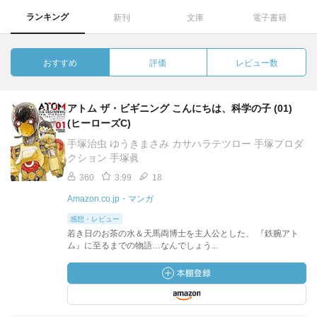
ランキング
新刊
文庫
電子書籍
おすすめ
評価
レビュー数
アトム ザ・ビギニング こんにちは、科学の子 (01)
(ヒーローズC)
手塚治虫 ゆうきまさみ カサハラテツロー 手塚プロダ
クション 手塚眞
360
3.99
18
Amazon.co.jp・マンガ
感想・レビュー
若き日のお茶の水＆天馬両博士を主人公とした、 『鉄腕アト
ム』に至るまでの物語…なんでしょう...