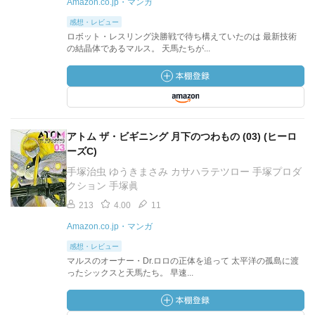
Amazon.co.jp・マンガ
感想・レビュー
ロボット・レスリング決勝戦で待ち構えていたのは 最新技術
の結晶体であるマルス。 天馬たちが...
アトム ザ・ビギニング 月下のつわもの (03) (ヒーロ
ーズC)
手塚治虫 ゆうきまさみ カサハラテツロー 手塚プロダ
クション 手塚眞
213
4.00
11
Amazon.co.jp・マンガ
感想・レビュー
マルスのオーナー・Dr.ロロの正体を追って 太平洋の孤島に渡
ったシックスと天馬たち。 早速...