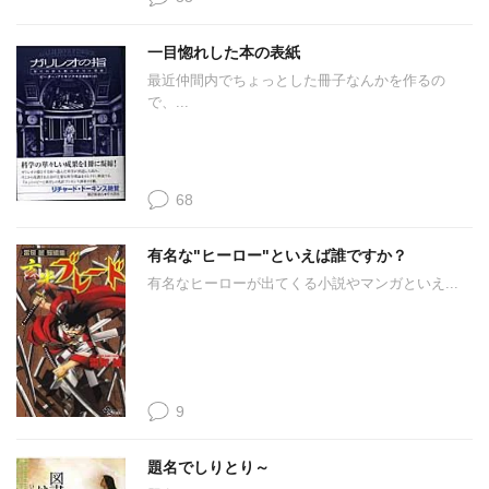
一目惚れした本の表紙
最近仲間内でちょっとした冊子なんかを作るの
で、...
68
有名な"ヒーロー"といえば誰ですか？
有名なヒーローが出てくる小説やマンガといえ...
9
題名でしりとり～