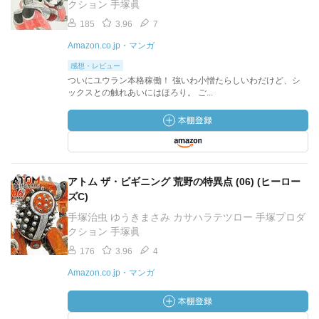
クション 手塚眞
185
3.96
7
Amazon.co.jp・マンガ
感想・レビュー
ついにユウラン本格稼働！ 強いわ小憎たらしいわだけど、シ
ックスとの触れあいにはほろり。 ご...
アトム ザ・ビギニング 荒野の特異点 (06) (ヒーロー
ズC)
手塚治虫 ゆうきまさみ カサハラテツロー 手塚プロダ
クション 手塚眞
176
3.96
4
Amazon.co.jp・マンガ