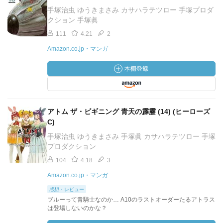
手塚治虫 ゆうきまさみ カサハラテツロー 手塚プロダ
クション 手塚眞
111
4.21
2
Amazon.co.jp・マンガ
アトム ザ・ビギニング 青天の霹靂 (14) (ヒーローズ
C)
手塚治虫 ゆうきまさみ 手塚眞 カサハラテツロー 手塚
プロダクション
104
4.18
3
Amazon.co.jp・マンガ
感想・レビュー
ブルーって青騎士なのか… A10のラストオーダーたるアトラス
は登場しないのかな？