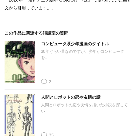
「2020年 『角川アニメ絵本 GO!GO!アトム』 で使われていた紹介
文から引用しています。」
この作品に関連する談話室の質問
コンピュータ系少年漫画のタイトル
30年ぐらい昔なのですが、少年がコンピュータ
を...
2
人間とロボットの恋や友情の話
人間とロボットの恋や友情を描いた小説を探して
い...
35