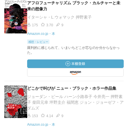
アフロフューチャリズム ブラック・カルチャーと未
来の想像力
イターシャ・L.ウォマック 押野素子
175
3.70
9
Amazon.co.jp・本
感想・レビュー
羅列的に感じられて、いまいちどこが芯なのか分からなかっ
た。
どこかで叫びが ニュー・ブラック・ホラー作品集
ジョーダン・ピール ハーン小路恭子 今井亮一 押野素
子 柴田元幸 坪野圭介 福間恵 ジョン・ジョーゼフ・ア
ダムズ
153
4.14
9
Amazon.co.jp・本