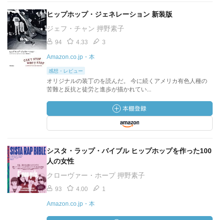
ヒップホップ・ジェネレーション 新装版
ジェフ・チャン 押野素子
94
4.33
3
Amazon.co.jp・本
感想・レビュー
オリジナルの装丁のを読んだ。 今に続くアメリカ有色人種の
苦難と反抗と徒労と進歩が描かれてい...
シスタ・ラップ・バイブル ヒップホップを作った100
人の女性
クローヴァー・ホープ 押野素子
93
4.00
1
Amazon.co.jp・本