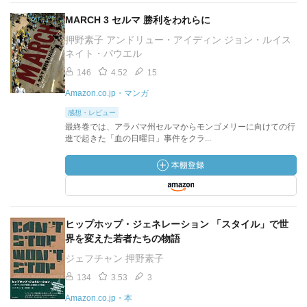
MARCH 3 セルマ 勝利をわれらに
押野素子 アンドリュー・アイディン ジョン・ルイス
ネイト・パウエル
146
4.52
15
Amazon.co.jp・マンガ
感想・レビュー
最終巻では、アラバマ州セルマからモンゴメリーに向けての行
進で起きた「血の日曜日」事件をクラ...
ヒップホップ・ジェネレーション 「スタイル」で世
界を変えた若者たちの物語
ジェフチャン 押野素子
134
3.53
3
Amazon.co.jp・本