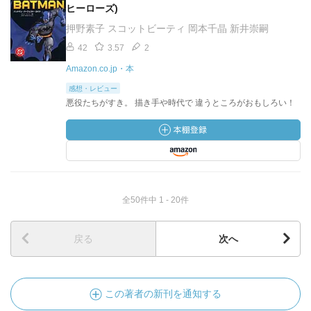
ヒーローズ)
押野素子 スコットビーティ 岡本千晶 新井崇嗣
42
3.57
2
Amazon.co.jp・本
感想・レビュー
悪役たちがすき。 描き手や時代で 違うところがおもしろい！
全50件中 1 - 20件
戻る
次へ
この著者の新刊を通知する