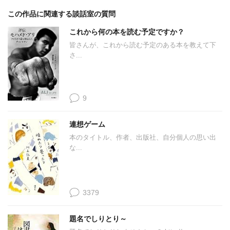
この作品に関連する談話室の質問
これから何の本を読む予定ですか？
皆さんが、これから読む予定のある本を教えて下
さ...
9
連想ゲーム
本のタイトル、作者、出版社、自分個人の思い出
な...
3379
題名でしりとり～