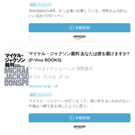
感想・レビュー
SoleSidesのJeff、やっぱ凄い仕事している。押野さんの訳も
いい流れで747ページ...
マイケル・ジャクソン裁判 あなたは彼を裁けますか?
(P‐Vine BOOKS)
アフロダイテジョーンズ 押野素子
115
4.12
16
Amazon.co.jp・本
感想・レビュー
マイケル・ジャクソンが亡くなって、彼に対するいわれのない
中傷は一瞬で姿を消したように思う。...