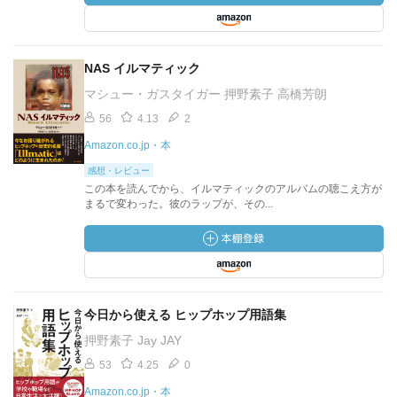
NAS イルマティック
マシュー・ガスタイガー 押野素子 高橋芳朗
56
4.13
2
Amazon.co.jp・本
感想・レビュー
この本を読んでから、イルマティックのアルバムの聴こえ方が
まるで変わった。彼のラップが、その...
今日から使える ヒップホップ用語集
押野素子 Jay JAY
53
4.25
0
Amazon.co.jp・本