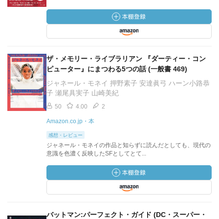
ザ・メモリー・ライブラリアン 『ダーティー・コン
ピューター』にまつわる5つの話 (一般書 469)
ジャネール・モネイ 押野素子 安達眞弓 ハーン小路恭
子 瀬尾具実子 山崎美紀
50
4.00
2
Amazon.co.jp・本
感想・レビュー
ジャネール・モネイの作品と知らずに読んだとしても、現代の
意識を色濃く反映したSFとしてとて...
バットマン:パーフェクト・ガイド (DC・スーパー・