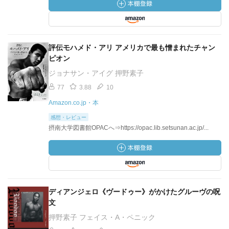
評伝モハメド・アリ アメリカで最も憎まれたチャン
ピオン
ジョナサン・アイグ 押野素子
77
3.88
10
Amazon.co.jp・本
感想・レビュー
摂南大学図書館OPACへ⇒https://opac.lib.setsunan.ac.jp/...
ディアンジェロ《ヴードゥー》がかけたグルーヴの呪
文
押野素子 フェイス・A・ペニック