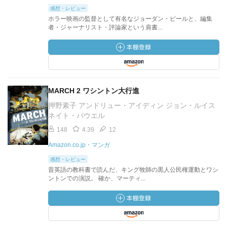
感想・レビュー
ホラー映画の監督として有名なジョーダン・ピールと、編集
者・ジャーナリスト・評論家という肩書...
MARCH 2 ワシントン大行進
押野素子 アンドリュー・アイディン ジョン・ルイス
ネイト・パウエル
148
4.39
12
Amazon.co.jp・マンガ
感想・レビュー
昔英語の教科書で読んだ、キング牧師の黒人公民権運動とワシ
ントンでの演説。 確か、マーティ...