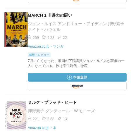
MARCH 1 非暴力の闘い
ジョン・ルイス アンドリュー・アイディン 押野素子
ネイト・パウエル
259
4.23
22
Amazon.co.jp・マンガ
感想・レビュー
7月に亡くなった、米国の下院議員ジョン・ルイスが著者の一
人になっている。彼は学生時代、徹底...
ミルク・ブラッド・ヒート
押野素子 ダンティール・W.モニーズ
221
3.88
13
Amazon.co.jp・本