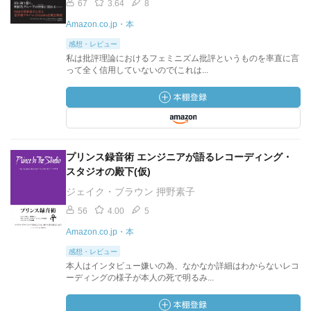
67
3.64
8
Amazon.co.jp・本
感想・レビュー
私は批評理論におけるフェミニズム批評というものを率直に言
って全く信用していないので(これは...
プリンス録音術 エンジニアが語るレコーディング・
スタジオの殿下(仮)
ジェイク・ブラウン 押野素子
56
4.00
5
Amazon.co.jp・本
感想・レビュー
本人はインタビュー嫌いの為、なかなか詳細はわからないレコ
ーディングの様子が本人の死で明るみ...