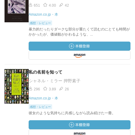
651
4.00
42
Amazon.co.jp・本
感想・レビュー
暴力的だったりダークな部分が重たくて読むのにとても時間が
かかったが、価値観がかわるような、...
私の名前を知って
シャネル・ミラー 押野素子
296
3.89
26
Amazon.co.jp・本
感想・レビュー
彼女のような気持ちに共感しながら読み続けた一冊。