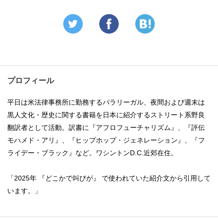
プロフィール
平日は米法律事務所に勤務するパラリーガル、夜間および週末は
黒人文化・歴史に関する書籍を日本に紹介するストリート系野良
翻訳者として活動。訳書に『アフロフューチャリズム』、『評伝
モハメド・アリ』、『ヒップホップ・ジェネレーション』、『フ
ライデー・ブラック』など。ワシントンD.C.近郊在住。
「2025年 『どこかで叫びが』 で使われていた紹介文から引用して
います。」