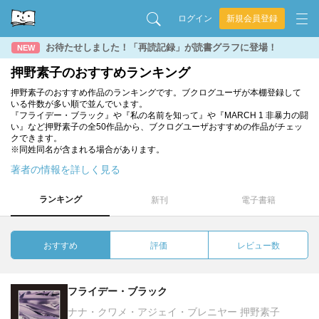
ログイン
新規会員登録
お待たせしました！「再読記録」が読書グラフに登場！
NEW
押野素子のおすすめランキング
押野素子のおすすめ作品のランキングです。ブクログユーザが本棚登録して
いる件数が多い順で並んでいます。
『フライデー・ブラック』や『私の名前を知って』や『MARCH 1 非暴力の闘
い』など押野素子の全50作品から、ブクログユーザおすすめの作品がチェッ
クできます。
※同姓同名が含まれる場合があります。
著者の情報を詳しく見る
ランキング
新刊
電子書籍
おすすめ
評価
レビュー数
フライデー・ブラック
ナナ・クワメ・アジェイ・ブレニヤー 押野素子