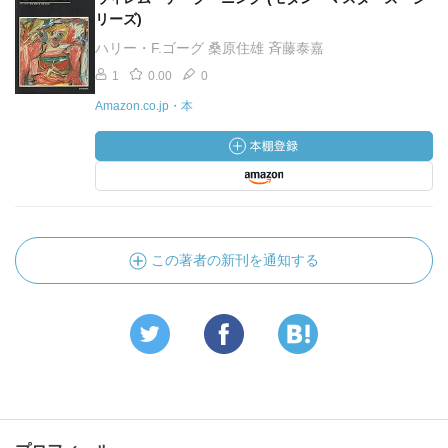
リーズ)
ハリー・F.ゴーグ 桑原住雄 斉藤泰嘉
1
0.00
0
Amazon.co.jp・本
この著者の新刊を通知する