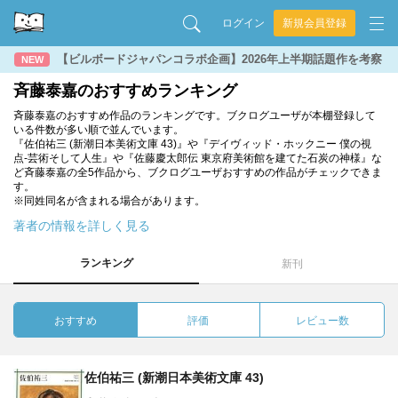
ログイン
新規会員登録
【ビルボードジャパンコラボ企画】2026年上半期話題作を考察
NEW
斉藤泰嘉のおすすめランキング
斉藤泰嘉のおすすめ作品のランキングです。ブクログユーザが本棚登録して
いる件数が多い順で並んでいます。
『佐伯祐三 (新潮日本美術文庫 43)』や『デイヴィッド・ホックニー 僕の視
点-芸術そして人生』や『佐藤慶太郎伝 東京府美術館を建てた石炭の神様』な
ど斉藤泰嘉の全5作品から、ブクログユーザおすすめの作品がチェックできま
す。
※同姓同名が含まれる場合があります。
著者の情報を詳しく見る
ランキング
新刊
おすすめ
評価
レビュー数
佐伯祐三 (新潮日本美術文庫 43)