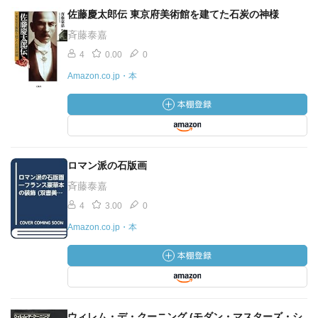
佐藤慶太郎伝 東京府美術館を建てた石炭の神様
斉藤泰嘉
4
0.00
0
Amazon.co.jp・本
ロマン派の石版画
斉藤泰嘉
4
3.00
0
Amazon.co.jp・本
ウィレム・デ・クーニング (モダン・マスターズ・シ