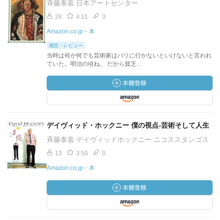
斉藤泰嘉 日本アートセンター
28
4.11
3
Amazon.co.jp・本
感想・レビュー
当時は何が何でも芸術家はパリに行かないといけないと言われ
ていた。明治の頃ね。 だから貧乏...
デイヴィッド・ホックニー 僕の視点-芸術そして人生
斉藤泰嘉 デイヴィッドホックニー ニコススタンゴス
13
3.50
0
Amazon.co.jp・本