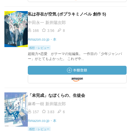
私は存在が空気 (ポプラキミノベル 創作 5)
中田永一 新井陽次郎
166
3.56
8
Amazon.co.jp・本
感想・レビュー
超能力×恋愛 がテーマの短編集。 一作目の「少年ジャンパ
ー」がとてもよかった。 これぞ中...
「未完成」なぼくらの、生徒会
麻希一樹 新井陽次郎
157
3.83
6
Amazon.co.jp・本
感想・レビュー