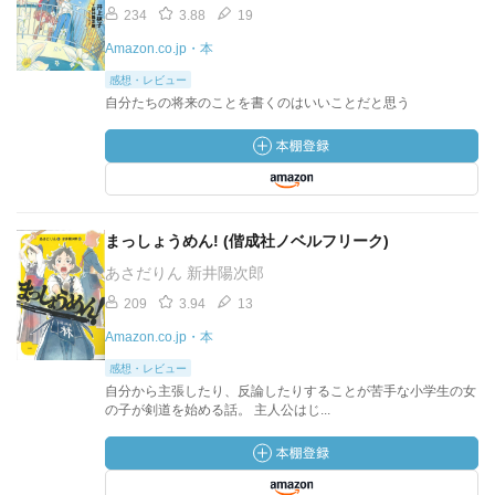
234
3.88
19
Amazon.co.jp・本
感想・レビュー
自分たちの将来のことを書くのはいいことだと思う
まっしょうめん! (偕成社ノベルフリーク)
あさだりん 新井陽次郎
209
3.94
13
Amazon.co.jp・本
感想・レビュー
自分から主張したり、反論したりすることが苦手な小学生の女
の子が剣道を始める話。 主人公はじ...