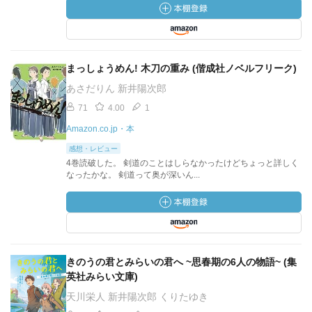
まっしょうめん! 木刀の重み (偕成社ノベルフリーク)
あさだりん 新井陽次郎
71
4.00
1
Amazon.co.jp・本
感想・レビュー
4巻読破した。 剣道のことはしらなかったけどちょっと詳しく
なったかな。 剣道って奥が深いん...
きのうの君とみらいの君へ ~思春期の6人の物語~ (集
英社みらい文庫)
天川栄人 新井陽次郎 くりたゆき