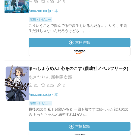
59
4.00
5
Amazon.co.jp・本
感想・レビュー
こういうことで悩んでる中高生もいるんだな…。 いや、中高
生だけじゃないんだろうけども…。 ...
まっしょうめん! 心をのこす (偕成社ノベルフリーク)
あさだりん 新井陽次郎
31
3.25
2
Amazon.co.jp・本
感想・レビュー
最後の試合 私も経験がある 一回も勝てずに終わった部活の試
合 もっとちゃんと練習すれば変わ...