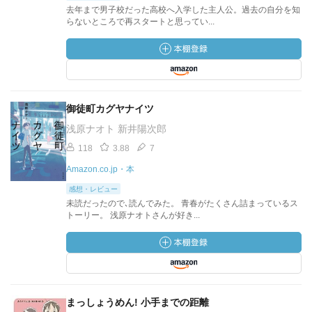
去年まで男子校だった高校へ入学した主人公。過去の自分を知
らないところで再スタートと思ってい...
御徒町カグヤナイツ
浅原ナオト 新井陽次郎
118
3.88
7
Amazon.co.jp・本
感想・レビュー
未読だったので､読んでみた。 青春がたくさん詰まっているス
トーリー。 浅原ナオトさんが好き...
まっしょうめん! 小手までの距離