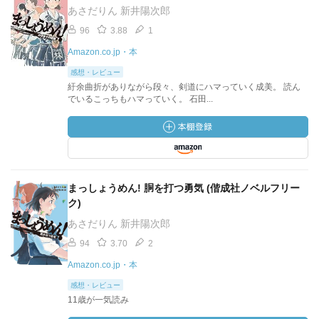
あさだりん 新井陽次郎
96
3.88
1
Amazon.co.jp・本
感想・レビュー
紆余曲折がありながら段々、剣道にハマっていく成美。 読ん
でいるこっちもハマっていく。 石田...
まっしょうめん! 胴を打つ勇気 (偕成社ノベルフリー
ク)
あさだりん 新井陽次郎
94
3.70
2
Amazon.co.jp・本
感想・レビュー
11歳が一気読み