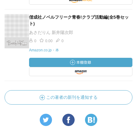
偕成社ノベルフリーク青春!クラブ活動編(全5巻セッ
ト)
あさだりん 新井陽次郎
0
0.00
0
Amazon.co.jp・本
この著者の新刊を通知する