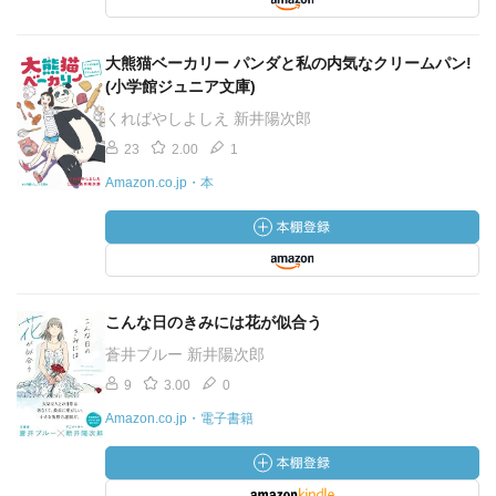
大熊猫ベーカリー パンダと私の内気なクリームパン!
(小学館ジュニア文庫)
くればやしよしえ 新井陽次郎
23
2.00
1
Amazon.co.jp・本
こんな日のきみには花が似合う
蒼井ブルー 新井陽次郎
9
3.00
0
Amazon.co.jp・電子書籍