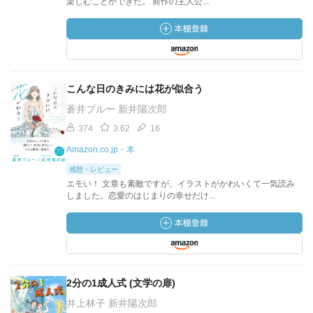
楽しむことができた。 前作の主人公...
こんな日のきみには花が似合う
蒼井ブルー 新井陽次郎
374
3.62
16
Amazon.co.jp・本
感想・レビュー
エモい！ 文章も素敵ですが、イラストがかわいくて一気読み
しました。恋愛のはじまりの幸せだけ...
2分の1成人式 (文学の扉)
井上林子 新井陽次郎