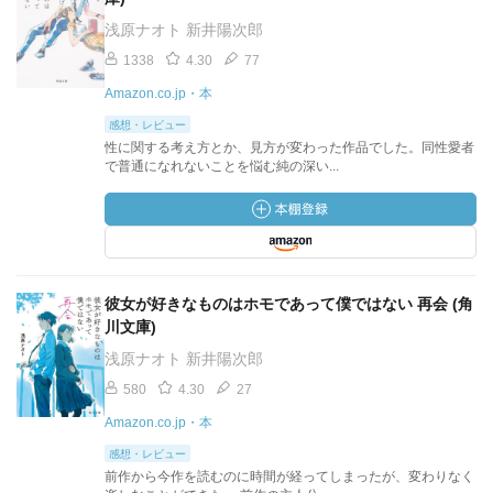
浅原ナオト 新井陽次郎
1338
4.30
77
Amazon.co.jp・本
感想・レビュー
性に関する考え方とか、見方が変わった作品でした。同性愛者
で普通になれないことを悩む純の深い...
彼女が好きなものはホモであって僕ではない 再会 (角
川文庫)
浅原ナオト 新井陽次郎
580
4.30
27
Amazon.co.jp・本
感想・レビュー
前作から今作を読むのに時間が経ってしまったが、変わりなく