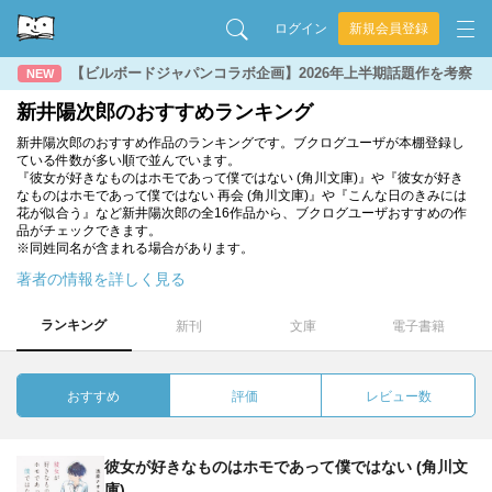
ログイン
新規会員登録
【ビルボードジャパンコラボ企画】2026年上半期話題作を考察
NEW
新井陽次郎のおすすめランキング
新井陽次郎のおすすめ作品のランキングです。ブクログユーザが本棚登録し
ている件数が多い順で並んでいます。
『彼女が好きなものはホモであって僕ではない (角川文庫)』や『彼女が好き
なものはホモであって僕ではない 再会 (角川文庫)』や『こんな日のきみには
花が似合う』など新井陽次郎の全16作品から、ブクログユーザおすすめの作
品がチェックできます。
※同姓同名が含まれる場合があります。
著者の情報を詳しく見る
ランキング
新刊
文庫
電子書籍
おすすめ
評価
レビュー数
彼女が好きなものはホモであって僕ではない (角川文
庫)