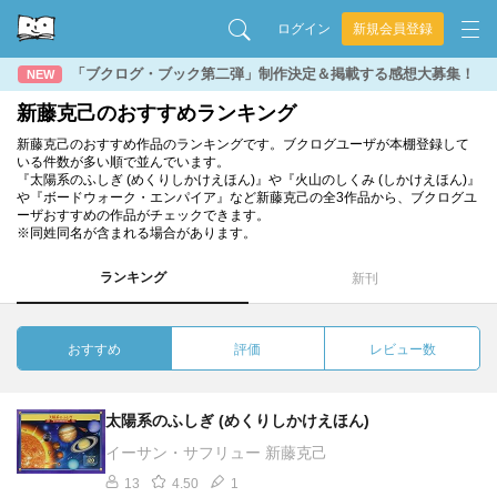
ログイン
新規会員登録
「ブクログ・ブック第二弾」制作決定＆掲載する感想大募集！
NEW
新藤克己のおすすめランキング
新藤克己のおすすめ作品のランキングです。ブクログユーザが本棚登録して
いる件数が多い順で並んでいます。
『太陽系のふしぎ (めくりしかけえほん)』や『火山のしくみ (しかけえほん)』
や『ボードウォーク・エンパイア』など新藤克己の全3作品から、ブクログユ
ーザおすすめの作品がチェックできます。
※同姓同名が含まれる場合があります。
ランキング
新刊
おすすめ
評価
レビュー数
太陽系のふしぎ (めくりしかけえほん)
イーサン・サフリュー 新藤克己
13
4.50
1