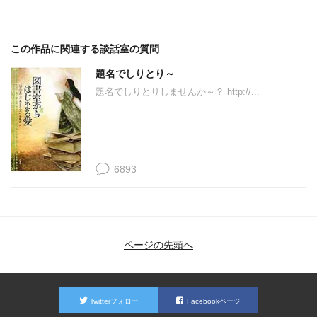
この作品に関連する談話室の質問
題名でしりとり～
題名でしりとりしませんか～？ http://...
6893
ページの先頭へ
Twitterフォロー
Facebookページ