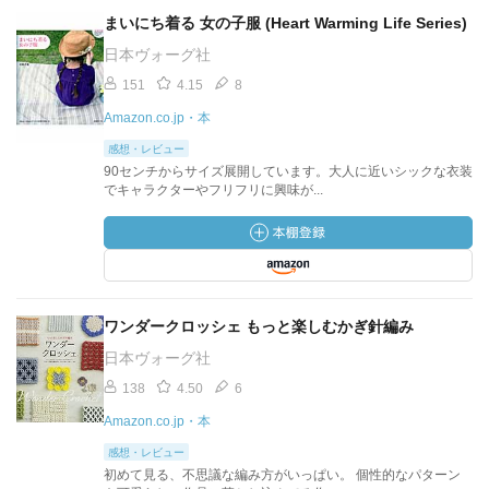
まいにち着る 女の子服 (Heart Warming Life Series)
日本ヴォーグ社
151
4.15
8
Amazon.co.jp・本
感想・レビュー
90センチからサイズ展開しています。大人に近いシックな衣装
でキャラクターやフリフリに興味が...
ワンダークロッシェ もっと楽しむかぎ針編み
日本ヴォーグ社
138
4.50
6
Amazon.co.jp・本
感想・レビュー
初めて見る、不思議な編み方がいっぱい。 個性的なパターン