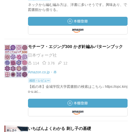
ネックから編む編み方は、洋書に多いそうです。興味あり、で
図書館から借りる。
モチーフ・エジング300 かぎ針編みパターンブック
日本ヴォーグ社
114
3.76
12
Amazon.co.jp・本
感想・レビュー
【紙の本】金城学院大学図書館の検索はこちら↓ https://opc.kinj
o-u.ac...
いちばんよくわかる 刺し子の基礎