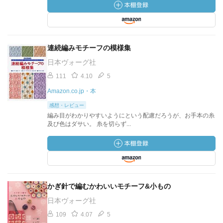
連続編みモチーフの模様集
日本ヴォーグ社
111
4.10
5
Amazon.co.jp・本
感想・レビュー
編み目がわかりやすいようにという配慮だろうが、お手本の糸
及び色はダサい。 糸を切らず...
かぎ針で編むかわいいモチーフ&小もの
日本ヴォーグ社
109
4.07
5