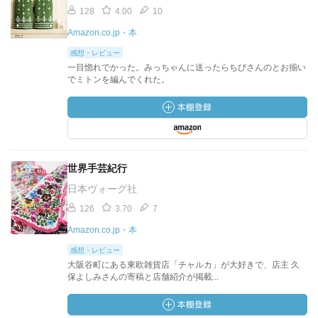
128
4.00
10
Amazon.co.jp・本
感想・レビュー
一目惚れでかった。みっちゃんに送ったらちびさんのとお揃い
でミトンを編んでくれた。
世界手芸紀行
日本ヴォーグ社
126
3.70
7
Amazon.co.jp・本
感想・レビュー
大阪谷町にある東欧雑貨店「チャルカ」が大好きで、店主 久
保よしみさんの寄稿と店舗紹介が掲載...