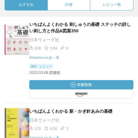
おすすめ
評価
レビュー数
いちばんよくわかる 刺しゅうの基礎 ステッチの詳し
い刺し方と作品&図案350
日本ヴォーグ社
208
3.94
9
Amazon.co.jp・本
感想・レビュー
2023.03.08 図書館
いちばんよくわかる 新・かぎ針あみの基礎
日本ヴォーグ社
170
4.50
3