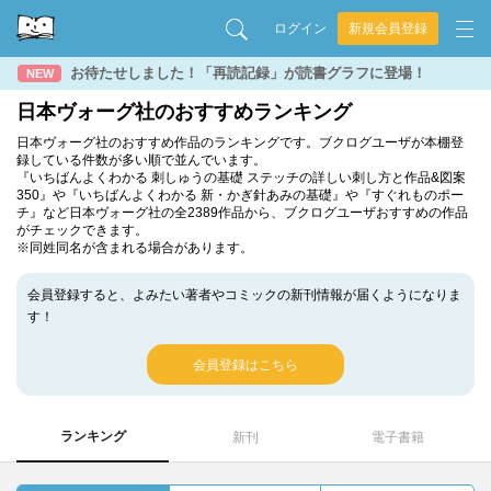
ログイン
新規会員登録
お待たせしました！「再読記録」が読書グラフに登場！
NEW
日本ヴォーグ社のおすすめランキング
日本ヴォーグ社のおすすめ作品のランキングです。ブクログユーザが本棚登
録している件数が多い順で並んでいます。
『いちばんよくわかる 刺しゅうの基礎 ステッチの詳しい刺し方と作品&図案
350』や『いちばんよくわかる 新・かぎ針あみの基礎』や『すぐれものポー
チ』など日本ヴォーグ社の全2389作品から、ブクログユーザおすすめの作品
がチェックできます。
※同姓同名が含まれる場合があります。
会員登録すると、よみたい著者やコミックの新刊情報が届くようになりま
す！
会員登録はこちら
ランキング
新刊
電子書籍