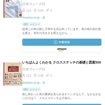
日本ヴォーグ社
113
3.55
5
Amazon.co.jp・本
感想・レビュー
結局この本の刺し子布巾を沢山作っています。布の色や糸の色
を変え、布巾の大きさを変えながら。...
いちばんよくわかる クロスステッチの基礎と図案500
日本ヴォーグ社
112
3.90
5
Amazon.co.jp・本
感想・レビュー
刺し終わった布の裏側を見られるチャンスなんて、なかなかな
いのでは？ クロスステッチは子供の...