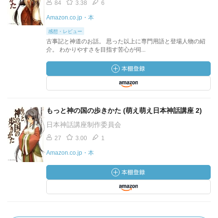
84
3.38
6
Amazon.co.jp・本
感想・レビュー
古事記と神道のお話。 思った以上に専門用語と登場人物の紹
介。 わかりやすさを目指す苦心が伺...
もっと神の国の歩きかた (萌え萌え日本神話講座 2)
日本神話講座制作委員会
27
3.00
1
Amazon.co.jp・本