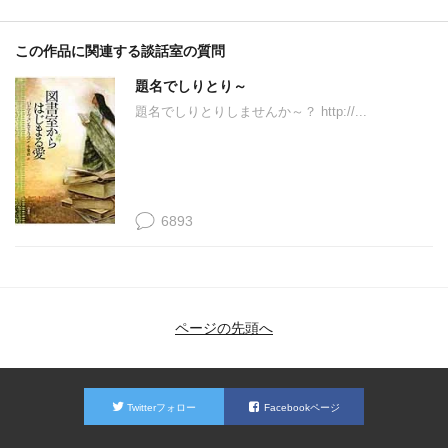
この作品に関連する談話室の質問
題名でしりとり～
題名でしりとりしませんか～？ http://...
6893
ページの先頭へ
Twitterフォロー
Facebookページ