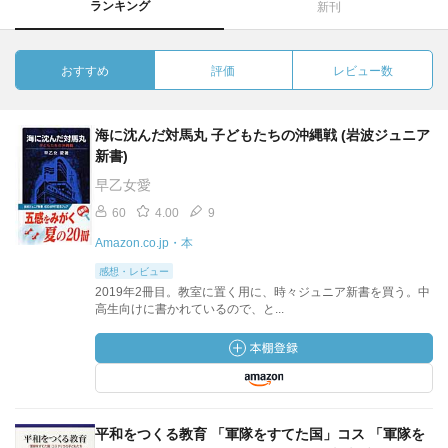
ランキング
新刊
おすすめ
評価
レビュー数
海に沈んだ対馬丸 子どもたちの沖縄戦 (岩波ジュニア
新書)
早乙女愛
60
4.00
9
Amazon.co.jp・本
感想・レビュー
2019年2冊目。教室に置く用に、時々ジュニア新書を買う。中
高生向けに書かれているので、と...
平和をつくる教育 「軍隊をすてた国」コス 「軍隊を