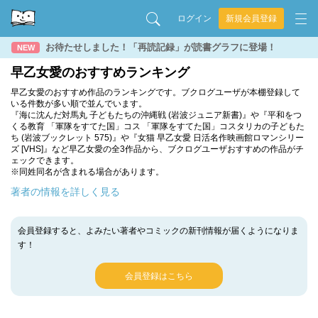
ログイン
新規会員登録
お待たせしました！「再読記録」が読書グラフに登場！
NEW
早乙女愛のおすすめランキング
早乙女愛のおすすめ作品のランキングです。ブクログユーザが本棚登録して
いる件数が多い順で並んでいます。
『海に沈んだ対馬丸 子どもたちの沖縄戦 (岩波ジュニア新書)』や『平和をつ
くる教育 「軍隊をすてた国」コス 「軍隊をすてた国」コスタリカの子どもた
ち (岩波ブックレット 575)』や『女猫 早乙女愛 日活名作映画館ロマンシリー
ズ [VHS]』など早乙女愛の全3作品から、ブクログユーザおすすめの作品がチ
ェックできます。
※同姓同名が含まれる場合があります。
著者の情報を詳しく見る
会員登録すると、よみたい著者やコミックの新刊情報が届くようになりま
す！
会員登録はこちら