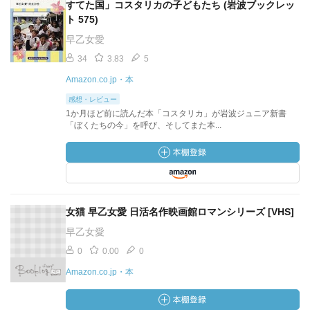
すてた国」コスタリカの子どもたち (岩波ブックレッ
ト 575)
早乙女愛
34
3.83
5
Amazon.co.jp・本
感想・レビュー
1か月ほど前に読んだ本「コスタリカ」が岩波ジュニア新書
「ぼくたちの今」を呼び、そしてまた本...
女猫 早乙女愛 日活名作映画館ロマンシリーズ [VHS]
早乙女愛
0
0.00
0
Amazon.co.jp・本