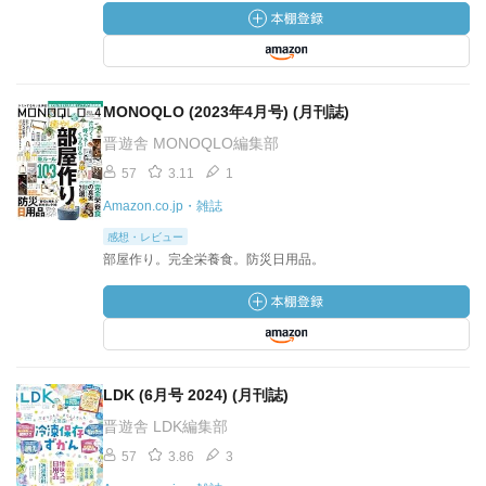
MONOQLO (2023年4月号) (月刊誌)
晋遊舎 MONOQLO編集部
57
3.11
1
Amazon.co.jp・雑誌
感想・レビュー
部屋作り。完全栄養食。防災日用品。
LDK (6月号 2024) (月刊誌)
晋遊舎 LDK編集部
57
3.86
3