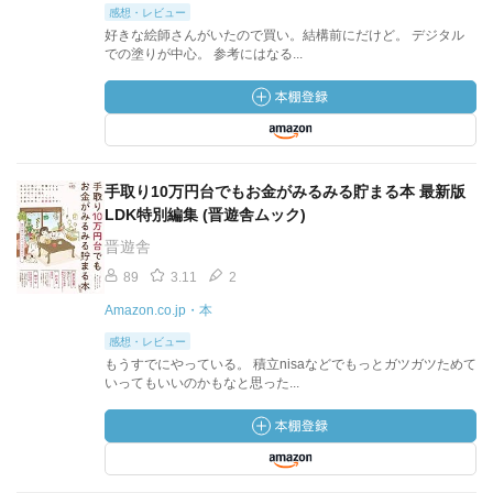
感想・レビュー
好きな絵師さんがいたので買い。結構前にだけど。 デジタル
での塗りが中心。 参考にはなる...
手取り10万円台でもお金がみるみる貯まる本 最新版
LDK特別編集 (晋遊舎ムック)
晋遊舎
89
3.11
2
Amazon.co.jp・本
感想・レビュー
もうすでにやっている。 積立nisaなどでもっとガツガツためて
いってもいいのかもなと思った...