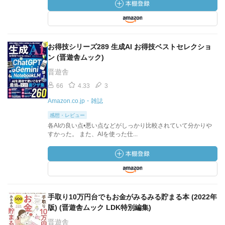
お得技シリーズ289 生成AI お得技ベストセレクショ
ン (晋遊舎ムック)
晋遊舎
66
4.33
3
Amazon.co.jp・雑誌
感想・レビュー
各AIの良い点•悪い点などがしっかり比較されていて分かりや
すかった。 また、AIを使った仕...
手取り10万円台でもお金がみるみる貯まる本 (2022年
版) (晋遊舎ムック LDK特別編集)
晋遊舎