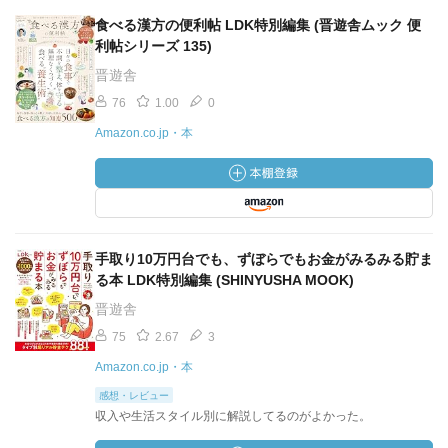
食べる漢方の便利帖 LDK特別編集 (晋遊舎ムック 便
利帖シリーズ 135)
晋遊舎
76
1.00
0
Amazon.co.jp・本
手取り10万円台でも、ずぼらでもお金がみるみる貯ま
る本 LDK特別編集 (SHINYUSHA MOOK)
晋遊舎
75
2.67
3
Amazon.co.jp・本
感想・レビュー
収入や生活スタイル別に解説してるのがよかった。