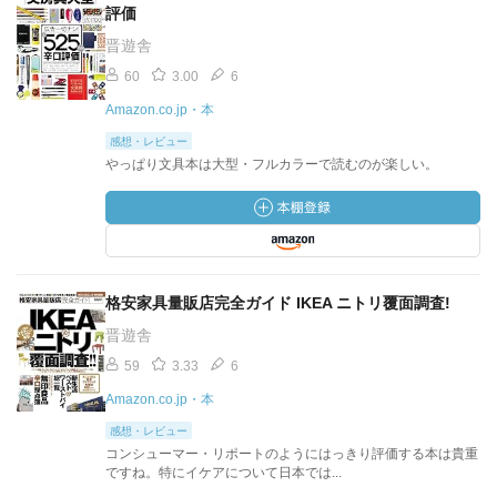
評価
晋遊舎
60
3.00
6
Amazon.co.jp・本
感想・レビュー
やっぱり文具本は大型・フルカラーで読むのが楽しい。
格安家具量販店完全ガイド IKEA ニトリ覆面調査!
晋遊舎
59
3.33
6
Amazon.co.jp・本
感想・レビュー
コンシューマー・リポートのようにはっきり評価する本は貴重
ですね。特にイケアについて日本では...