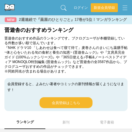
ログイン
新規会員登録
2週連続で『薬屋のひとりごと』17巻が1位！マンガランキング
NEW
晋遊舎のおすすめランキング
晋遊舎のおすすめ作品のランキングです。ブクログユーザが本棚登録してい
る件数が多い順で並んでいます。
『NHK ドラマ10 「しあわせは食べて寝て待て」麦巻さんのまいにち薬膳手帖
~体と心をいたわる旬の食材と養生の知恵~ (晋遊舎ムック)』や『文房具完全
ガイド (100%ムックシリーズ)』や『365日使える♪手帳&ノートベストアイデ
ィア MONOQLO特別編集 (晋遊舎ムック)』など晋遊舎の全3587作品から、ブ
クログユーザおすすめの作品がチェックできます。
※同姓同名が含まれる場合があります。
会員登録すると、よみたい著者やコミックの新刊情報が届くようになりま
す！
会員登録はこちら
ランキング
新刊
電子書籍