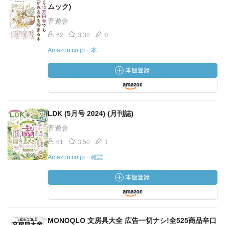
ムック)
晋遊舎
62
3.38
0
Amazon.co.jp・本
LDK (5月号 2024) (月刊誌)
晋遊舎
61
3.50
1
Amazon.co.jp・雑誌
MONOQLO 文房具大全 広告一切ナシ!全525商品辛口