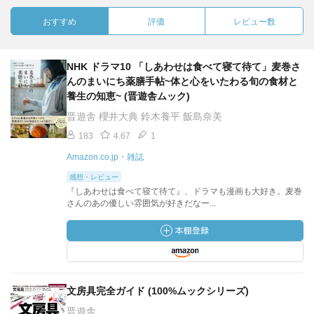
おすすめ
評価
レビュー数
NHK ドラマ10 「しあわせは食べて寝て待て」麦巻さ
んのまいにち薬膳手帖~体と心をいたわる旬の食材と
養生の知恵~ (晋遊舎ムック)
晋遊舎 櫻井大典 鈴木養平 飯島奈美
183
4.67
1
Amazon.co.jp・雑誌
感想・レビュー
『しあわせは食べて寝て待て』、ドラマも漫画も大好き。麦巻
さんのあの優しい雰囲気が好きだなー...
文房具完全ガイド (100%ムックシリーズ)
晋遊舎