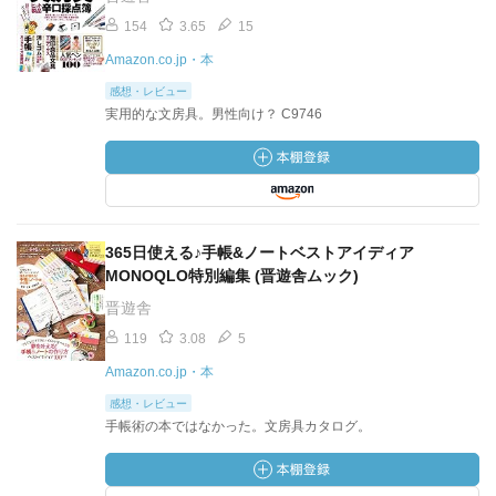
154
3.65
15
Amazon.co.jp・本
感想・レビュー
実用的な文房具。男性向け？ C9746
365日使える♪手帳&ノートベストアイディア
MONOQLO特別編集 (晋遊舎ムック)
晋遊舎
119
3.08
5
Amazon.co.jp・本
感想・レビュー
手帳術の本ではなかった。文房具カタログ。