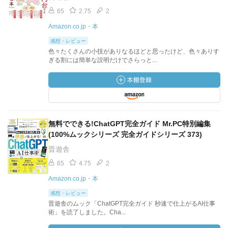
65
2.75
2
Amazon.co.jp・本
感想・レビュー
色々たくさんの小技がありなるほどと思ったけど、色々ありす
ぎる割には簡単な説明だけでさらっと...
無料でできる!ChatGPT完全ガイド Mr.PC特別編集
(100%ムックシリーズ 完全ガイドシリーズ 373)
晋遊舎
65
4.75
2
Amazon.co.jp・本
感想・レビュー
晋遊舎のムック「ChatGPT完全ガイド 秒速で仕上がるAI仕事
術」を読了しました。Cha...