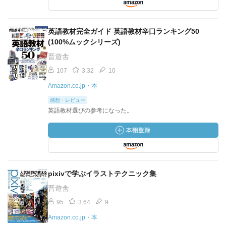
英語教材完全ガイド 英語教材辛口ランキング50
(100%ムックシリーズ)
晋遊舎
107
3.32
10
Amazon.co.jp・本
感想・レビュー
英語教材選びの参考になった。
pixivで学ぶイラストテクニック集
晋遊舎
95
3.64
9
Amazon.co.jp・本