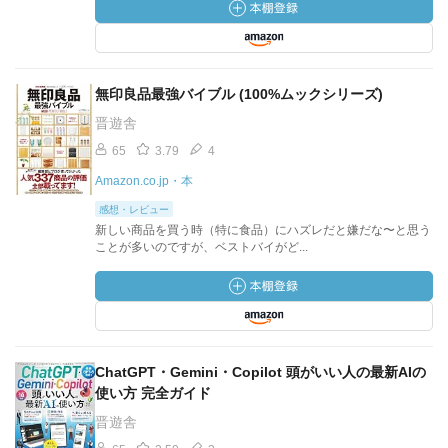
無印良品最強バイブル (100%ムックシリーズ)
晋遊舎
65
3.79
4
Amazon.co.jp・本
感想・レビュー
新しい商品を買う時（特に食品）にハズレだと嫌だな〜と思う
ことが多いのですが、ベストバイがど...
ChatGPT・Gemini・Copilot 頭がいい人の最新AIの
使い方 完全ガイド
晋遊舎