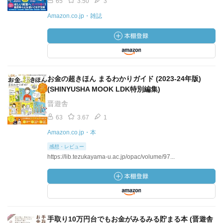
65
3.50
3
Amazon.co.jp・雑誌
お金の超きほん まるわかりガイド (2023-24年版)
(SHINYUSHA MOOK LDK特別編集)
晋遊舎
63
3.67
1
Amazon.co.jp・本
感想・レビュー
https://lib.tezukayama-u.ac.jp/opac/volume/97...
手取り10万円台でもお金がみるみる貯まる本 (晋遊舎