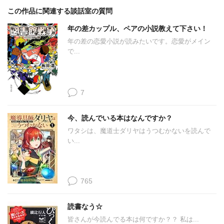
この作品に関連する談話室の質問
年の差カップル、ペアの小説教えて下さい！
年の差の恋愛小説が読みたいです。恋愛がメイン
で...
7
今、読んでいる本はなんですか？
ワタシは、魔道士ダリヤはうつむかないを読んで
い...
765
読書なう☆
皆さんが今読んでる本は何ですか？？ 私は...