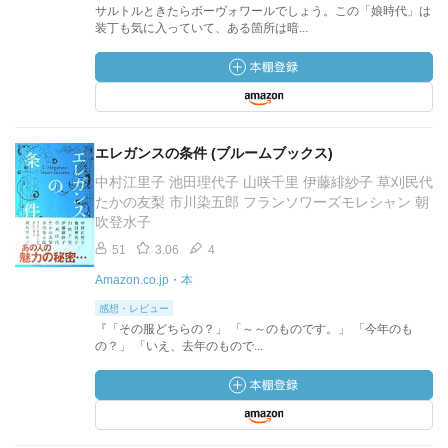
サルトルときたらボーヴォワールでしょう。この「娘時代」は
装丁も気に入っていて、ある箇所は暗...
エレガンスの条件 (ブルームブックス)
中村江里子 池田理代子 山咲千里 伊藤緋紗子 草刈民代
たかの友梨 市川染五郎 フランソワーズモレシャン 朝
吹登水子
51
3.06
4
Amazon.co.jp・本
感想・レビュー
『「その服どちらの？」 「～～のものです。」 「今年のも
の？」 「いえ、去年のもので...