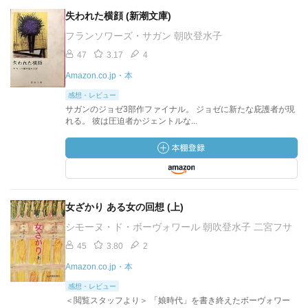
失われた横顔 (新潮文庫)
フランソワーズ・サガン 朝吹登水子
47
3.17
4
Amazon.co.jp・本
感想・レビュー
サガンのジョゼ3部作ファイナル。 ジョゼに新たな庇護者が現
れる。 彼は圧迫者かジェントルな...
女ざかり ある女の回想 (上)
シモーヌ・ド・ボーヴォワール 朝吹登水子 二宮フサ
45
3.80
2
Amazon.co.jp・本
感想・レビュー
＜閲覧スタッフより＞ 「娘時代」を書き終えたボーヴォワー