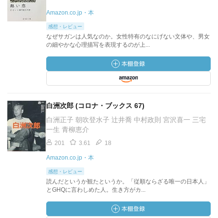
Amazon.co.jp・本
感想・レビュー
なぜサガンは人気なのか。女性特有のなにげない文体や、男女
の細やかな心理描写を表現するのが上...
白洲次郎 (コロナ・ブックス 67)
白洲正子 朝吹登水子 辻井喬 中村政則 宮沢喜一 三宅
一生 青柳恵介
201
3.61
18
Amazon.co.jp・本
感想・レビュー
読んだというか観たというか。「従順ならざる唯一の日本人」
とGHQに言わしめた人。生き方がカ...