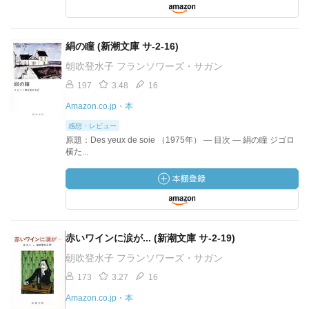
絹の瞳 (新潮文庫 サ-2-16)
朝吹登水子 フランソワーズ・サガン
197
3.48
16
Amazon.co.jp・本
感想・レビュー
原題：Des yeux de soie （1975年） — 目次 — 絹の瞳 ジゴロ
横た...
赤いワインに涙が... (新潮文庫 サ-2-19)
朝吹登水子 フランソワーズ・サガン
173
3.27
16
Amazon.co.jp・本