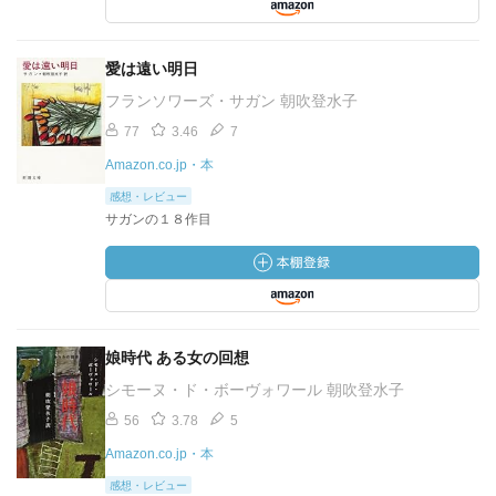
愛は遠い明日
フランソワーズ・サガン 朝吹登水子
77
3.46
7
Amazon.co.jp・本
感想・レビュー
サガンの１８作目
娘時代 ある女の回想
シモーヌ・ド・ボーヴォワール 朝吹登水子
56
3.78
5
Amazon.co.jp・本
感想・レビュー