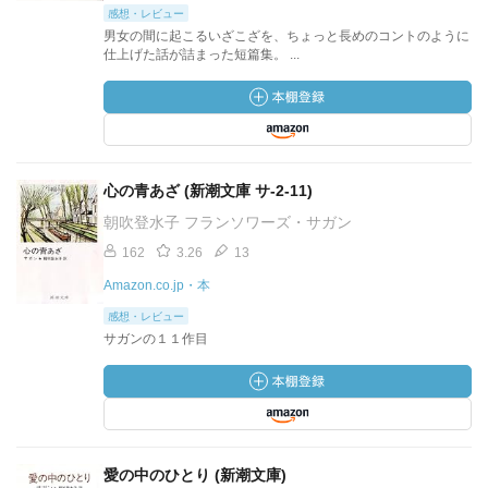
感想・レビュー
男女の間に起こるいざこざを、ちょっと長めのコントのように
仕上げた話が詰まった短篇集。 ...
心の青あざ (新潮文庫 サ-2-11)
朝吹登水子 フランソワーズ・サガン
162
3.26
13
Amazon.co.jp・本
感想・レビュー
サガンの１１作目
愛の中のひとり (新潮文庫)