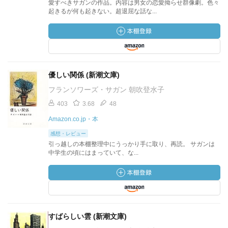
愛すべきサガンの作品。内容は男女の恋愛拗らせ群像劇。色々
起きるが何も起きない。超退屈な話な...
優しい関係 (新潮文庫)
フランソワーズ・サガン 朝吹登水子
403
3.68
48
Amazon.co.jp・本
感想・レビュー
引っ越しの本棚整理中にうっかり手に取り、再読。 サガンは
中学生の頃にはまっていて、な...
すばらしい雲 (新潮文庫)