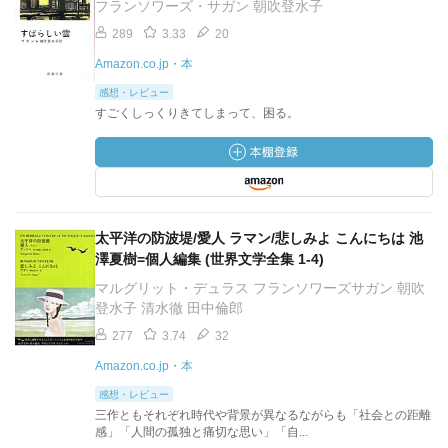
フランソワーズ・サガン 朝吹登水子
289
3.33
20
Amazon.co.jp・本
感想・レビュー
すごくしっくりきてしまって、困る。
太平洋の防波堤/愛人 ラマン/悲しみよ こんにちは 池
澤夏樹=個人編集 (世界文学全集 1-4)
マルグリット・デュラス フランソワーズサガン 朝吹
登水子 清水徹 田中倫郎
277
3.74
32
Amazon.co.jp・本
感想・レビュー
三作ともそれぞれ時代や背景が異なるながらも「社会との距離
感」「人間の孤独と痛切な思い」「自...