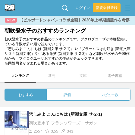
ログイン
新規会員登録
【ビルボードジャパンコラボ企画】2026年上半期話題作を考察
NEW
朝吹登水子のおすすめランキング
朝吹登水子のおすすめ作品のランキングです。ブクログユーザが本棚登録し
ている件数が多い順で並んでいます。
『悲しみよ こんにちは (新潮文庫 サ-2-1)』や『ブラームスはお好き (新潮文庫
サ-2-4 新潮文庫)』や『ある微笑 (新潮文庫 サ-2-2)』など朝吹登水子の全96作
品から、ブクログユーザおすすめの作品がチェックできます。
※同姓同名が含まれる場合があります。
ランキング
新刊
文庫
電子書籍
おすすめ
評価
レビュー数
悲しみよ こんにちは (新潮文庫 サ-2-1)
朝吹登水子 フランソワーズ・サガン
2557
3.55
343