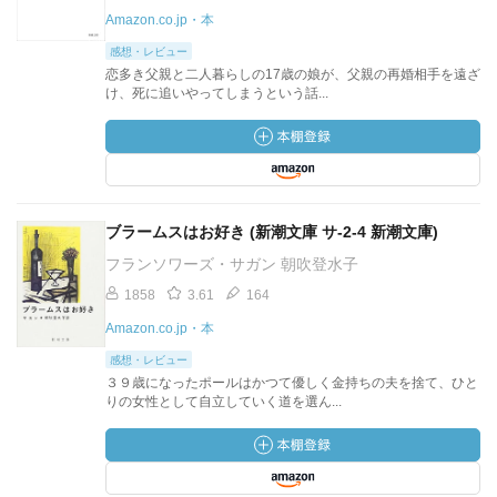
Amazon.co.jp・本
感想・レビュー
恋多き父親と二人暮らしの17歳の娘が、父親の再婚相手を遠ざ
け、死に追いやってしまうという話...
ブラームスはお好き (新潮文庫 サ-2-4 新潮文庫)
フランソワーズ・サガン 朝吹登水子
1858
3.61
164
Amazon.co.jp・本
感想・レビュー
３９歳になったポールはかつて優しく金持ちの夫を捨て、ひと
りの女性として自立していく道を選ん...