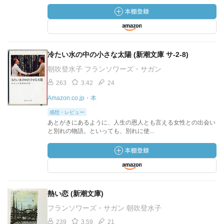
冷たい水の中の小さな太陽 (新潮文庫 サ-2-8)
朝吹登水子 フランソワーズ・サガン
263
3.42
24
Amazon.co.jp・本
感想・レビュー
あとがきにあるように、人生の恩人とも言える女性との出会い
と別れの物語。といっても、別れに使...
熱い恋 (新潮文庫)
フランソワーズ・サガン 朝吹登水子
239
3.59
21