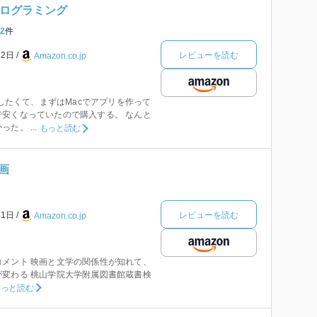
プログラミング
2
件
レビューを読む
22日
Amazon.co.jp
がしたくて、まずはMacでアプリを作って
安くなっていたので購入する。 なんと
た。 ...
もっと読む
画
レビューを読む
月1日
Amazon.co.jp
メント 映画と文学の関係性が知れて、
変わる 桃山学院大学附属図書館蔵書検
もっと読む