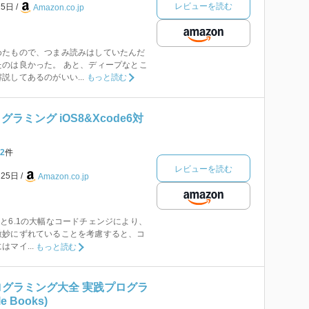
レビューを読む
25日
Amazon.co.jp
めたもので、つまみ読みはしていたんだ
のは良かった。 あと、ディープなとこ
説してあるのがいい...
もっと読む
グラミング iOS8&Xcode6対
2
件
レビューを読む
月25日
Amazon.co.jp
6.0と6.1の大幅なコードチェンジにより、
微妙にずれていることを考慮すると、コ
マイ...
もっと読む
3プログラミング大全 実践プログラ
e Books)