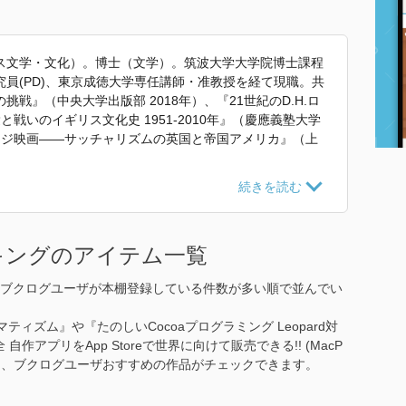
ス文学・文化）。博士（文学）。筑波大学大学院博士課程
員(PD)、東京成徳大学専任講師・准教授を経て現職。共
戦』（中央大学出版部 2018年）、『21世紀のD.H.ロ
と戦いのイギリス文化史 1951-2010年』（慶應義塾大学
テージ映画——サッチャリズムの英国と帝国アメリカ』（上
・H・ロレンス』 で使われていた紹介文から引用していま
キングのアイテム一覧
ブクログユーザが本棚登録している件数が多い順で並んでい
ィズム』や『たのしいCocoaプログラミング Leopard対
 自作アプリをApp Storeで世界に向けて販売できる!! (MacP
0作品から、ブクログユーザおすすめの作品がチェックできます。