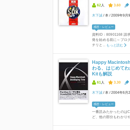
62
人
3.60
木下誠
本
2009年9月
感想・レビュー
資料ID：80901168 
発を始める前に～プログ
チリと...
もっと読む
Happy Macinto
わる、はじめてわか
Kitも解説
61
人
3.30
木下誠
本
2004年6月
感想・レビュー
一番読みたかったのはC
ど、他の部分もわかり