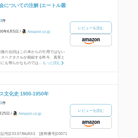
会についての注解 (エートル叢
3
件
レビューを読む
000年6月5日
Amazon.co.jp
最後の台詞はこの本からの引用ではない
。スペクタクルが錯綜する昨今、真実と
にも明らかなものでは...
もっと読む
化史 1900‐1950年
1
件
レビューを読む
月25日
Amazon.co.jp
号]233.07/Mu93/1 [資料番号]20071