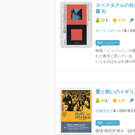
スペクタクルの社
書 9)
52
人
4.50
ギードゥボール
本
2
感想・レビュー
映画『ミュンヘン』の
かと勝手に思っている
いうものはもはや誰の目
愛と戦いのイギリス文
43
人
4.00
武藤浩史
本
2007年2
感想・レビュー
[配架場所]2F展示 [請求記