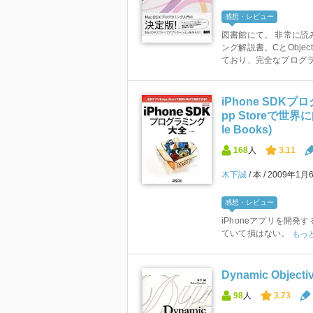
感想・レビュー
図書館にて。 非常に読
ング解説書。CとObje
ており、完全なプログラ.
iPhone SDK
pp Storeで世界
le Books)
168
人
3.11
木下誠
本
2009年1月
感想・レビュー
iPhoneアプリを開発
ていて損はない。
もっ
Dynamic Objecti
98
人
3.73