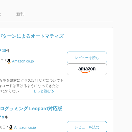
数
新刊
るパターンによるオートマティズ
18
件
レビューを読む
9日
Amazon.co.jp
する事を題材にクラス設計などについても
なコードは書けるようになってきたけ
わからない・・・...
もっと読む
ログラミング Leopard対応版
9
件
レビューを読む
28日
Amazon.co.jp