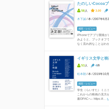
たのしいCocoa
58
人
3.00
木下誠
本
2007年6月
感想・レビュー
iPhoneでアプリ開発
みようと、ブックオフで
なく流れ的なことはわかっ
イギリス文学と映
53
人
4
件
松本朗
本
2019年10
感想・レビュー
学生（らいすた）ミニコ
これからの映画の見方が
索OPACへ↓ https://i...