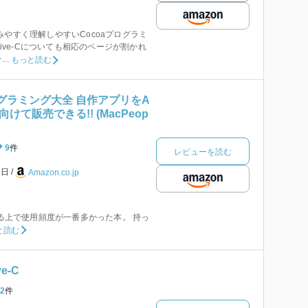
みやすく理解しやすいCocoaプログラミ
ctive-Cについても相応のページが割かれ
..
もっと読む
プログラミング大全 自作アプリをA
に向けて販売できる!! (MacPeop
9
件
レビューを読む
6日
Amazon.co.jp
する上で使用頻度が一番多かった本。 持っ
と読む
ve‐C
2
件