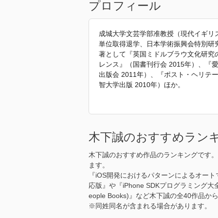
プロフィール
成城大学文芸学部准教授（現代イギリ
単位取得退学、日本学術振興会特別研究
著として『英国ミドルブラウ文化研究の挑
レンス』（国書刊行会 2015年）、『愛
出版会 2011年）、『ポスト・ヘリ
智大学出版 2010年）ほか。
「2019年 『モダンムーヴメントのD
す。」
木下誠のおすすめラン
木下誠のおすすめ作品のランキングです。
ます。
『iOS開発におけるパターンによるオートマテ
応版』や『iPhone SDKプログラミング大全
eople Books)』など木下誠の全4
※同姓同名が含まれる場合があります。