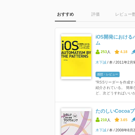
おすすめ
評価
レビュー
iOS開発におけ
ム
253
人
4.18
木下誠
本
2011年2月
感想・レビュー
"RSSリーダーを作成
紹介されている。 簡単
ど、次どうすればいいか
たのしいCocoaプ
210
人
3.65
木下誠
本
2008年8月