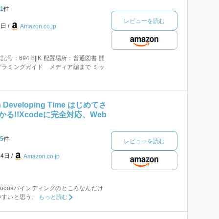
1
件
レビューを読む
9日
Amazon.co.jp
請求記号：694.8||K 配置場所：普通図書 開
ラミングガイド メディア編まで ミッ
sh Developing Time はじめてさ
る!!Xcodeに完全対応、Web
5
件
レビューを読む
24日
Amazon.co.jp
ocoaバインディングのところなんだけ
やすいと思う。
もっと読む