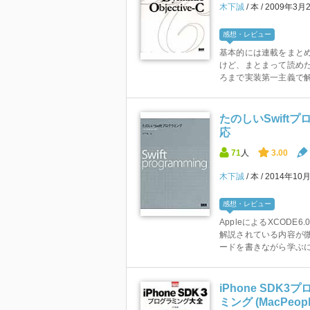
木下誠
本
2009年3月
感想・レビュー
基本的には連載をまと
けど、まとまって読めた
ろまで実装第一主義で解
たのしいSwiftプロ
応
71
人
3.00
木下誠
本
2014年10
感想・レビュー
AppleによるXCODE
解説されている内容が
ードを書きながら学ぶには
iPhone SDK
ミング (MacPeopl