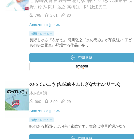
こ 柴崎友香 田雜芳一 穂村弘 網中いづる 西加奈子 長
野まゆみ 阿川弘之 高橋源一郎 鯰江光二
765
2.61
30
Amazon.co.jp・本
感想・レビュー
長野まゆみ『衣がえ』 阿川弘之『水の恵み』が印象強い 子ど
もの夢に電車が登場する作品が多...
のっていこう (幼児絵本ふしぎなたねシリーズ)
木内達朗
600
3.99
29
Amazon.co.jp・本
感想・レビュー
味のある版画っぽい絵が素敵です。舞台は神戸近辺かな？