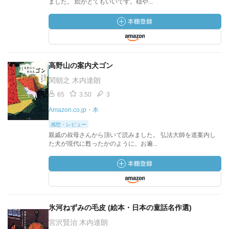
ました。 絵がとてもいいです。穏や...
高野山の案内犬ゴン
関朝之 木内達朗
65
3.50
3
Amazon.co.jp・本
感想・レビュー
親戚の叔母さんから頂いて読みました。 弘法大師を道案内し
た犬が現代に甦ったかのように、お遍...
氷河ねずみの毛皮 (絵本・日本の童話名作選)
宮沢賢治 木内達朗