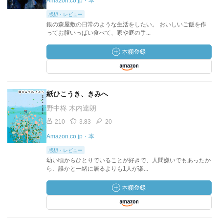
Amazon.co.jp・本
感想・レビュー
銀の森屋敷の日常のような生活をしたい。 おいしいご飯を作
ってお腹いっぱい食べて、家や庭の手...
紙ひこうき、きみへ
野中柊 木内達朗
210
3.83
20
Amazon.co.jp・本
感想・レビュー
幼い頃からひとりでいることが好きで、人間嫌いでもあったか
ら、誰かと一緒に居るよりも1人が楽...