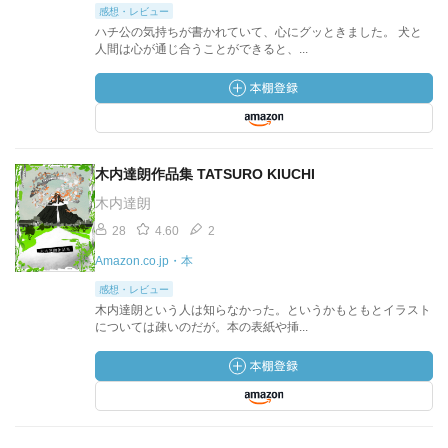
感想・レビュー
ハチ公の気持ちが書かれていて、心にグッときました。 犬と
人間は心が通じ合うことができると、...
木内達朗作品集 TATSURO KIUCHI
木内達朗
28
4.60
2
Amazon.co.jp・本
感想・レビュー
木内達朗という人は知らなかった。というかもともとイラスト
については疎いのだが。本の表紙や挿...