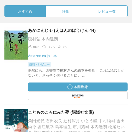
おすすめ
評価
レビュー数
あかにんじゃ (えほんのぼうけん 44)
穂村弘 木内達朗
862
3.76
89
Amazon.co.jp・本
感想・レビュー
偶然にも、図書館で穂村さんの絵本を発見！ これは読むしか
ないと、さっそく借りることに。 ...
こどものころにみた夢 (講談社文庫)
角田光代 石田衣良 辻村深月 いとう瞳 中村純司 吉田
尚令 堀江敏幸 島本理生 市川拓司 木内達朗 松尾たい