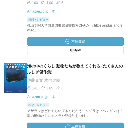
163
4.00
5
Amazon.co.jp・本
感想・レビュー
桃山学院大学附属図書館蔵書検索OPACへ↓ https://indus.andre
w.ac...
海の中のくらし 動物たちが教えてくれる (たくさんの
ふしぎ傑作集)
佐藤克文 木内達朗
141
3.65
6
Amazon.co.jp・本
感想・レビュー
アザラシはどれくらい潜るんだろう。クジラは？ペンギンは？
海の動物たちにカメラや記録計をつけ...