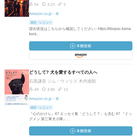
54
4.23
5
Amazon.co.jp・本
感想・レビュー
貸出状況はこちらから確認してください↓ https://libopac.kama
kura...
どうして? 犬を愛するすべての人へ
石黒謙吾 ジム・ウィリス 木内達朗
49
4.06
13
Amazon.co.jp・本
感想・レビュー
『心のかけら』47 エッセイ集「どうして？」も含む 47 『ドッ
グメン 第三軍犬小隊』...