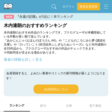
ログイン
新規会員登録
『永遠の記憶』が1位に！本ランキング
NEW
木内達朗のおすすめランキング
木内達朗のおすすめ作品のランキングです。ブクログユーザが本棚登録して
いる件数が多い順で並んでいます。
『あかにんじゃ (えほんのぼうけん 44)』や『こどものころにみた夢 (講談社
文庫)』や『のっていこう (幼児絵本ふしぎなたねシリーズ)』など木内達朗の
全33作品から、ブクログユーザおすすめの作品がチェックできます。
※同姓同名が含まれる場合があります。
著者の情報を詳しく見る
会員登録すると、よみたい著者やコミックの新刊情報が届くようになりま
す！
会員登録はこちら
ランキング
新刊
文庫
電子書籍