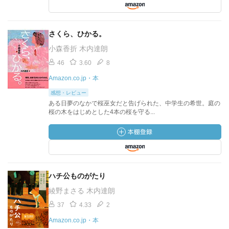
さくら、ひかる。
小森香折 木内達朗
46
3.60
8
Amazon.co.jp・本
感想・レビュー
ある日夢のなかで桜巫女だと告げられた、中学生の希世。庭の
桜の木をはじめとした4本の桜を守る...
ハチ公ものがたり
綾野まさる 木内達朗
37
4.33
2
Amazon.co.jp・本