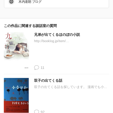
木内達朗 ブログ
この作品に関連する談話室の質問
兄弟が出てくるほのぼの小説
http://booklog.jp/item/...
11
双子の出てくる話
双子の出てくる話を探しています。 漫画でも小...
92