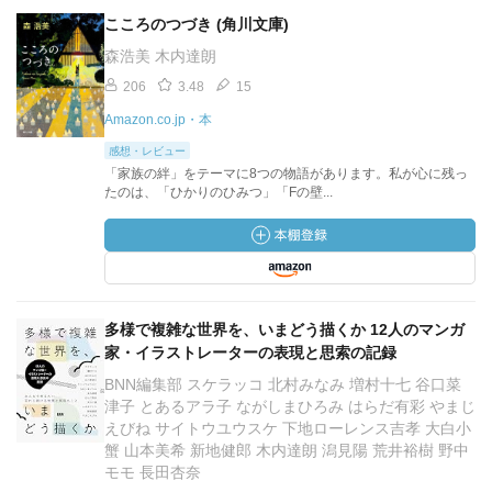
こころのつづき (角川文庫)
森浩美 木内達朗
206
3.48
15
Amazon.co.jp・本
感想・レビュー
「家族の絆」をテーマに8つの物語があります。私が心に残っ
たのは、「ひかりのひみつ」「Fの壁...
多様で複雑な世界を、いまどう描くか 12人のマンガ
家・イラストレーターの表現と思索の記録
BNN編集部 スケラッコ 北村みなみ 増村十七 谷口菜
津子 とあるアラ子 ながしまひろみ はらだ有彩 やまじ
えびね サイトウユウスケ 下地ローレンス吉孝 大白小
蟹 山本美希 新地健郎 木内達朗 潟見陽 荒井裕樹 野中
モモ 長田杏奈