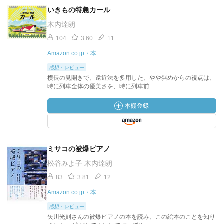
いきもの特急カール
木内達朗
104
3.60
11
Amazon.co.jp・本
感想・レビュー
横長の見開きで、遠近法を多用した、やや斜めからの視点は、
時に列車全体の優美さを、時に列車前...
ミサコの被爆ピアノ
松谷みよ子 木内達朗
83
3.81
12
Amazon.co.jp・本
感想・レビュー
矢川光則さんの被爆ピアノの本を読み、この絵本のことを知り