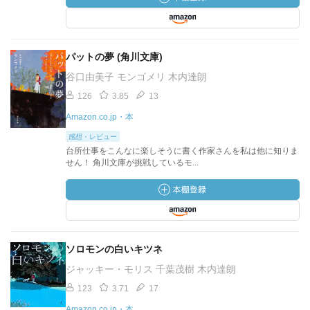
パットの夢 (角川文庫)
谷口由美子 モンゴメリ 木内達朗
126
3.85
13
Amazon.co.jp・本
感想・レビュー
台所仕事をこんなに楽しそうに書く作家さんを私は他に知りま
せん！ 角川文庫が挑戦しているモ...
ソロモンの白いキツネ
ジャッキー・モリス 千葉茂樹 木内達朗
123
3.71
17
Amazon.co.jp・本