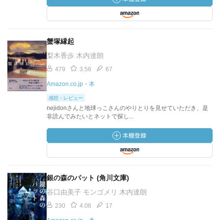
蟹塚縁起
梨木香歩 木内達朗
479
3.56
67
Amazon.co.jp・本
感想・レビュー
nejidonさんと地球っこさんのやりとりを見せていただき、是
非読んでみたいとネットで探し...
銀の森のパット (角川文庫)
谷口由美子 モンゴメリ 木内達朗
230
4.06
17