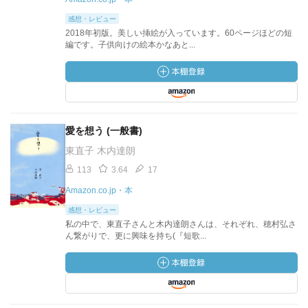
感想・レビュー
2018年初版。美しい挿絵が入っています。60ページほどの短
編です。子供向けの絵本かなあと...
愛を想う (一般書)
東直子 木内達朗
113
3.64
17
Amazon.co.jp・本
感想・レビュー
私の中で、東直子さんと木内達朗さんは、それぞれ、穂村弘さ
ん繋がりで、更に興味を持ち(『短歌...