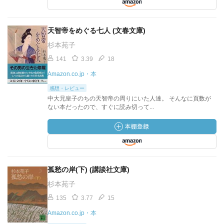
天智帝をめぐる七人 (文春文庫)
杉本苑子
141
3.39
18
Amazon.co.jp・本
感想・レビュー
中大兄皇子のちの天智帝の周りにいた人達。 そんなに頁数が
ない本だったので、すぐに読み切って...
孤愁の岸(下) (講談社文庫)
杉本苑子
135
3.77
15
Amazon.co.jp・本