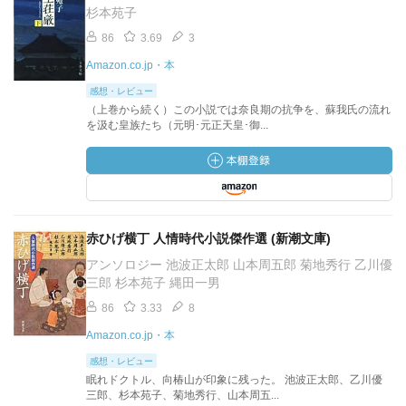
杉本苑子
86
3.69
3
Amazon.co.jp・本
感想・レビュー
（上巻から続く）この小説では奈良期の抗争を、蘇我氏の流れ
を汲む皇族たち（元明･元正天皇･御...
赤ひげ横丁 人情時代小説傑作選 (新潮文庫)
アンソロジー 池波正太郎 山本周五郎 菊地秀行 乙川優
三郎 杉本苑子 縄田一男
86
3.33
8
Amazon.co.jp・本
感想・レビュー
眠れドクトル、向椿山が印象に残った。 池波正太郎、乙川優
三郎、杉本苑子、菊地秀行、山本周五...