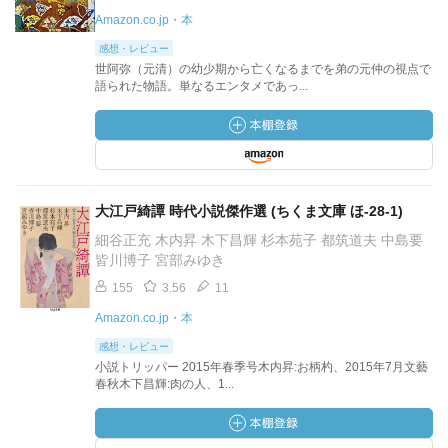
Amazon.co.jp・本
感想・レビュー
世阿弥（元清）の幼少期から亡くなるまでを弟の元仲の視点で
語られた物語。単なるエンタメであっ...
大江戸綺譚 時代小説傑作選 (ちくま文庫 ほ-28-1)
細谷正充 木内昇 木下昌輝 杉本苑子 都筑道夫 中島要
皆川博子 宮部みゆき
155
3.56
11
Amazon.co.jp・本
感想・レビュー
小説トリッパー 2015年春季号木内昇:お柄杓、2015年7月文藝
春秋木下昌輝:肉の人、1...