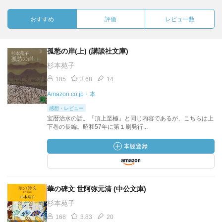
おすすめ
評価
レビュー数
孤愁の岸(上) (講談社文庫)
杉本苑子
185
3.68
14
Amazon.co.jp・本
感想・レビュー
宝暦治水の話。「頂上至極」と同じ内容であるが、こちらは上
下巻の長編。昭和57年に第１刷発行...
華の碑文 世阿弥元清 (中公文庫)
杉本苑子
168
3.83
20