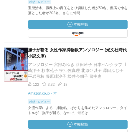
感想・レビュー
宝暦治水。職務上の責任をとり切腹した者が50名、疫病で命を
落とした者が202名、さらに仲間...
撫子が斬る 女性作家捕物帳アンソロジー (光文社時代
小説文庫)
アンソロジー 宮部みゆき 諸田玲子 日本ペンクラブ 山
崎洋子 杉本苑子 宇江佐真理 北原亞以子 澤田ふじ子
平岩弓枝 藤原緋沙子 松井今朝子 畠中恵
122
3.32
18
Amazon.co.jp・本
感想・レビュー
女流作家による「捕物帖」ばかりを集めたアンソロジー。タイ
トルが「撫子が斬る」なので、最初は...