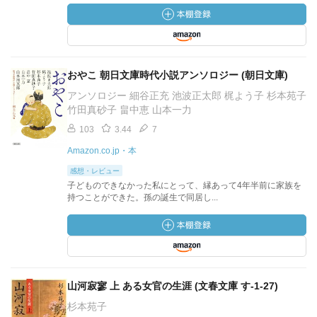
おやこ 朝日文庫時代小説アンソロジー (朝日文庫)
アンソロジー 細谷正充 池波正太郎 梶よう子 杉本苑子
竹田真砂子 畠中恵 山本一力
103
3.44
7
Amazon.co.jp・本
感想・レビュー
子どものできなかった私にとって、縁あって4年半前に家族を
持つことができた。孫の誕生で同居し...
山河寂寥 上 ある女官の生涯 (文春文庫 す-1-27)
杉本苑子