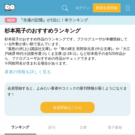
ログイン
新規会員登録
『永遠の記憶』が1位に！本ランキング
NEW
杉本苑子のおすすめランキング
杉本苑子のおすすめ作品のランキングです。ブクログユーザが本棚登録して
いる件数が多い順で並んでいます。
『孤愁の岸(上) (講談社文庫)』や『華の碑文 世阿弥元清 (中公文庫)』や『大江
戸綺譚 時代小説傑作選 (ちくま文庫 ほ-28-1)』など杉本苑子の全525作品か
ら、ブクログユーザおすすめの作品がチェックできます。
※同姓同名が含まれる場合があります。
著者の情報を詳しく見る
会員登録すると、よみたい著者やコミックの新刊情報が届くようになりま
す！
会員登録はこちら
ランキング
新刊
文庫
電子書籍