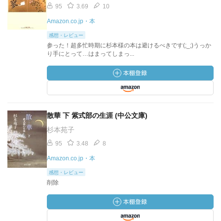
95
3.69
10
Amazon.co.jp・本
感想・レビュー
参った！超多忙時期に杉本様の本は避けるべきです(;_;)うっか
り手にとって…はまってしまっ...
散華 下 紫式部の生涯 (中公文庫)
杉本苑子
95
3.48
8
Amazon.co.jp・本
感想・レビュー
削除