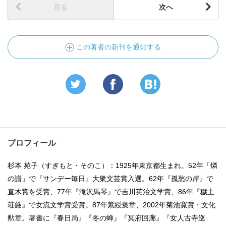
戻る
次へ
この著者の新刊を通知する
プロフィール
杉本 苑子（すぎもと・そのこ）：1925年東京都生まれ。52年「燐
の譜」で『サンデー毎日』大衆文芸賞入選。62年『孤愁の岸』で
直木賞を受賞、77年『滝沢馬琴』で吉川英治文学賞、86年『穢土
荘厳』で女流文学賞受賞。87年紫綬褒章、2002年菊池寛賞・文化
勲章。著書に『春日局』『冬の蝉』『冥府回廊』『女人古寺巡