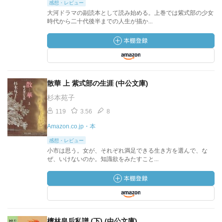
感想・レビュー
大河ドラマの副読本として読み始める。上巻では紫式部の少女
時代から二十代後半までの人生が描か...
散華 上 紫式部の生涯 (中公文庫)
杉本苑子
119
3.56
8
Amazon.co.jp・本
感想・レビュー
小市は思う。女が、それぞれ満足できる生き方を選んで、な
ぜ、いけないのか。知識欲をみたすこと...
檀林皇后私譜 (下) (中公文庫)