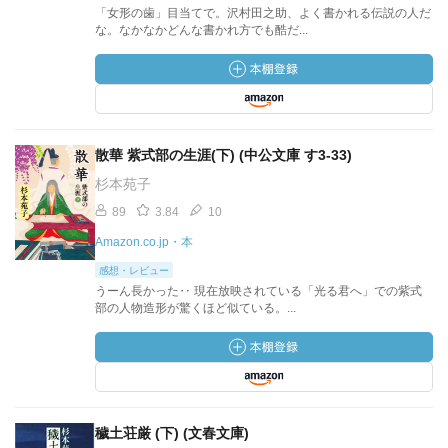
「女形の歯」目当てで。沢村田之助、よく書かれる伝説の人だ
な。なかなかどんな書かれ方でも酷だ...
散華 紫式部の生涯(下) (中公文庫 す3-33)
杉本苑子
89
3.84
10
Amazon.co.jp・本
感想・レビュー
うーん長かった‥ 現在放映されている「光る君へ」での紫式
部の人物造形が驚くほど似ている。...
穢土荘厳 (下) (文春文庫)