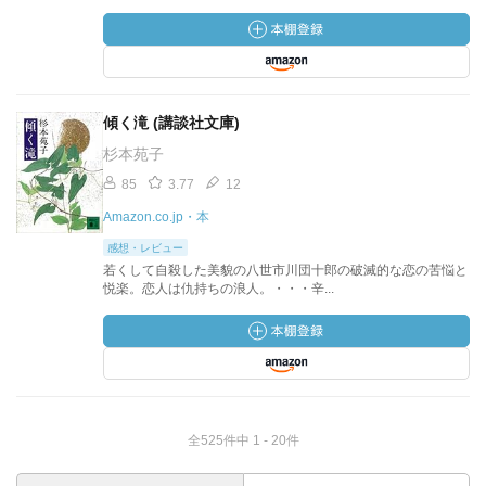
傾く滝 (講談社文庫)
杉本苑子
85
3.77
12
Amazon.co.jp・本
感想・レビュー
若くして自殺した美貌の八世市川団十郎の破滅的な恋の苦悩と
悦楽。恋人は仇持ちの浪人。・・・辛...
全525件中 1 - 20件