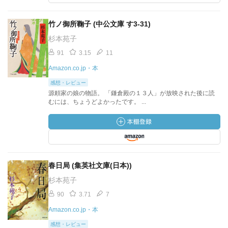
竹ノ御所鞠子 (中公文庫 す3-31)
杉本苑子
91
3.15
11
Amazon.co.jp・本
感想・レビュー
源頼家の娘の物語。 「鎌倉殿の１３人」が放映された後に読
むには、ちょうどよかったです。 ...
春日局 (集英社文庫(日本))
杉本苑子
90
3.71
7
Amazon.co.jp・本
感想・レビュー