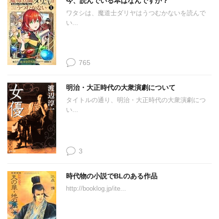
今、読んでいる本はなんですか？
ワタシは、魔道士ダリヤはうつむかないを読んで
い...
765
明治・大正時代の大衆演劇について
タイトルの通り、明治・大正時代の大衆演劇につ
い...
3
時代物の小説でBLのある作品
http://booklog.jp/ite...