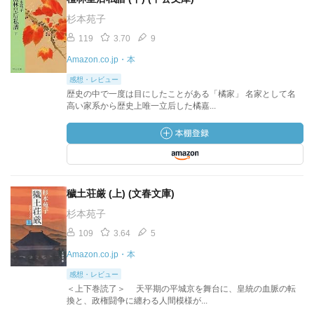
杉本苑子
119
3.70
9
Amazon.co.jp・本
感想・レビュー
歴史の中で一度は目にしたことがある「橘家」 名家として名
高い家系から歴史上唯一立后した橘嘉...
穢土荘厳 (上) (文春文庫)
杉本苑子
109
3.64
5
Amazon.co.jp・本
感想・レビュー
＜上下巻読了＞ 天平期の平城京を舞台に、皇統の血脈の転
換と、政権闘争に纏わる人間模様が...