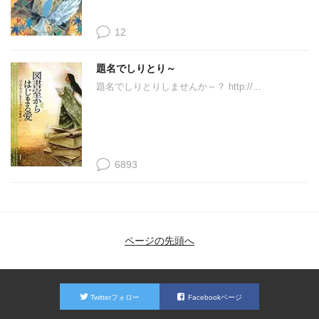
12
題名でしりとり～
題名でしりとりしませんか～？ http://...
6893
ページの先頭へ
Twitterフォロー
Facebookページ