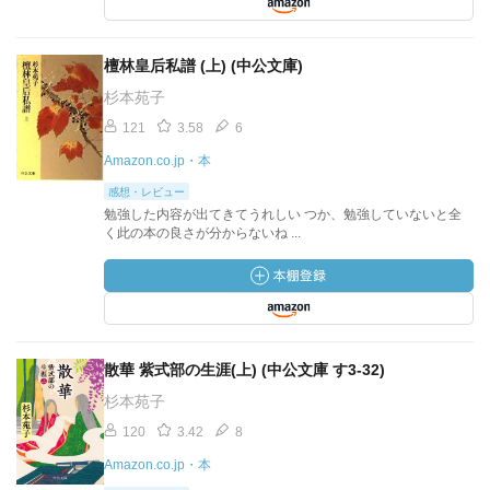
檀林皇后私譜 (上) (中公文庫)
杉本苑子
121
3.58
6
Amazon.co.jp・本
感想・レビュー
勉強した内容が出てきてうれしい つか、勉強していないと全
く此の本の良さが分からないね ...
散華 紫式部の生涯(上) (中公文庫 す3-32)
杉本苑子
120
3.42
8
Amazon.co.jp・本