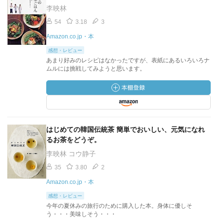
李映林
54
3.18
3
Amazon.co.jp・本
感想・レビュー
あまり好みのレシピはなかったですが、表紙にあるいろいろナ
ムルには挑戦してみようと思います。
はじめての韓国伝統茶 簡単でおいしい、元気になれ
るお茶をどうぞ。
李映林 コウ静子
35
3.80
2
Amazon.co.jp・本
感想・レビュー
今年の夏休みの旅行のために購入した本。身体に優しそ
う・・・美味しそう・・・