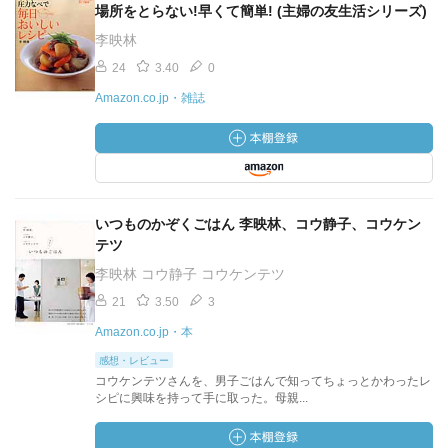
場所をとらない!早くて簡単! (主婦の友生活シリーズ)
李映林
24
3.40
0
Amazon.co.jp・雑誌
いつものかぞくごはん 李映林、コウ静子、コウケン
テツ
李映林 コウ静子 コウケンテツ
21
3.50
3
Amazon.co.jp・本
感想・レビュー
コウケンテツさんを、男子ごはんで知ってちょっとかわったレ
シピに興味を持って手に取った。母親...