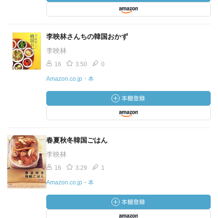
李映林さんちの韓国おかず
李映林
16
3.50
0
Amazon.co.jp・本
春夏秋冬韓国ごはん
李映林
16
3.29
1
Amazon.co.jp・本