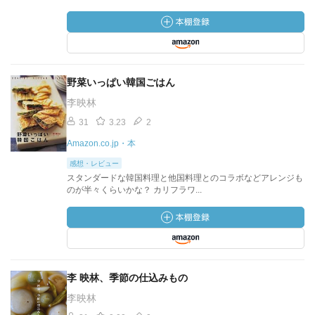
野菜いっぱい韓国ごはん
李映林
31
3.23
2
Amazon.co.jp・本
感想・レビュー
スタンダードな韓国料理と他国料理とのコラボなどアレンジも
のが半々くらいかな？ カリフラワ...
李 映林、季節の仕込みもの
李映林