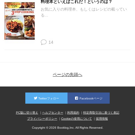
料理本といえばこれだ！というのは？
お気に入りの料理本、もしくはレシピの載ってい
る...
14
ページの先頭へ
Twitterフォロー
Facebookページ
PC版に切り替え
ヘルプセンター
利用規約
特定商取引法に基づく表記
プライバシーポリシー
Cookieの使用について
採用情報
Copyright © 2026 Booklog,Inc. All Rights Reserved.