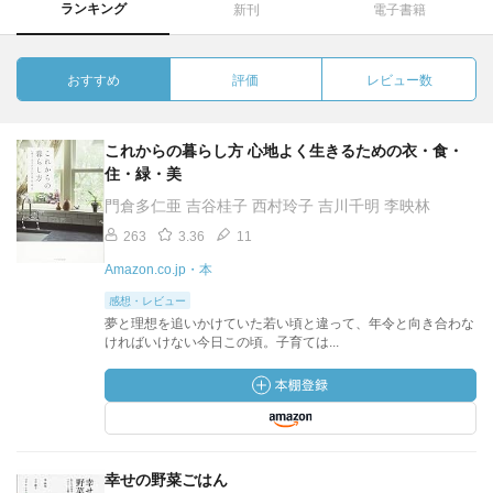
ランキング
新刊
電子書籍
おすすめ
評価
レビュー数
これからの暮らし方 心地よく生きるための衣・食・
住・緑・美
門倉多仁亜 吉谷桂子 西村玲子 吉川千明 李映林
263
3.36
11
Amazon.co.jp・本
感想・レビュー
夢と理想を追いかけていた若い頃と違って、年令と向き合わな
ければいけない今日この頃。子育ては...
幸せの野菜ごはん