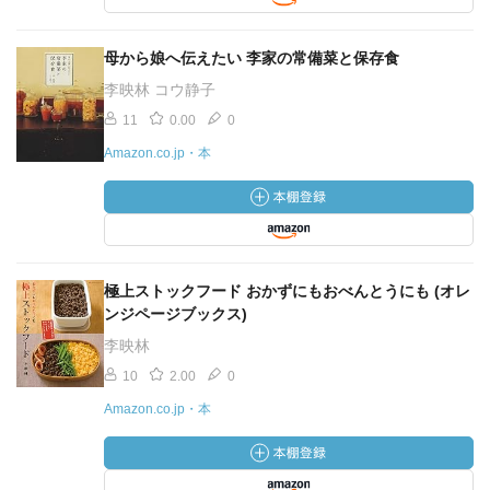
母から娘へ伝えたい 李家の常備菜と保存食
李映林 コウ静子
11
0.00
0
Amazon.co.jp・本
極上ストックフード おかずにもおべんとうにも (オレ
ンジページブックス)
李映林
10
2.00
0
Amazon.co.jp・本