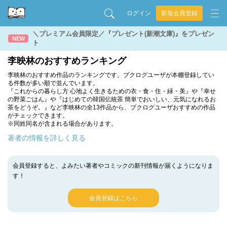
ログイン
新規会員登録
＼プレミアム会員限定／『プレゼント(新潮文庫)』をプレゼン
NEW
ト
李映林のおすすめランキング
李映林のおすすめ作品のランキングです。ブクログユーザが本棚登録してい
る件数が多い順で並んでいます。
『これからの暮らし方 心地よく生きるための衣・食・住・緑・美』や『幸せ
の野菜ごはん』や『はじめての韓国伝統茶 簡単でおいしい、元気になれるお
茶をどうぞ。』など李映林の全13作品から、ブクログユーザおすすめの作品
がチェックできます。
※同姓同名が含まれる場合があります。
著者の情報を詳しく見る
会員登録すると、よみたい著者やコミックの新刊情報が届くようになりま
す！
会員登録はこちら