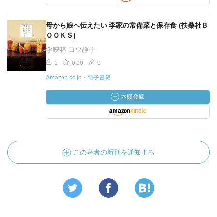
母から娘へ伝えたい 李家の常備菜と保存食 (扶桑社Ｂ
ＯＯＫＳ)
李映林 コウ静子
1
0.00
0
Amazon.co.jp・電子書籍
この著者の新刊を通知する