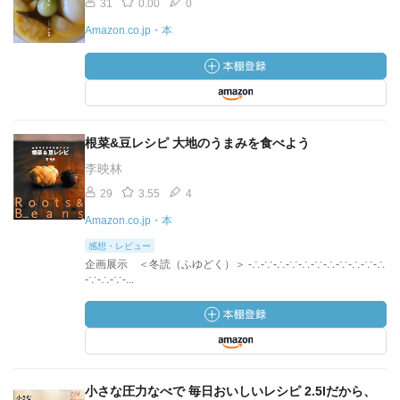
31
0.00
0
Amazon.co.jp・本
根菜&豆レシピ 大地のうまみを食べよう
李映林
29
3.55
4
Amazon.co.jp・本
感想・レビュー
企画展示 ＜冬読（ふゆどく）＞ -∴-∵-∴-∵-∴-∵-∴-∵-∴-∵-∴
-∵-∴-∵-...
小さな圧力なべで 毎日おいしいレシピ 2.5lだから、