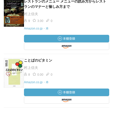
レストランのメニュー メニューの読み方からレスト
ランのマナーと愉しみ方まで
村上信夫
9
3.00
0
Amazon.co.jp・本
ことばのビタミン
村上信夫
8
0.00
0
Amazon.co.jp・本