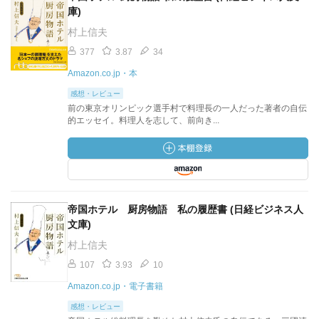
庫)
村上信夫
377
3.87
34
Amazon.co.jp・本
感想・レビュー
前の東京オリンピック選手村で料理長の一人だった著者の自伝
的エッセイ。料理人を志して、前向き...
帝国ホテル 厨房物語 私の履歴書 (日経ビジネス人
文庫)
村上信夫
107
3.93
10
Amazon.co.jp・電子書籍
感想・レビュー