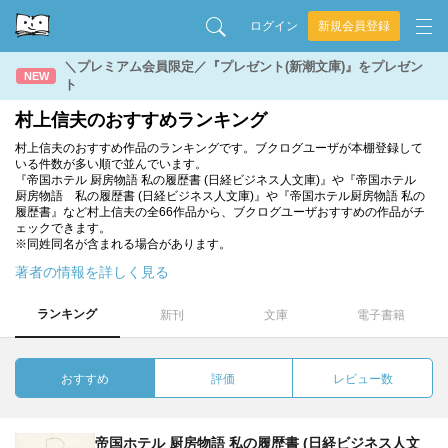
ログイン
新規会員登録
＼プレミアム会員限定／『プレゼント(新潮文庫)』をプレゼン
NEW
ト
村上信夫のおすすめランキング
村上信夫のおすすめ作品のランキングです。ブクログユーザが本棚登録して
いる件数が多い順で並んでいます。
『帝国ホテル 厨房物語 私の履歴書 (日経ビジネス人文庫)』や『帝国ホテル
厨房物語 私の履歴書 (日経ビジネス人文庫)』や『帝国ホテル厨房物語 私の
履歴書』など村上信夫の全66作品から、ブクログユーザおすすめの作品がチ
ェックできます。
※同姓同名が含まれる場合があります。
著者の情報を詳しく見る
ランキング
新刊
文庫
電子書籍
おすすめ
評価
レビュー数
帝国ホテル 厨房物語 私の履歴書 (日経ビジネス人文