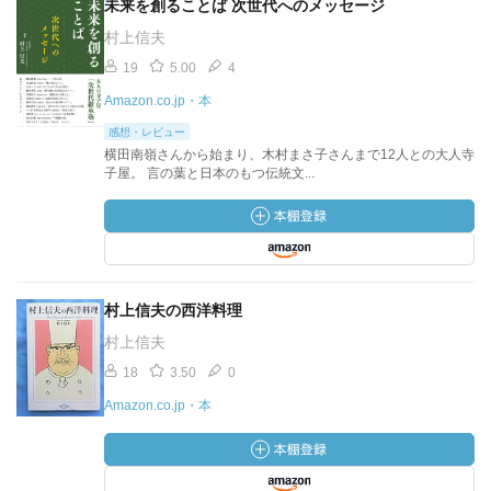
未来を創ることば 次世代へのメッセージ
村上信夫
19
5.00
4
Amazon.co.jp・本
感想・レビュー
横田南嶺さんから始まり、木村まさ子さんまで12人との大人寺
子屋。 言の葉と日本のもつ伝統文...
村上信夫の西洋料理
村上信夫
18
3.50
0
Amazon.co.jp・本