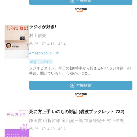
ラジオが好き!
村上信夫
26
4.11
4
Amazon.co.jp・本
感想・レビュー
ラジオビタミン。平日の朝8時半から始まるNHKラジオ第一の
番組。聞いていると、心穏やかに楽...
死に方上手 いのちの対話 (岩波ブックレット 732)
鎌田實 山折哲雄 嵐山光三郎 加藤登紀子 村上信夫
25
4.20
2