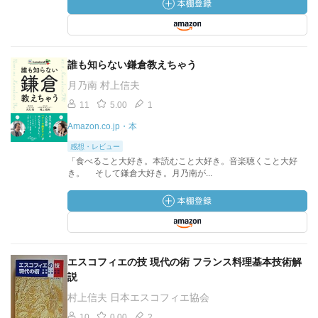
誰も知らない鎌倉教えちゃう
月乃南 村上信夫
11
5.00
1
Amazon.co.jp・本
感想・レビュー
「食べること大好き。本読むこと大好き。音楽聴くこと大好
き。 そして鎌倉大好き。月乃南が...
エスコフィエの技 現代の術 フランス料理基本技術解
説
村上信夫 日本エスコフィエ協会
10
0.00
2