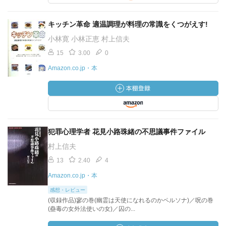
キッチン革命 適温調理が料理の常識をくつがえす!
小林寛 小林正恵 村上信夫
15
3.00
0
Amazon.co.jp・本
犯罪心理学者 花見小路珠緒の不思議事件ファイル
村上信夫
13
2.40
4
Amazon.co.jp・本
感想・レビュー
(収録作品)寥の巻(幽霊は天使になれるのかペルソナ)／呪の巻
(蠱毒の女外法使いの女)／囚の...