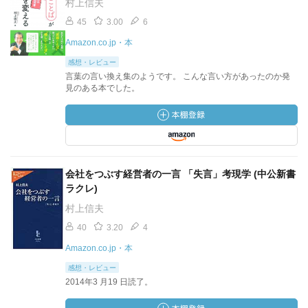
村上信夫
45
3.00
6
Amazon.co.jp・本
感想・レビュー
言葉の言い換え集のようです。 こんな言い方があったのか発
見のある本でした。
会社をつぶす経営者の一言 「失言」考現学 (中公新書
ラクレ)
村上信夫
40
3.20
4
Amazon.co.jp・本
感想・レビュー
2014年3 月19 日読了。