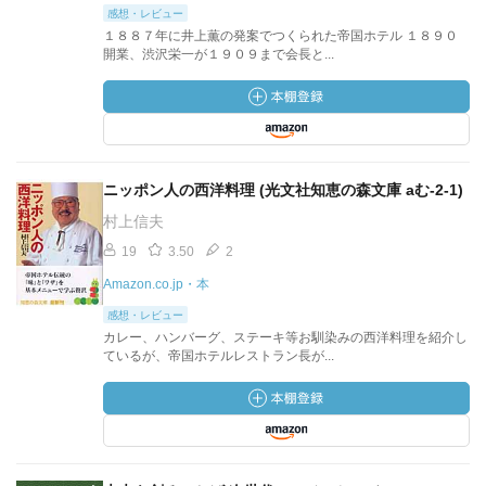
感想・レビュー
１８８７年に井上薫の発案でつくられた帝国ホテル １８９０
開業、渋沢栄一が１９０９まで会長と...
ニッポン人の西洋料理 (光文社知恵の森文庫 aむ-2-1)
村上信夫
19
3.50
2
Amazon.co.jp・本
感想・レビュー
カレー、ハンバーグ、ステーキ等お馴染みの西洋料理を紹介し
ているが、帝国ホテルレストラン長が...