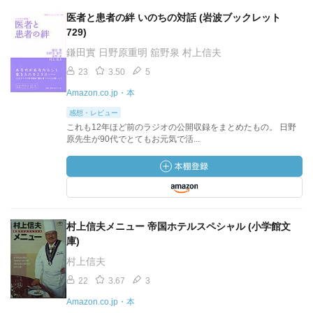
医者と患者の絆 いのちの対話 (岩波ブックレット
729)
鎌田實 日野原重明 舘野泉 村上信夫
23
3.50
5
Amazon.co.jp・本
感想・レビュー
これも12年ほど前のラジオの公開収録をまとめたもの。 日野
原先生が90代でとてもお元気で活...
村上信夫メニュー 帝国ホテルスペシャル (小学館文
庫)
村上信夫
22
3.67
3
Amazon.co.jp・本