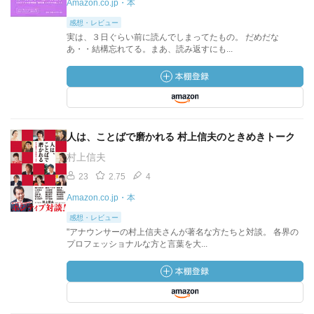
Amazon.co.jp・本
感想・レビュー
実は、３日ぐらい前に読んでしまってたもの。 だめだな
あ・・結構忘れてる。まあ、読み返すにも...
人は、ことばで磨かれる 村上信夫のときめきトーク
村上信夫
23
2.75
4
Amazon.co.jp・本
感想・レビュー
"アナウンサーの村上信夫さんが著名な方たちと対談。 各界の
プロフェッショナルな方と言葉を大...