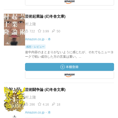
芸術起業論 (幻冬舎文庫)
村上隆
722
3.99
50
Amazon.co.jp・本
感想・レビュー
途中内容のまとまりがないように感じたが、それでもニューヨ
ークで戦い成功した方の言葉は重い。...
芸術闘争論 (幻冬舎文庫)
村上隆
286
4.16
18
Amazon.co.jp・本