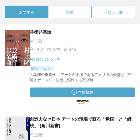
おすすめ
評価
レビュー数
芸術起業論
村上隆
1547
3.75
190
Amazon.co.jp・本
感想・レビュー
・論理の重要性 アートの本場であるアメリカの姿勢は〈謎
解きゲーム〉。快感に溺れてる富裕層...
創造力なき日本 アートの現場で蘇る「覚悟」と「継
続」 (角川新書)
村上隆