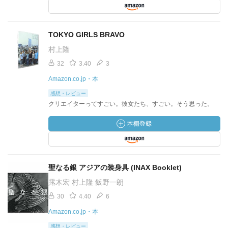
TOKYO GIRLS BRAVO
村上隆
32
3.40
3
Amazon.co.jp・本
感想・レビュー
クリエイターってすごい。彼女たち、すごい。そう思った。
聖なる銀 アジアの装身具 (INAX Booklet)
露木宏 村上隆 飯野一朗
30
4.40
6
Amazon.co.jp・本
感想・レビュー