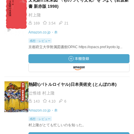
文化財の未来図 〈ものつくり文化〉をつなぐ (岩波新
書 新赤版 1998)
村上隆
169
3.54
21
Amazon.co.jp・本
感想・レビュー
京都府立大学附属図書館OPAC https://opacs.pref.kyoto.lg...
熱闘!(バトルロイヤル)日本美術史 (とんぼの本)
辻惟雄 村上隆
143
4.10
6
Amazon.co.jp・本
感想・レビュー
村上隆がとても忙しいのを知った。