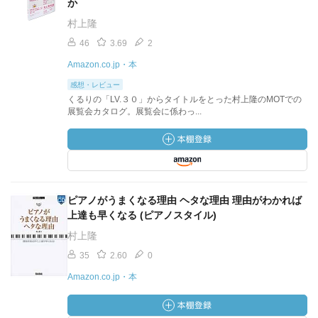
か
村上隆
46
3.69
2
Amazon.co.jp・本
感想・レビュー
くるりの「LV.３０」からタイトルをとった村上隆のMOTでの
展覧会カタログ。展覧会に係わっ...
ピアノがうまくなる理由 ヘタな理由 理由がわかれば
上達も早くなる (ピアノスタイル)
村上隆
35
2.60
0
Amazon.co.jp・本