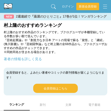
ログイン
新規会員登録
2週連続で『薬屋のひとりごと』17巻が1位！マンガランキング
NEW
村上隆のおすすめランキング
村上隆のおすすめ作品のランキングです。ブクログユーザが本棚登録してい
る件数が多い順で並んでいます。
『芸術起業論』や『創造力なき日本 アートの現場で蘇る「覚悟」と「継続」
(角川新書)』や『芸術闘争論』など村上隆の全68作品から、ブクログユーザお
すすめの作品がチェックできます。
※同姓同名が含まれる場合があります。
著者の情報を詳しく見る
会員登録すると、よみたい著者やコミックの新刊情報が届くようになりま
す！
会員登録はこちら
ランキング
新刊
文庫
電子書籍