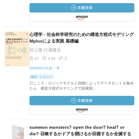
心理学・社会科学研究のための構造方程式モデリング
Mplusによる実践 基礎編
村上隆 行廣隆次
47
4.00
3
Amazon.co.jp・本
感想・レビュー
◎こころ：ロジックモデルと指標によってデータセットを集め
たら、構造方程式モデリングで因果関...
summon monsters? open the door? heal? or
die? 召喚するかドアを開けるか回復するか全滅する