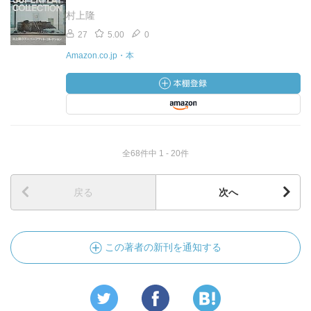
村上隆
27
5.00
0
Amazon.co.jp・本
全68件中 1 - 20件
戻る
次へ
この著者の新刊を通知する