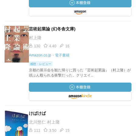
芸術起業論 (幻冬舎文庫)
村上隆
130
4.40
16
Amazon.co.jp・電子書籍
感想・レビュー
京都の展示会を観た帰りに買った『芸術起業論』（村上隆）が
頭ぶん殴られる衝撃だった。クリエイ...
けばけば
北川悠仁 村上隆
111
3.50
15