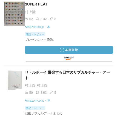
SUPER FLAT
村上隆
62
3.32
8
Amazon.co.jp・本
感想・レビュー
プレゼンのネ申降臨。
リトルボーイ 爆発する日本のサブカルチャー・アー
ト
村上隆 村上隆
50
3.63
5
Amazon.co.jp・本
感想・レビュー
戦後サブカルアートまとめ