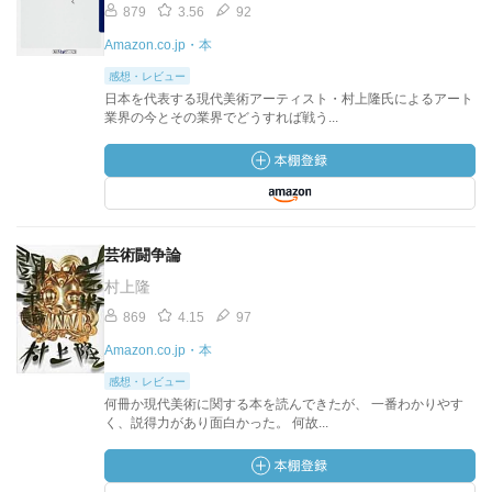
879
3.56
92
Amazon.co.jp・本
感想・レビュー
日本を代表する現代美術アーティスト・村上隆氏によるアート
業界の今とその業界でどうすれば戦う...
芸術闘争論
村上隆
869
4.15
97
Amazon.co.jp・本
感想・レビュー
何冊か現代美術に関する本を読んできたが、 一番わかりやす
く、説得力があり面白かった。 何故...