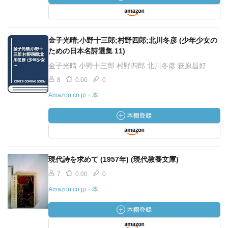
金子光晴;小野十三郎;村野四郎;北川冬彦 (少年少女の
ための日本名詩選集 11)
金子光晴 小野十三郎 村野四郎 北川冬彦 萩原昌好
8
0.00
0
Amazon.co.jp・本
現代詩を求めて (1957年) (現代教養文庫)
7
0.00
0
Amazon.co.jp・本