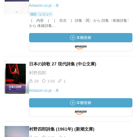
Amazon.co.jp・本
感想・レビュー
［ 内容 ］ ［ 目次 ］ 詩集〈罠〉から 詩集〈体操詩集〉
から 体操詩集...
日本の詩歌 27 現代詩集 (中公文庫)
村野四郎
29
3.50
1
Amazon.co.jp・本
村野四郎詩集 (1961年) (新潮文庫)