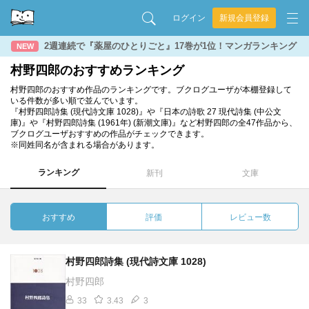
ログイン
新規会員登録
2週連続で『薬屋のひとりごと』17巻が1位！マンガランキング
NEW
村野四郎のおすすめランキング
村野四郎のおすすめ作品のランキングです。ブクログユーザが本棚登録して
いる件数が多い順で並んでいます。
『村野四郎詩集 (現代詩文庫 1028)』や『日本の詩歌 27 現代詩集 (中公文
庫)』や『村野四郎詩集 (1961年) (新潮文庫)』など村野四郎の全47作品から、
ブクログユーザおすすめの作品がチェックできます。
※同姓同名が含まれる場合があります。
ランキング
新刊
文庫
おすすめ
評価
レビュー数
村野四郎詩集 (現代詩文庫 1028)
村野四郎
33
3.43
3