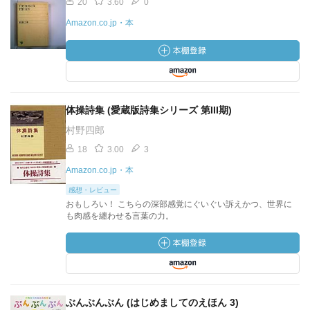
20
3.60
0
Amazon.co.jp・本
体操詩集 (愛蔵版詩集シリーズ 第III期)
村野四郎
18
3.00
3
Amazon.co.jp・本
感想・レビュー
おもしろい！ こちらの深部感覚にぐいぐい訴えかつ、世界に
も肉感を纏わせる言葉の力。
ぶんぶんぶん (はじめましてのえほん 3)