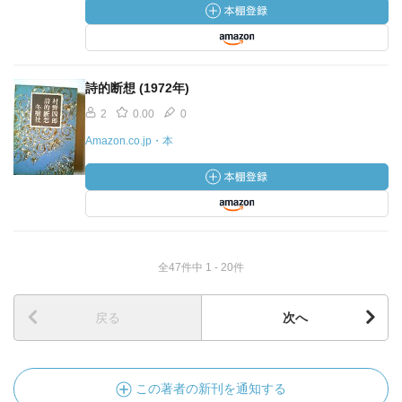
詩的断想 (1972年)
2
0.00
0
Amazon.co.jp・本
全47件中 1 - 20件
戻る
次へ
この著者の新刊を通知する