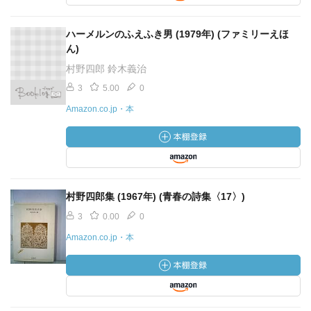
ハーメルンのふえふき男 (1979年) (ファミリーえほ
ん)
村野四郎 鈴木義治
3
5.00
0
Amazon.co.jp・本
村野四郎集 (1967年) (青春の詩集〈17〉)
3
0.00
0
Amazon.co.jp・本