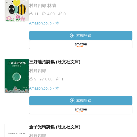
村野四郎 林蘭
11
4.00
0
Amazon.co.jp・本
三好達治詩集 (旺文社文庫)
村野四郎
9
0.00
1
Amazon.co.jp・本
金子光晴詩集 (旺文社文庫)
村野四郎