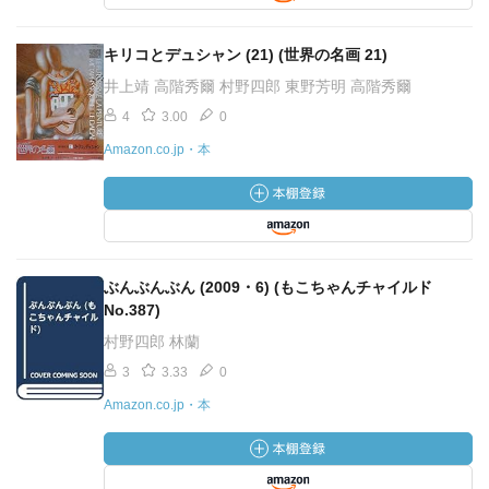
キリコとデュシャン (21) (世界の名画 21)
井上靖 高階秀爾 村野四郎 東野芳明 高階秀爾
4
3.00
0
Amazon.co.jp・本
ぶんぶんぶん (2009・6) (もこちゃんチャイルド
No.387)
村野四郎 林蘭
3
3.33
0
Amazon.co.jp・本