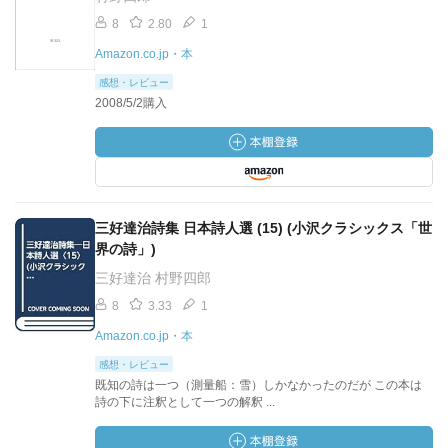
8
2.80
1
Amazon.co.jp・本
感想・レビュー
2008/5/2購入
三好達治詩集 日本詩人選 (15) (小沢クラシックス「世
界の詩」)
三好達治 村野四郎
8
3.33
1
Amazon.co.jp・本
感想・レビュー
既知の詩は一つ（測量船：雪）しかなかったのだが この本は
詩の下に注釈として一つの解釈 ...