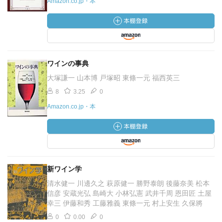
Amazon.co.jp・本
ワインの事典
大塚謙一 山本博 戸塚昭 東條一元 福西英三
8
3.25
0
Amazon.co.jp・本
新ワイン学
清水健一 川邊久之 萩原健一 勝野泰朗 後藤奈美 松本
信彦 安蔵光弘 島崎大 小林弘憲 武井千周 恩田匠 土屋
幸三 伊藤和秀 工藤雅義 東條一元 村上安生 久保將
0
0.00
0