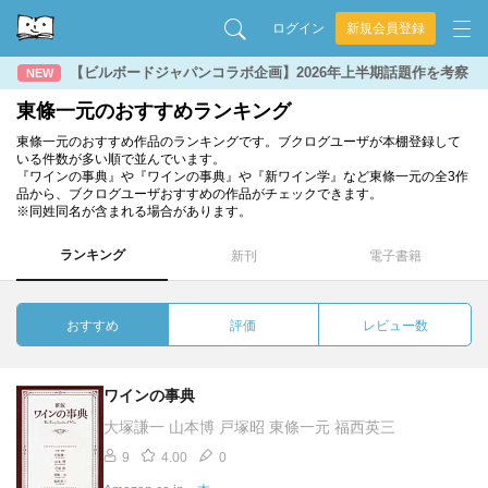
ログイン
新規会員登録
【ビルボードジャパンコラボ企画】2026年上半期話題作を考察
NEW
東條一元のおすすめランキング
東條一元のおすすめ作品のランキングです。ブクログユーザが本棚登録して
いる件数が多い順で並んでいます。
『ワインの事典』や『ワインの事典』や『新ワイン学』など東條一元の全3作
品から、ブクログユーザおすすめの作品がチェックできます。
※同姓同名が含まれる場合があります。
ランキング
新刊
電子書籍
おすすめ
評価
レビュー数
ワインの事典
大塚謙一 山本博 戸塚昭 東條一元 福西英三
9
4.00
0