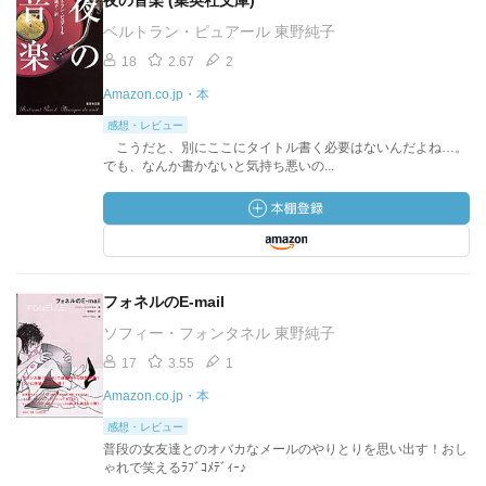
夜の音楽 (集英社文庫)
ベルトラン・ピュアール 東野純子
18
2.67
2
Amazon.co.jp・本
感想・レビュー
こうだと、別にここにタイトル書く必要はないんだよね…。
でも、なんか書かないと気持ち悪いの...
フォネルのE-mail
ソフィー・フォンタネル 東野純子
17
3.55
1
Amazon.co.jp・本
感想・レビュー
普段の女友達とのオバカなメールのやりとりを思い出す！おし
ゃれで笑えるﾗﾌﾞｺﾒﾃﾞｨｰ♪