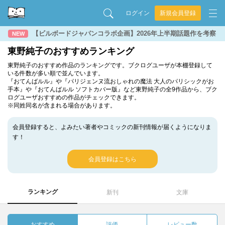
ログイン
新規会員登録
【ビルボードジャパンコラボ企画】2026年上半期話題作を考察
NEW
東野純子のおすすめランキング
東野純子のおすすめ作品のランキングです。ブクログユーザが本棚登録して
いる件数が多い順で並んでいます。
『おてんばルル』や『パリジェンヌ流おしゃれの魔法 大人のパリシックがお
手本』や『おてんばルル ソフトカバー版』など東野純子の全9作品から、ブク
ログユーザおすすめの作品がチェックできます。
※同姓同名が含まれる場合があります。
会員登録すると、よみたい著者やコミックの新刊情報が届くようになりま
す！
会員登録はこちら
ランキング
新刊
文庫
おすすめ
評価
レビュー数