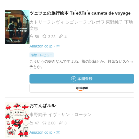
ツェツェの旅行絵本 Ts ́e&Ts ́e carnets de voyage
カトリーヌレヴィ シゴレーヌプレボワ 東野純子 下地
文恵
58
3.23
4
Amazon.co.jp・本
感想・レビュー
こういうの好きなんですよね。旅の記録とか。何気ないスケッ
チとか。
おてんばルル
東野純子 イヴ・サン・ローラン
47
2.00
3
Amazon.co.jp・本