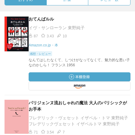
おてんばルル
イヴ・サンローラン 東野純子
87
3.43
10
Amazon.co.jp・本
感想・レビュー
なんてはしたなくて、しつけがなってなくて、魅力的な悪い子
なのかしら！ フランス 1956
パリジェンヌ流おしゃれの魔法 大人のパリシックが
お手本
フレデリック・ヴェセット イザベル・トマ 東野純子
フレデリックヴェセット イザベルトマ 東野純子
71
3.54
7