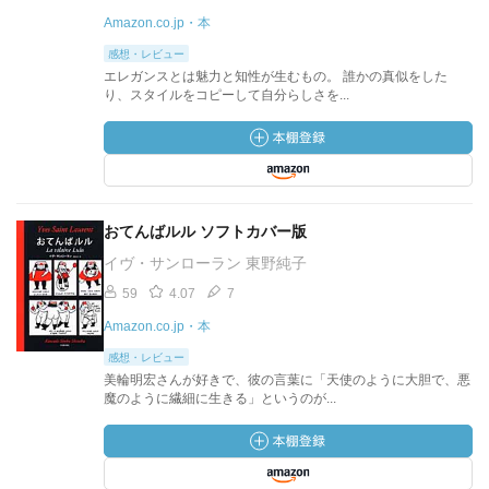
Amazon.co.jp・本
感想・レビュー
エレガンスとは魅力と知性が生むもの。 誰かの真似をした
り、スタイルをコピーして自分らしさを...
おてんばルル ソフトカバー版
イヴ・サンローラン 東野純子
59
4.07
7
Amazon.co.jp・本
感想・レビュー
美輪明宏さんが好きで、彼の言葉に「天使のように大胆で、悪
魔のように繊細に生きる」というのが...