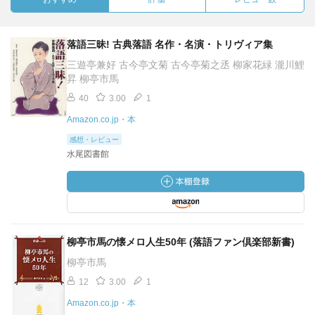
落語三昧! 古典落語 名作・名演・トリヴィア集
三遊亭兼好 古今亭文菊 古今亭菊之丞 柳家花緑 瀧川鯉
昇 柳亭市馬
40
3.00
1
Amazon.co.jp・本
感想・レビュー
水尾図書館
柳亭市馬の懐メロ人生50年 (落語ファン倶楽部新書)
柳亭市馬
12
3.00
1
Amazon.co.jp・本