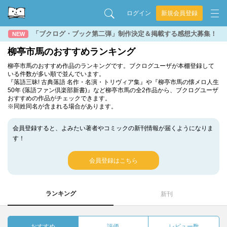
ログイン
新規会員登録
「ブクログ・ブック第二弾」制作決定＆掲載する感想大募集！
NEW
柳亭市馬のおすすめランキング
柳亭市馬のおすすめ作品のランキングです。ブクログユーザが本棚登録して
いる件数が多い順で並んでいます。
『落語三昧! 古典落語 名作・名演・トリヴィア集』や『柳亭市馬の懐メロ人生
50年 (落語ファン倶楽部新書)』など柳亭市馬の全2作品から、ブクログユーザ
おすすめの作品がチェックできます。
※同姓同名が含まれる場合があります。
会員登録すると、よみたい著者やコミックの新刊情報が届くようになりま
す！
会員登録はこちら
ランキング
新刊
おすすめ
評価
レビュー数