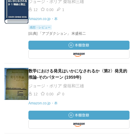
ジョージ・ポリア 柴垣和三雄
12
0.00
1
Amazon.co.jp・本
感想・レビュー
[出典] 「アブダクション」 米盛裕二
数学における発見はいかになされるか〈第2〉発見的
推論-そのパターン (1959年)
ジョージ・ポリア 柴垣和三雄
12
0.00
0
Amazon.co.jp・本