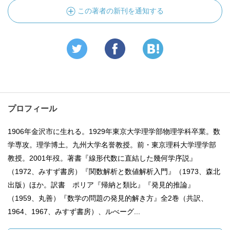
この著者の新刊を通知する
プロフィール
1906年金沢市に生れる。1929年東京大学理学部物理学科卒業。数
学専攻。理学博土。九州大学名誉教授。前・東京理科大学理学部
教授。2001年歿。著書『線形代数に直結した幾何学序説』
（1972、みすず書房）『関数解析と数値解析入門』（1973、森北
出版）ほか。訳書 ポリア『帰納と類比』『発見的推論』
（1959、丸善）『数学の問題の発見的解き方』全2巻（共訳、
1964、1967、みすず書房）、ルべーグ...