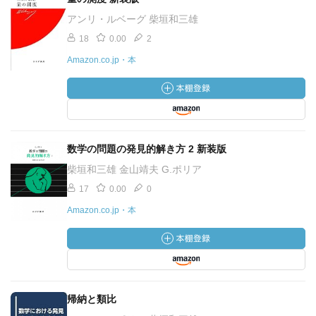
アンリ・ルベーグ 柴垣和三雄
18
0.00
2
Amazon.co.jp・本
数学の問題の発見的解き方 2 新装版
柴垣和三雄 金山靖夫 G.ポリア
17
0.00
0
Amazon.co.jp・本
帰納と類比