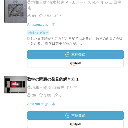
柴垣和三雄 清水邦夫 P・J.デービス R.ヘルシュ 田中
裕
89
3.53
5
Amazon.co.jp・本
感想・レビュー
訳した日本語がところどころ変ではあるが、数学の面白さがよ
く分かる。 数学は苦手だったが、...
数学の問題の発見的解き方 1
柴垣和三雄 金山靖夫 ポリア
36
3.00
0
Amazon.co.jp・本