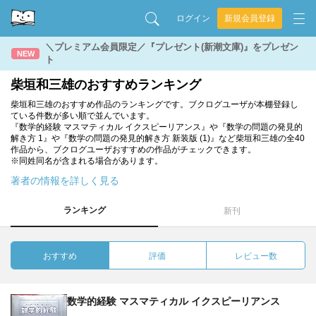
ログイン
新規会員登録
＼プレミアム会員限定／『プレゼント(新潮文庫)』をプレゼン
NEW
ト
柴垣和三雄のおすすめランキング
柴垣和三雄のおすすめ作品のランキングです。ブクログユーザが本棚登録し
ている件数が多い順で並んでいます。
『数学的経験 マスマティカル イクスピーリアンス』や『数学の問題の発見的
解き方 1』や『数学の問題の発見的解き方 新装版 (1)』など柴垣和三雄の全40
作品から、ブクログユーザおすすめの作品がチェックできます。
※同姓同名が含まれる場合があります。
著者の情報を詳しく見る
ランキング
新刊
おすすめ
評価
レビュー数
数学的経験 マスマティカル イクスピーリアンス