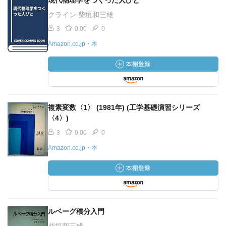
現代物理学をつくった人びと
クライン 柴垣和三雄
3
0.00
0
Amazon.co.jp・本
複素変数〈1〉 (1981年) (工学基礎演習シリーズ
〈4〉)
3
0.00
0
Amazon.co.jp・本
ルベーグ積分入門