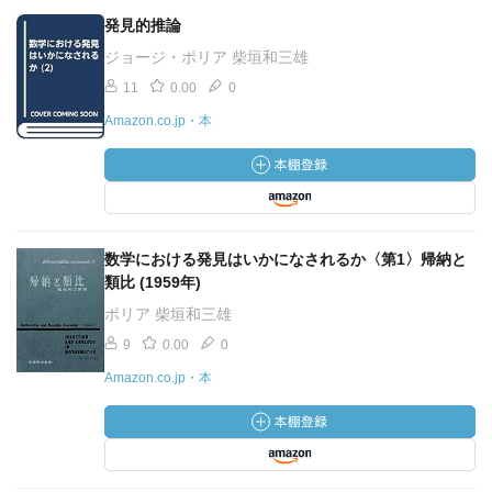
発見的推論
ジョージ・ポリア 柴垣和三雄
11
0.00
0
Amazon.co.jp・本
数学における発見はいかになされるか〈第1〉帰納と
類比 (1959年)
ポリア 柴垣和三雄
9
0.00
0
Amazon.co.jp・本