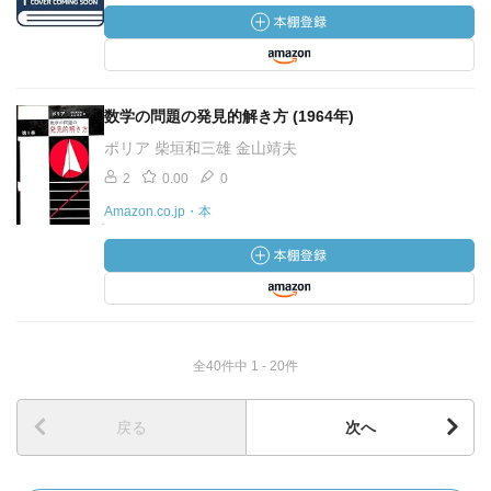
数学の問題の発見的解き方 (1964年)
ポリア 柴垣和三雄 金山靖夫
2
0.00
0
Amazon.co.jp・本
全40件中 1 - 20件
戻る
次へ