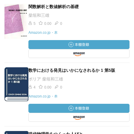
関数解析と数値解析の基礎
柴垣和三雄
5
0.00
0
Amazon.co.jp・本
数学における発見はいかになされるか 1 第5版
ポリア 柴垣和三雄
4
0.00
0
Amazon.co.jp・本