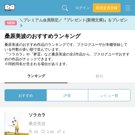
ログイン
新規会員登録
＼プレミアム会員限定／『プレゼント(新潮文庫)』をプレゼン
NEW
ト
桑原美波のおすすめランキング
桑原美波のおすすめ作品のランキングです。ブクログユーザが本棚登録して
いる件数が多い順で並んでいます。
『ソラカラ』や『夢霊』など桑原美波の全2作品から、ブクログユーザおすす
めの作品がチェックできます。
※同姓同名が含まれる場合があります。
ランキング
新刊
おすすめ
評価
レビュー数
ソラカラ
桑原美波
28
3.46
4