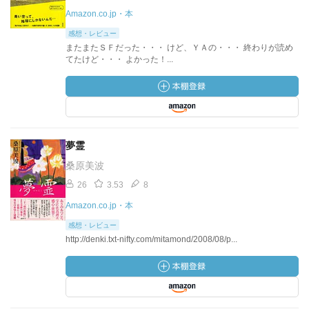
Amazon.co.jp・本
感想・レビュー
またまたＳＦだった・・・ けど、ＹＡの・・・ 終わりが読め
てたけど・・・ よかった！...
夢霊
桑原美波
26
3.53
8
Amazon.co.jp・本
感想・レビュー
http://denki.txt-nifty.com/mitamond/2008/08/p...