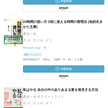
24時間の使い方 2倍に使える時間の管理法 (知的生き
かた文庫)
桑名一央
39
3.18
2
Amazon.co.jp・本
感想・レビュー
4837900127 245ｐ 1989・9・10 １５刷
私はやる 自分の中のありあまる富を発見する方法
桑名一央 B.スイートランド
37
4.50
0