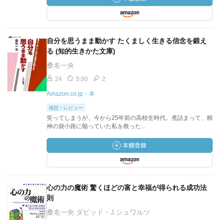
自分を思うまま動かす たくましく生きる信念を鍛え
る (知的生きかた文庫)
桑名一央
24
5.00
2
Amazon.co.jp・本
感想・レビュー
笑ってしまうが、今から25年前の高校生時代。煮詰まって、精
神の袋小路に陥っていた私を救った...
心の力の魔術 驚くほどの富と幸福が得られる成功法
則
桑名一央 ダビッド・J.シュワルツ