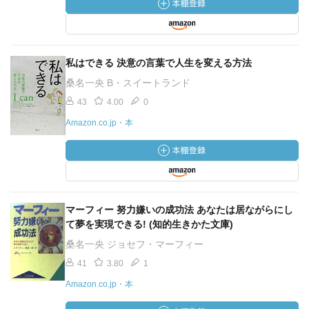
私はできる 決意の言葉で人生を変える方法
桑名一央 B・スイートランド
43
4.00
0
Amazon.co.jp・本
マーフィー 努力嫌いの成功法 あなたは居ながらにし
て夢を実現できる! (知的生きかた文庫)
桑名一央 ジョセフ・マーフィー
41
3.80
1
Amazon.co.jp・本