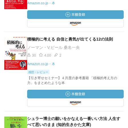
Amazon.co.jp・本
積極的に考える 自信と勇気が出てくる12の法則
ノーマン・V.ピール 桑名一央
30
4.00
2
Amazon.co.jp・本
感想・レビュー
【引き寄せセミナー】４月度の参考書籍 「積極的考え方の
力」をまとめたような本
シュラー博士の願いをかなえる一番いい方法 人生す
べて思いのまま (知的生きかた文庫)