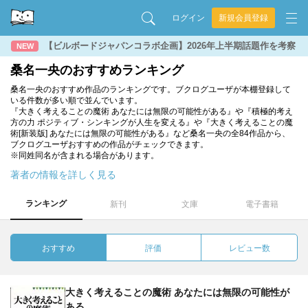
ログイン
新規会員登録
【ビルボードジャパンコラボ企画】2026年上半期話題作を考察
NEW
桑名一央のおすすめランキング
桑名一央のおすすめ作品のランキングです。ブクログユーザが本棚登録して
いる件数が多い順で並んでいます。
『大きく考えることの魔術 あなたには無限の可能性がある』や『積極的考え
方の力 ポジティブ・シンキングが人生を変える』や『大きく考えることの魔
術[新装版] あなたには無限の可能性がある』など桑名一央の全84作品から、
ブクログユーザおすすめの作品がチェックできます。
※同姓同名が含まれる場合があります。
著者の情報を詳しく見る
ランキング
新刊
文庫
電子書籍
おすすめ
評価
レビュー数
大きく考えることの魔術 あなたには無限の可能性が
ある