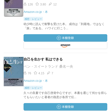
126
3.80
12
Amazon.co.jp・本
感想・レビュー
幼少時に読んで衝撃を受けた本。 成功は「到着地」ではなく
「旅」である。 ハワイに行こう...
自己を生かす 私はできる
ベン・スイートランド 桑名一央
76
4.15
7
Amazon.co.jp・本
感想・レビュー
久々の良書です自己啓発中心ですが、本書を通じて何かを得ら
てもらいたいと著者の熱意が各所で伝...