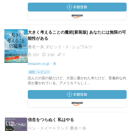
大きく考えることの魔術[新装版] あなたには無限の可
能性がある
桑名一央 ダビッド・J・シュワルツ
157
3.50
7
Amazon.co.jp・本
感想・レビュー
読んだの昔の版だけど、大昔に書かれた本だけど、普遍的な内
容が書かれている。アメリカ？らしく...
信念をつらぬく 私はやる
ベン・スイートランド 桑名一央