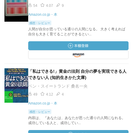
54
4.07
9
Amazon.co.jp・本
感想・レビュー
人間が自分が思っている通りの人間になる。 大きく考えれば
自分も大きく育てることができるとい...
「私はできる!」黄金の法則 自分の夢を実現できる人
できない人 (知的生きかた文庫)
ベン・スイートランド 桑名一央
49
4.12
4
Amazon.co.jp・本
感想・レビュー
内容は、 『あなたは、あなたが思った通りの人間になれる。
成功している人と、成功してい...