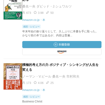
桑名一央 ダビッド・J.シュワルツ
673
3.98
50
Amazon.co.jp・本
感想・レビュー
年末年始の振り返りとして、久しぶりに本書を手に取った。
かなり前の本ではあるが、内容は普遍...
積極的考え方の力 ポジティブ・シンキングが人生を
変える
ノーマン・V.ピール 桑名一央 市村和夫
173
4.06
25
Amazon.co.jp・本
感想・レビュー
Business Christ