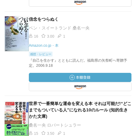
信念をつらぬく
ベン・スイートランド 桑名一央
16
3.00
1
Amazon.co.jp・本
感想・レビュー
『自己を生かす』とともに読んだ。福島県の矢祭町へ寄贈予
定。2006.9.18
世界で一番簡単な運命を変える本 それは可能だ!“どこ
までもついている人”になれる10のルール (知的生き
かた文庫)
桑名一央 ロバートシュラー
15
3.50
1