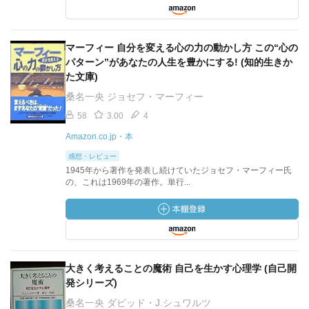
マーフィー 自分を変える心の力の動かし方 この“心の
パターン”があなたの人生を豊かにする! (知的生きか
た文庫)
桑名一央 ジョセフ・マーフィー
58
3.00
4
Amazon.co.jp・本
感想・レビュー
1945年から著作を発表し続けていたジョセフ・マーフィー氏
の、これは1969年の著作。単行...
大きく考えることの魔術 自己を生かす心理学 (自己開
発シリーズ)
桑名一央 ダビッド・J.シュワルツ