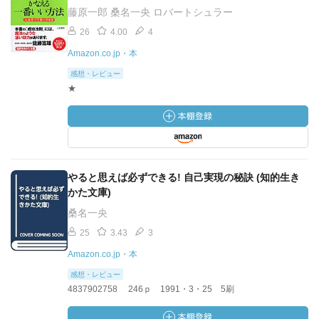
藤原一郎 桑名一央 ロバートシュラー
26
4.00
4
Amazon.co.jp・本
感想・レビュー
★
やると思えば必ずできる! 自己実現の秘訣 (知的生き
かた文庫)
桑名一央
25
3.43
3
Amazon.co.jp・本
感想・レビュー
4837902758 246ｐ 1991・3・25 5刷