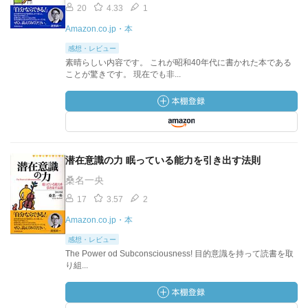
20
4.33
1
Amazon.co.jp・本
感想・レビュー
素晴らしい内容です。 これが昭和40年代に書かれた本である
ことが驚きです。 現在でも非...
潜在意識の力 眠っている能力を引き出す法則
桑名一央
17
3.57
2
Amazon.co.jp・本
感想・レビュー
The Power od Subconsciousness! 目的意識を持って読書を取
り組...