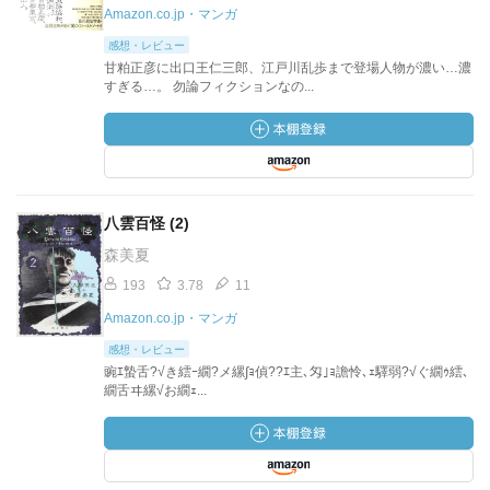
Amazon.co.jp・マンガ
感想・レビュー
甘粕正彦に出口王仁三郎、江戸川乱歩まで登場人物が濃い…濃
すぎる…。 勿論フィクションなの...
八雲百怪 (2)
森美夏
193
3.78
11
Amazon.co.jp・マンガ
感想・レビュー
豌ｴ蟄舌?√き繧ｰ繝?メ縲∫ｮ偵??ｴ主､匁｣ｮ譫怜､ｪ驛弱?√ぐ繝ｩ繧､
繝舌ヰ縲√お繝ｪ...