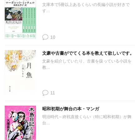
文庫本で5冊以上あるくらいの長編小説が好きで
す...
10
文豪や古書がでてくる本を教えて欲しいです。
文豪を紹介していたり、古書を扱っている小説を
教...
11
昭和初期が舞台の本・マンガ
明治時代～終戦直後くらい（特に昭和初期）が舞
台...