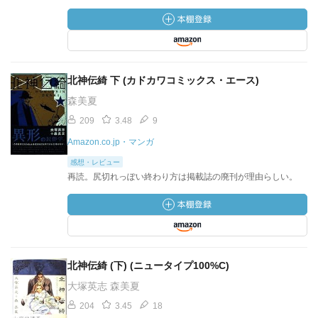
北神伝綺 下 (カドカワコミックス・エース)
森美夏
209
3.48
9
Amazon.co.jp・マンガ
感想・レビュー
再読。尻切れっぽい終わり方は掲載誌の廃刊が理由らしい。
北神伝綺 (下) (ニュータイプ100%C)
大塚英志 森美夏
204
3.45
18