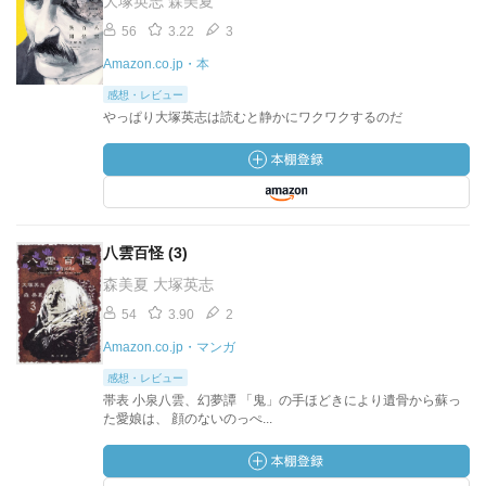
大塚英志 森美夏
56
3.22
3
Amazon.co.jp・本
感想・レビュー
やっぱり大塚英志は読むと静かにワクワクするのだ
八雲百怪 (3)
森美夏 大塚英志
54
3.90
2
Amazon.co.jp・マンガ
感想・レビュー
帯表 小泉八雲、幻夢譚 「鬼」の手ほどきにより遺骨から蘇っ
た愛娘は、 顔のないのっぺ...