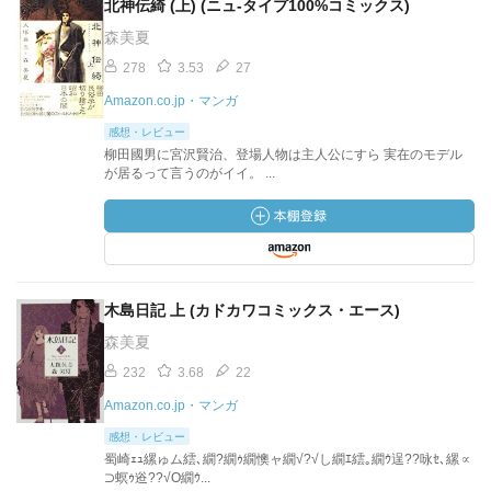
北神伝綺 (上) (ニュ-タイプ100%コミックス)
森美夏
278
3.53
27
Amazon.co.jp・マンガ
感想・レビュー
柳田國男に宮沢賢治、登場人物は主人公にすら 実在のモデル
が居るって言うのがイイ。 ...
木島日記 上 (カドカワコミックス・エース)
森美夏
232
3.68
22
Amazon.co.jp・マンガ
感想・レビュー
蜀崎ｪｭ縲ゅム繧､繝?繝ｩ繝懊ャ繝√?√し繝ｴ繧｡繝ｳ逞??咏ｾ､縲∝
⊃螟ｩ逧??√Ο繝ｳ...