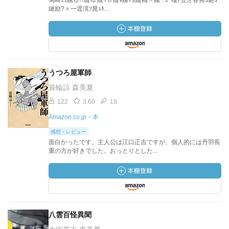
蜀崎ｪｭ縲ゅ∩縺ゅ′縺?ｂ縺ｮ縲√§縺輔＞縲∵ｴ･螻ｱ荳牙香莠ｺ谿ｺ
縺励?∝━逕滉ｿ晁ｭｷ...
うつろ屋軍師
簑輪諒 森美夏
122
3.60
18
Amazon.co.jp・本
感想・レビュー
面白かったです。主人公は江口正吉ですが、個人的には丹羽長
重の方が好きでした。おっとりとした...
八雲百怪異聞