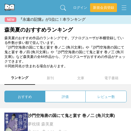
ログイン
新規会員登録
『永遠の記憶』が1位に！本ランキング
NEW
森美夏のおすすめランキング
森美夏のおすすめ作品のランキングです。ブクログユーザが本棚登録してい
る件数が多い順で並んでいます。
『沙門空海唐の国にて鬼と宴す 巻ノ二 (角川文庫)』や『沙門空海唐の国にて
鬼と宴す 巻ノ四 (角川文庫)』や『沙門空海唐の国にて鬼と宴す 巻ノ三 (角川
文庫)』など森美夏の全44作品から、ブクログユーザおすすめの作品がチェッ
クできます。
※同姓同名が含まれる場合があります。
ランキング
新刊
文庫
電子書籍
おすすめ
評価
レビュー数
沙門空海唐の国にて鬼と宴す 巻ノ二 (角川文庫)
夢枕獏 森美夏