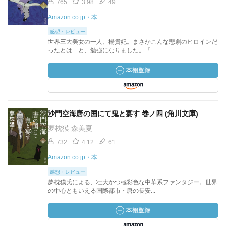
765
3.98
49
Amazon.co.jp・本
感想・レビュー
世界三大美女の一人、楊貴妃。まさかこんな悲劇のヒロインだ
ったとは…と、勉強になりました。『...
沙門空海唐の国にて鬼と宴す 巻ノ四 (角川文庫)
夢枕獏 森美夏
732
4.12
61
Amazon.co.jp・本
感想・レビュー
夢枕獏氏による、壮大かつ極彩色な中華系ファンタジー。世界
の中心ともいえる国際都市・唐の長安...