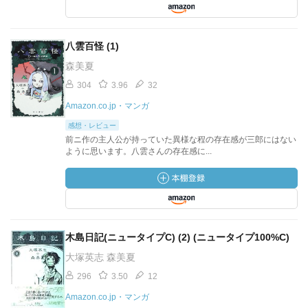
八雲百怪 (1)
森美夏
304
3.96
32
Amazon.co.jp・マンガ
感想・レビュー
前ニ作の主人公が持っていた異様な程の存在感が三郎にはない
ように思います。八雲さんの存在感に...
木島日記(ニュータイプC) (2) (ニュータイプ100%C)
大塚英志 森美夏
296
3.50
12
Amazon.co.jp・マンガ