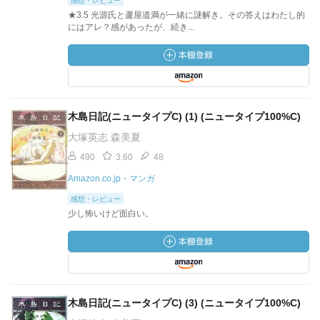
感想・レビュー
★3.5 光源氏と蘆屋道満が一緒に謎解き。その答えはわたし的
にはアレ？感があったが、続き...
木島日記(ニュータイプC) (1) (ニュータイプ100%C)
大塚英志 森美夏
490
3.60
48
Amazon.co.jp・マンガ
感想・レビュー
少し怖いけど面白い。
木島日記(ニュータイプC) (3) (ニュータイプ100%C)