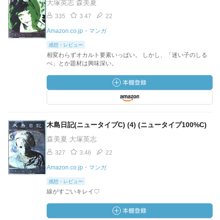
大塚英志 森美夏
335
3.47
22
Amazon.co.jp・マンガ
感想・レビュー
相変わらずオカルト要素いっぱい。 しかし、「迷い子のしる
べ」とか題材は興味深い。
木島日記(ニュータイプC) (4) (ニュータイプ100%C)
森美夏 大塚英志
327
3.46
22
Amazon.co.jp・マンガ
感想・レビュー
線がすごいキレイ♡