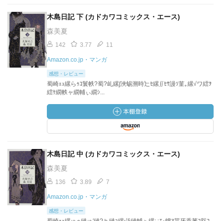
木島日記 下 (カドカワコミックス・エース)
森美夏
142
3.77
11
Amazon.co.jp・マンガ
感想・レビュー
蜀崎ｪｭ縲らｩｺ鬟帙?蜀?乢縲∫浹蜴溯時辷ｾ縲∬ｾｻ謾ｿ菫｡縲√ワ繧ｦ
繧ｹ繝帙ャ繝輔ぃ繝ｼ...
木島日記 中 (カドカワコミックス・エース)
森美夏
136
3.89
7
Amazon.co.jp・マンガ
感想・レビュー