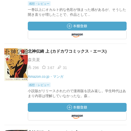
感想・レビュー
一巻以上にオカルト的な色彩が強まった感があるが、そうした
開き直りが増したことで、作品として...
北神伝綺 上 (カドカワコミックス・エース)
森美夏
296
3.67
31
Amazon.co.jp・マンガ
感想・レビュー
小説版がリリースされたので漫画版を読み返し。学生時代はあ
まり内容は理解していなかったな。森...