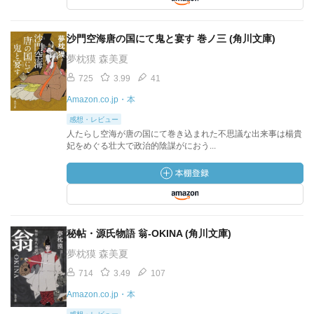
沙門空海唐の国にて鬼と宴す 巻ノ三 (角川文庫)
夢枕獏 森美夏
725
3.99
41
Amazon.co.jp・本
感想・レビュー
人たらし空海が唐の国にて巻き込まれた不思議な出来事は楊貴
妃をめぐる壮大で政治的陰謀がにおう...
秘帖・源氏物語 翁‐OKINA (角川文庫)
夢枕獏 森美夏
714
3.49
107
Amazon.co.jp・本