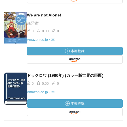
We are not Alone!
森雅彦
0
0.00
0
Amazon.co.jp・本
ドラクロワ (1980年) (カラー版世界の巨匠)
0
0.00
0
Amazon.co.jp・本