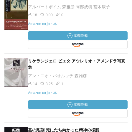
アルバートボイム 森雅彦 阿部成樹 荒木康子
18
0.00
0
Amazon.co.jp・本
ミケランジェロ ピエタ アウレリオ・アメンドラ写真
集
アントニオ・パオルッチ 森雅彦
14
3.25
1
Amazon.co.jp・本
墓の彫刻 死にたち向かった精神の様態