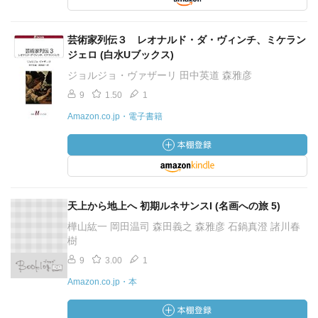
芸術家列伝３ レオナルド・ダ・ヴィンチ、ミケラン
ジェロ (白水Uブックス)
ジョルジョ・ヴァザーリ 田中英道 森雅彦
9
1.50
1
Amazon.co.jp・電子書籍
天上から地上へ 初期ルネサンスI (名画への旅 5)
樺山紘一 岡田温司 森田義之 森雅彦 石鍋真澄 諸川春
樹
9
3.00
1
Amazon.co.jp・本