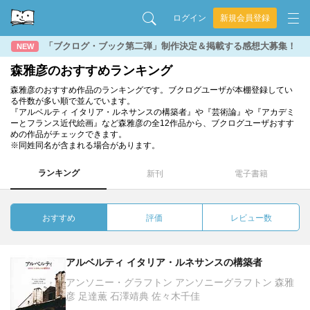
ログイン
新規会員登録
「ブクログ・ブック第二弾」制作決定＆掲載する感想大募集！
NEW
森雅彦のおすすめランキング
森雅彦のおすすめ作品のランキングです。ブクログユーザが本棚登録してい
る件数が多い順で並んでいます。
『アルベルティ イタリア・ルネサンスの構築者』や『芸術論』や『アカデミ
ーとフランス近代絵画』など森雅彦の全12作品から、ブクログユーザおすす
めの作品がチェックできます。
※同姓同名が含まれる場合があります。
ランキング
新刊
電子書籍
おすすめ
評価
レビュー数
アルベルティ イタリア・ルネサンスの構築者
アンソニー・グラフトン アンソニーグラフトン 森雅
彦 足達薫 石澤靖典 佐々木千佳