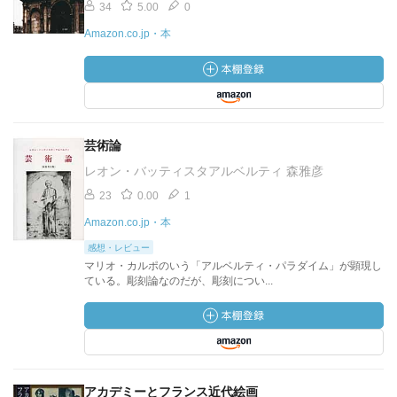
34
5.00
0
Amazon.co.jp・本
芸術論
レオン・バッティスタアルベルティ 森雅彦
23
0.00
1
Amazon.co.jp・本
感想・レビュー
マリオ・カルポのいう「アルベルティ・パラダイム」が顕現し
ている。彫刻論なのだが、彫刻につい...
アカデミーとフランス近代絵画