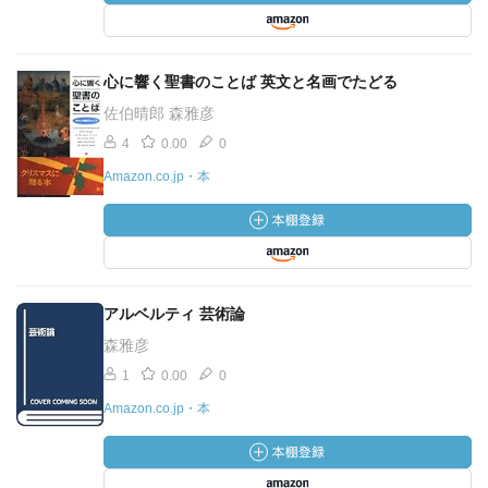
心に響く聖書のことば 英文と名画でたどる
佐伯晴郎 森雅彦
4
0.00
0
Amazon.co.jp・本
アルベルティ 芸術論
森雅彦
1
0.00
0
Amazon.co.jp・本