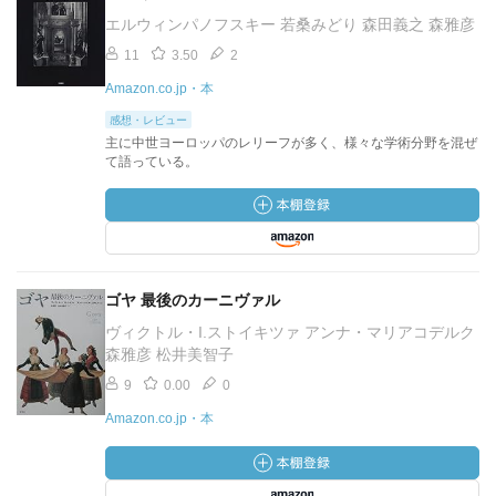
エルウィンパノフスキー 若桑みどり 森田義之 森雅彦
11
3.50
2
Amazon.co.jp・本
感想・レビュー
主に中世ヨーロッパのレリーフが多く、様々な学術分野を混ぜ
て語っている。
ゴヤ 最後のカーニヴァル
ヴィクトル・I.ストイキツァ アンナ・マリアコデルク
森雅彦 松井美智子
9
0.00
0
Amazon.co.jp・本