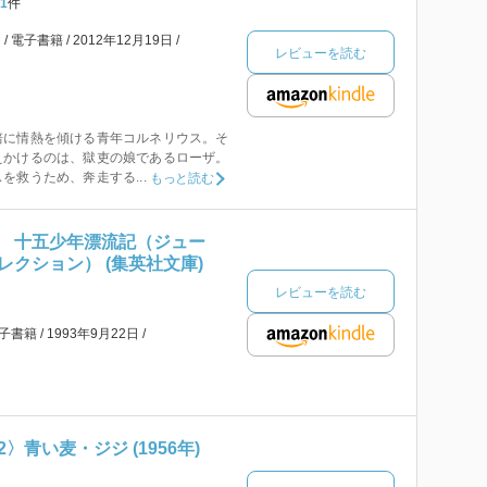
1
件
マ
電子書籍
2012年12月19日
レビューを読む
培に情熱を傾ける青年コルネリウス。そ
えかけるのは、獄吏の娘であるローザ。
を救うため、奔走する...
もっと読む
 十五少年漂流記（ジュー
クション） (集英社文庫)
レビューを読む
子書籍
1993年9月22日
〉青い麦・ジジ (1956年)