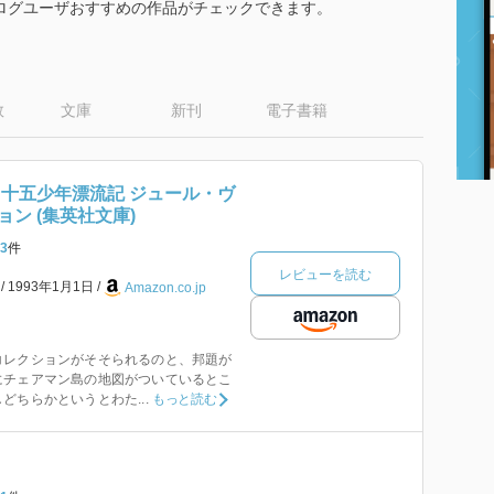
クログユーザおすすめの作品がチェックできます。
数
文庫
新刊
電子書籍
 十五少年漂流記 ジュール・ヴ
ン (集英社文庫)
3
件
レビューを読む
本
1993年1月1日
Amazon.co.jp
コレクションがそそられるのと、邦題が
にチェアマン島の地図がついているとこ
どちらかというとわた...
もっと読む