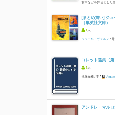
熊本などを舞台とした
[まとめ買い] 
（集英社文庫）
1
人
ジュール・ヴェルヌ
電
コレット選集〈第1〉
1
人
横塚光雄
本
Amazo
アンドレ・マルロオ 