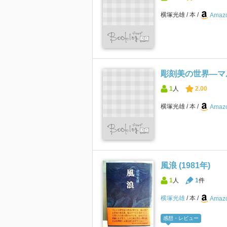
横塚光雄
本
Amazo
彫刻美の世界―マル
1
人
2.00
横塚光雄
本
Amazo
風浪 (1981年)
1
人
1
件
横塚光雄
本
Amazo
感想・レビュー