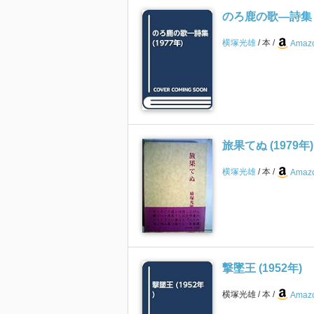
のろ鹿の歌―詩集 (
横塚光雄
本
Amazo
旅果てぬ (1979年)
横塚光雄
本
Amazo
撃墜王 (1952年)
横塚光雄
本
Amazo