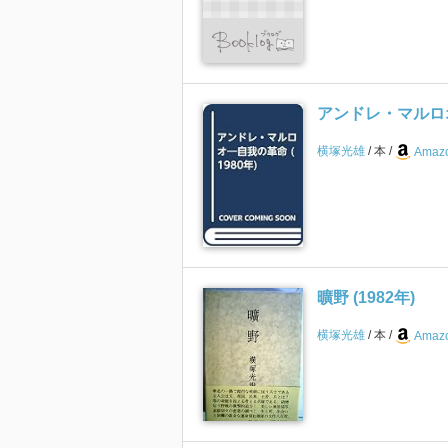
アンドレ・マルロオ
横塚光雄
本
Amazo
曠野 (1982年)
横塚光雄
本
Amazo