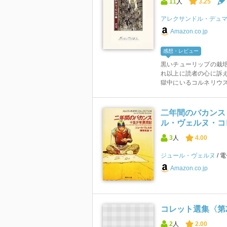
11
人
3.25
アレクサンドル・デュ
Amazon.co.jp
感想・レビュー
黒いチューリップの栽
れ以上に読者の心に訴
獄中にいるコルネリウス
二年間のバカンス
ル・ヴェルヌ・コレ
3
人
4.00
ジュール・ヴェルヌ
電
Amazon.co.jp
コレット選集〈第2
2
人
2.00