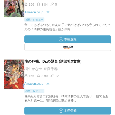
156
3.84
5
Amazon.co.jp・本
感想・レビュー
守ってあげるつもりのあの子に気づけばいつも守られていた？
幻の「清和の組長就任」編が大幅...
龍の危機、Dr.の襲名 (講談社X文庫)
樹生かなめ 奈良千春
155
3.90
12
Amazon.co.jp・本
感想・レビュー
眞鍋組も若き二代目組長、橘高清和の恋人であり、 姐でもあ
る氷川諒一は、明和病院に勤める美...