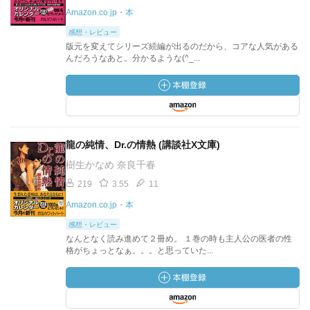
Amazon.co.jp・本
感想・レビュー
版元を変えてシリーズ続編が出るのだから、コアな人気がある
んだろうなあと。分かるような(^_...
龍の純情、Dr.の情熱 (講談社X文庫)
樹生かなめ 奈良千春
219
3.55
11
Amazon.co.jp・本
感想・レビュー
なんとなく読み進めて２冊め。 １巻の時も主人公の医者の性
格がちょっとなぁ。。。と思っていた...