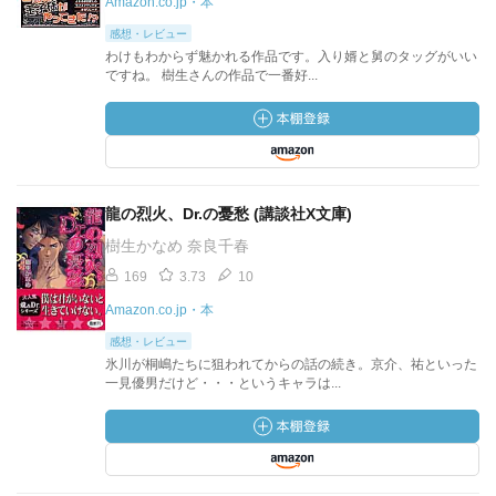
Amazon.co.jp・本
感想・レビュー
わけもわからず魅かれる作品です。入り婿と舅のタッグがいい
ですね。 樹生さんの作品で一番好...
龍の烈火、Dr.の憂愁 (講談社X文庫)
樹生かなめ 奈良千春
169
3.73
10
Amazon.co.jp・本
感想・レビュー
氷川が桐嶋たちに狙われてからの話の続き。京介、祐といった
一見優男だけど・・・というキャラは...