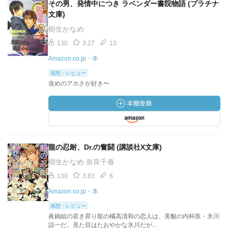
その男、発情中につき ラベンダー書院物語 (プラチナ
文庫)
樹生かなめ
130
3.27
13
Amazon.co.jp・本
感想・レビュー
攻めのアホさが好き〜
龍の忍耐、Dr.の奮闘 (講談社X文庫)
樹生かなめ 奈良千春
130
3.83
6
Amazon.co.jp・本
感想・レビュー
眞鍋組の若き昇り龍の橘高清和の恋人は、美貌の内科医・氷川
諒一だ。見た目はたおやかな氷川だが...