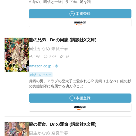
の巻の、晴信と一緒にラブホに足を踏...
龍の兄弟、Dr.の同志 (講談社X文庫)
樹生かなめ 奈良千春
158
3.95
16
Amazon.co.jp・本
感想・レビュー
眞鍋の男、アラブの皇太子に愛される!? 眞鍋（まなべ）組の影
の実働部隊に所属する功刀淳こと...
龍の宿命、Dr.の運命 (講談社X文庫)
樹生かなめ 奈良千春