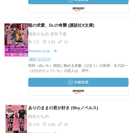
龍の求愛、Dr.の奇襲 (講談社X文庫)
樹生かなめ 奈良千春
171
3.93
13
Amazon.co.jp・本
感想・レビュー
明和（めいわ）病院に勤める美貌（びぼう）の医師、氷川諒一
（ひかわりょういち）の恋人は、背中...
ありのままの君が好き (Shyノベルス)
樹生かなめ
170
3.66
33