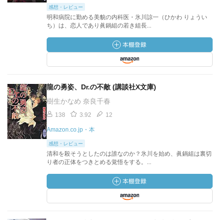
感想・レビュー
明和病院に勤める美貌の内科医・氷川諒一（ひかわ りょうい
ち）は、恋人であり眞鍋組の若き組長...
龍の勇姿、Dr.の不敵 (講談社X文庫)
樹生かなめ 奈良千春
138
3.92
12
Amazon.co.jp・本
感想・レビュー
清和を殺そうとしたのは誰なのか？氷川を始め、眞鍋組は裏切
り者の正体をつきとめる覚悟をする。...