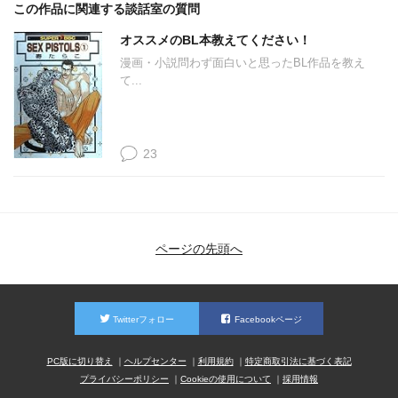
この作品に関連する談話室の質問
オススメのBL本教えてください！
漫画・小説問わず面白いと思ったBL作品を教え
て...
23
ページの先頭へ
Twitterフォロー
Facebookページ
PC版に切り替え
ヘルプセンター
利用規約
特定商取引法に基づく表記
プライバシーポリシー
Cookieの使用について
採用情報