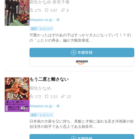
樹生かなめ 奈良千春
175
3.87
8
Amazon.co.jp・本
感想・レビュー
可愛かったはずのあの子はすっかり大人になっていて！？ 幻
の「ふたりの再会」編が大幅加筆改...
もう二度と離さない
樹生かなめ
172
3.52
22
Amazon.co.jp・本
感想・レビュー
日本画の大家を父に持ち、美貌と才能に溢れる若き洋画家の佐
伯渓舟の助手であり恋人である相良司...