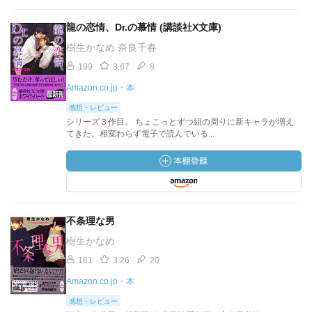
龍の恋情、Dr.の慕情 (講談社X文庫)
樹生かなめ 奈良千春
199
3.67
8
Amazon.co.jp・本
感想・レビュー
シリーズ３作目。 ちょこっとずつ組の周りに新キャラが増え
てきた。相変わらず電子で読んでいる...
不条理な男
樹生かなめ
181
3.26
20
Amazon.co.jp・本
感想・レビュー