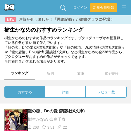
ログイン
新規会員登録
お待たせしました！「再読記録」が読書グラフに登場！
NEW
樹生かなめのおすすめランキング
樹生かなめのおすすめ作品のランキングです。ブクログユーザが本棚登録し
ている件数が多い順で並んでいます。
『龍の恋、Dr.の愛 (講談社X文庫)』や『龍の純情、Dr.の情熱 (講談社X文庫)』
や『龍の恋情、Dr.の慕情 (講談社X文庫)』など樹生かなめの全236作品から、
ブクログユーザおすすめの作品がチェックできます。
※同姓同名が含まれる場合があります。
ランキング
新刊
文庫
電子書籍
おすすめ
評価
レビュー数
龍の恋、Dr.の愛 (講談社X文庫)
樹生かなめ 奈良千春
263
3.51
22