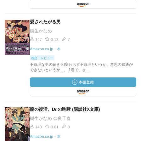
愛されたがる男
樹生かなめ
147
3.13
7
Amazon.co.jp・本
感想・レビュー
不条理な男の続き 相変わらず不条理というか、意思の疎通が
できないというか…。 1巻で、さ...
龍の復活、Dr.の咆哮 (講談社X文庫)
樹生かなめ 奈良千春
140
3.81
8
Amazon.co.jp・本