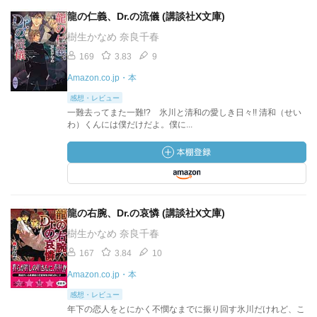
龍の仁義、Dr.の流儀 (講談社X文庫)
樹生かなめ 奈良千春
169
3.83
9
Amazon.co.jp・本
感想・レビュー
一難去ってまた一難!? 氷川と清和の愛しき日々!! 清和（せい
わ）くんには僕だけだよ。僕に...
龍の右腕、Dr.の哀憐 (講談社X文庫)
樹生かなめ 奈良千春
167
3.84
10
Amazon.co.jp・本
感想・レビュー
年下の恋人をとにかく不憫なまでに振り回す氷川だけれど、こ