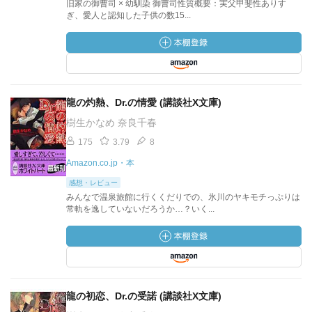
旧家の御曹司 × 幼馴染 御曹司性質概要：実父甲斐性ありす
ぎ、愛人と認知した子供の数15...
龍の灼熱、Dr.の情愛 (講談社X文庫)
樹生かなめ 奈良千春
175
3.79
8
Amazon.co.jp・本
感想・レビュー
みんなで温泉旅館に行くくだりでの、氷川のヤキモチっぷりは
常軌を逸していないだろうか…？いく...
龍の初恋、Dr.の受諾 (講談社X文庫)