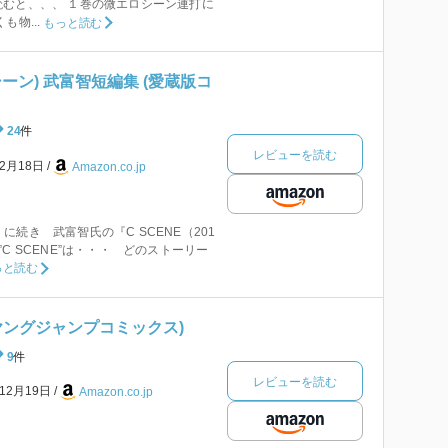
むと、、、 １巻の微エロシーン連打に
も物...
もっと読む
・シーン) 武富智短編集 (愛蔵版コ
24
件
レビューを読む
年2月18日
Amazon.co.jp
3）」に続き 武富智氏の『C SCENE（201
C SCENE”は・・・ どのストーリー
っと読む
(ヤングジャンプコミックス)
9
件
レビューを読む
年12月19日
Amazon.co.jp