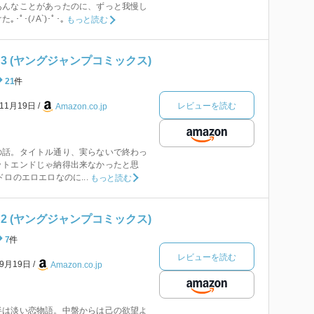
あんなことがあったのに、ずっと我慢し
ﾟ･(ﾉA`)･ﾟ･｡
もっと読む
3 (ヤングジャンプコミックス)
21
件
レビューを読む
年11月19日
Amazon.co.jp
の話。タイトル通り、実らないで終わっ
ットエンドじゃ納得出来なかったと思
ロのエロエロなのに...
もっと読む
2 (ヤングジャンプコミックス)
7
件
レビューを読む
年9月19日
Amazon.co.jp
半は淡い恋物語。中盤からは己の欲望よ