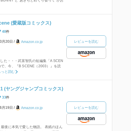
E BUNNY”と”あきらとめぐり会って”がお
cene (愛蔵版コミックス)
40
件
レビューを読む
年3月20日
Amazon.co.jp
した・・・武富智氏の短編集「A SCEN
たので、今、『B SCENE（2003）』を読
もっと読む
1 (ヤングジャンプコミックス)
33
件
レビューを読む
年6月19日
Amazon.co.jp
最後に本気で愛した物語。 表紙のほん