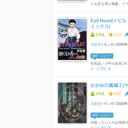
りも恋を選ぶ葛藤。グ
Evil Heart(
ミックス)
179
人
3.72
武富智
マンガ
2005
感想・レビュー
合気道／少年の成長 14.
もっと読む
かがみの孤城 2 
175
人
4.20
武富智
マンガ
2020
感想・レビュー
学校っていくのは簡単そ
もっと読む