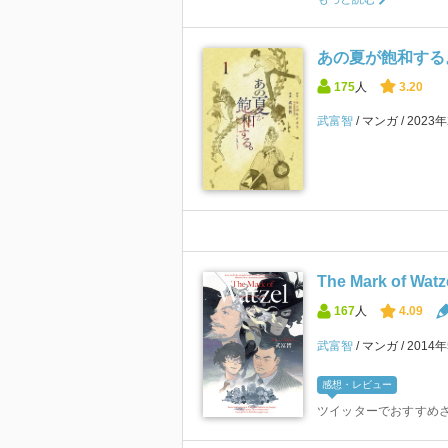
あの夏が飽和する。(
175
人
3.20
武富智
マンガ
2023
The Mark of 
167
人
4.09
武富智
マンガ
2014
感想・レビュー
ツイッターでおすすめ