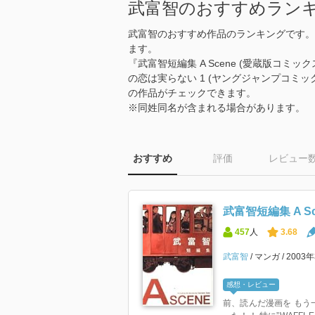
武富智のおすすめラン
武富智のおすすめ作品のランキングです。
ます。
『武富智短編集 A Scene (愛蔵版コミッ
の恋は実らない 1 (ヤングジャンプコミ
の作品がチェックできます。
※同姓同名が含まれる場合があります。
おすすめ
評価
レビュー
武富智短編集 A S
457
人
3.68
武富智
マンガ
2003
感想・レビュー
前、読んだ漫画を もう一