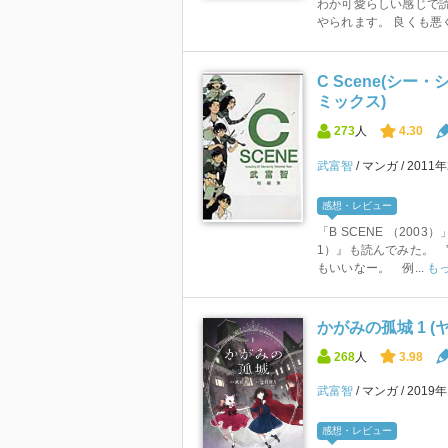
わか可愛らしい感じで読
やられます。 良くも悪く
C Scene(シー
ミックス)
273
人
4.30
武富智
マンガ
2011
感想・レビュー
「B SCENE （200
1）』も読んでみた。 ”
もいいなー。 例...
も
かがみの孤城 1 
268
人
3.98
武富智
マンガ
2019
感想・レビュー