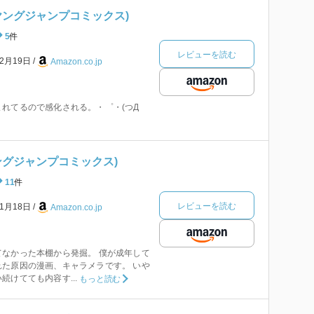
(ヤングジャンプコミックス)
5
件
レビューを読む
年2月19日
Amazon.co.jp
れてるので感化される。・゜・(つД
ヤングジャンプコミックス)
11
件
レビューを読む
年1月18日
Amazon.co.jp
なかった本棚から発掘。 僕が成年して
た原因の漫画、キャラメラです。 いや
続けてても内容す...
もっと読む