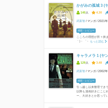
かがみの孤城 3 
140
人
4.30
武富智
マンガ
2021
感想・レビュー
こころの理想が所々挟ま
｀)・゜・
もっと読む
キャラメラ 1 (
129
人
3.48
武富智
マンガ
2002
感想・レビュー
引っ越し以来整理できて
以降も漫画好きにこじれ
ー、大好きとか思ってい