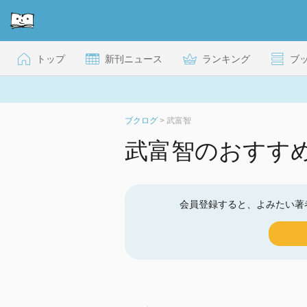
トップ
新刊ニュース
ランキング
ブ
ブクログ
>
武富智
武富智のおすす
会員登録すると、よみたい著