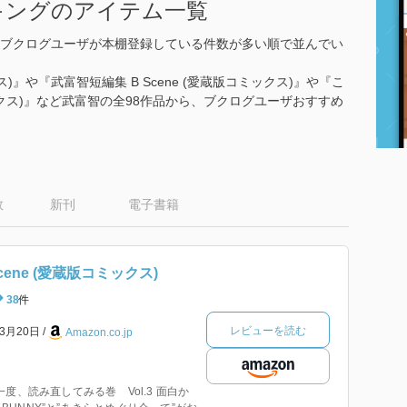
キングのアイテム一覧
ブクログユーザが本棚登録している件数が多い順で並んでい
クス)』や『武富智短編集 B Scene (愛蔵版コミックス)』や『こ
ックス)』など武富智の全98作品から、ブクログユーザおすすめ
数
新刊
電子書籍
cene (愛蔵版コミックス)
38
件
レビューを読む
年3月20日
Amazon.co.jp
度、読み直してみる巻 Vol.3 面白か