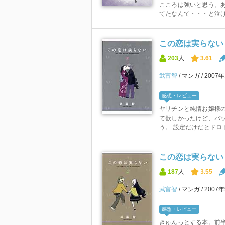
こころは強いと思う。
てたなんて・・・と泣けた｡･
この恋は実らない 
203
人
3.61
武富智
マンガ
2007
感想・レビュー
ヤリチンと純情お嬢様
て欲しかったけど、バ
う。 設定だけだとドロド
この恋は実らない 
187
人
3.55
武富智
マンガ
2007
感想・レビュー
きゅんっとする本。前