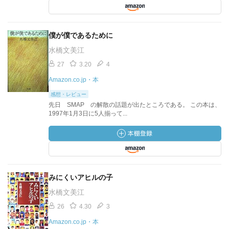
僕が僕であるために
水橋文美江
27
3.20
4
Amazon.co.jp・本
感想・レビュー
先日 SMAP の解散の話題が出たところである。 この本は、
1997年1月3日に5人揃って...
みにくいアヒルの子
水橋文美江
26
4.30
3
Amazon.co.jp・本