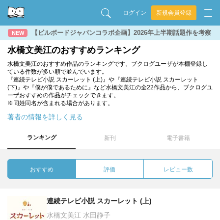
ログイン
新規会員登録
【ビルボードジャパンコラボ企画】2026年上半期話題作を考察
NEW
水橋文美江のおすすめランキング
水橋文美江のおすすめ作品のランキングです。ブクログユーザが本棚登録し
ている件数が多い順で並んでいます。
『連続テレビ小説 スカーレット (上)』や『連続テレビ小説 スカーレット
(下)』や『僕が僕であるために』など水橋文美江の全22作品から、ブクログユ
ーザおすすめの作品がチェックできます。
※同姓同名が含まれる場合があります。
著者の情報を詳しく見る
ランキング
新刊
電子書籍
おすすめ
評価
レビュー数
連続テレビ小説 スカーレット (上)
水橋文美江 水田静子