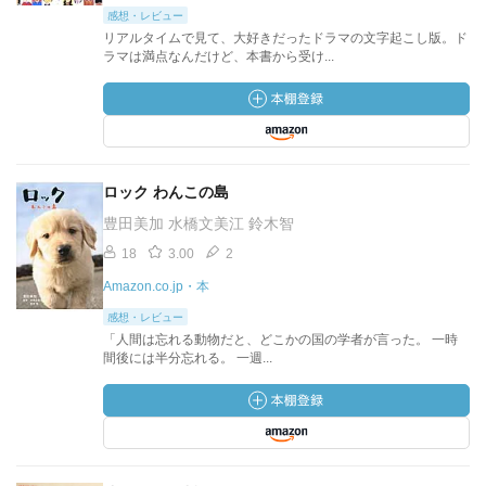
感想・レビュー
リアルタイムで見て、大好きだったドラマの文字起こし版。ド
ラマは満点なんだけど、本書から受け...
ロック わんこの島
豊田美加 水橋文美江 鈴木智
18
3.00
2
Amazon.co.jp・本
感想・レビュー
「人間は忘れる動物だと、どこかの国の学者が言った。 一時
間後には半分忘れる。 一週...