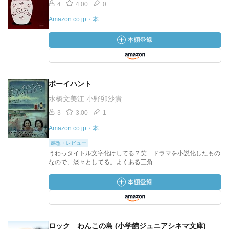
4
4.00
0
Amazon.co.jp・本
ボーイハント
水橋文美江 小野卯沙貴
3
3.00
1
Amazon.co.jp・本
感想・レビュー
うわっタイトル文字化けしてる？笑 ドラマを小説化したもの
なので、淡々としてる。よくある三角...
ロック わんこの島 (小学館ジュニアシネマ文庫)