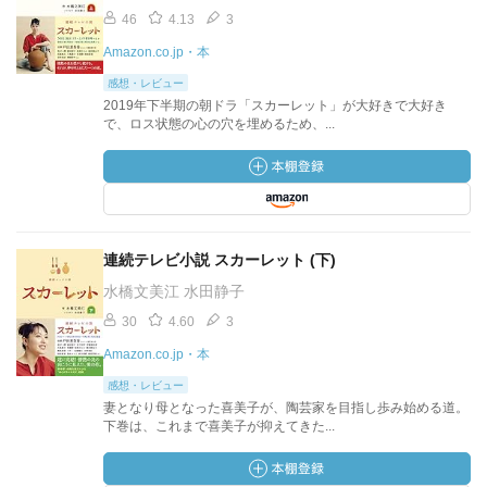
46
4.13
3
Amazon.co.jp・本
感想・レビュー
2019年下半期の朝ドラ「スカーレット」が大好きで大好き
で、ロス状態の心の穴を埋めるため、...
連続テレビ小説 スカーレット (下)
水橋文美江 水田静子
30
4.60
3
Amazon.co.jp・本
感想・レビュー
妻となり母となった喜美子が、陶芸家を目指し歩み始める道。
下巻は、これまで喜美子が抑えてきた...