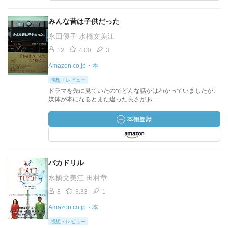
みんな昔は子供だった
永田優子 水橋文美江
12
4.00
3
Amazon.co.jp・本
感想・レビュー
ドラマを先に見ていたのでどんな話かはわかっていましたが、
媒体が本になるとまた違った良さがあ...
バカドリル
水橋文美江 田村章
8
3.33
1
Amazon.co.jp・本
感想・レビュー