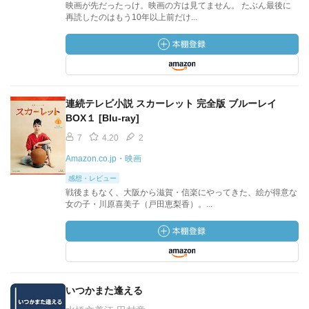
映画が先だったっけ。映画の方は見てません。 たぶん最後に
再読したのはもう10年以上前だけ...
連続テレビ小説 スカーレット 完全版 ブルーレイ
BOX１ [Blu-ray]
7
4.20
2
Amazon.co.jp・映画
感想・レビュー
戦後まもなく、大阪から滋賀・信楽にやってきた、絵が得意な
女の子・川原喜美子（戸田恵梨香）。...
いつかまた逢える