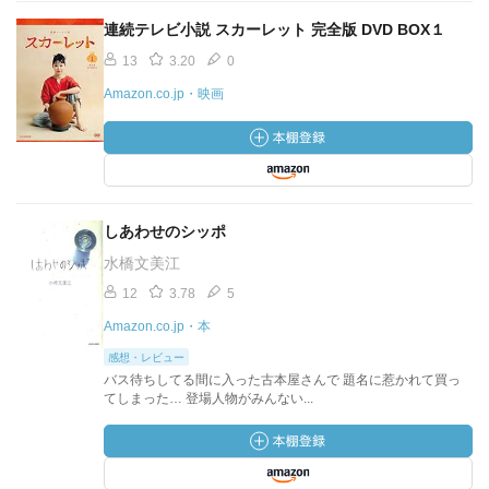
連続テレビ小説 スカーレット 完全版 DVD BOX１
13
3.20
0
Amazon.co.jp・映画
しあわせのシッポ
水橋文美江
12
3.78
5
Amazon.co.jp・本
感想・レビュー
バス待ちしてる間に入った古本屋さんで 題名に惹かれて買っ
てしまった… 登場人物がみんない...