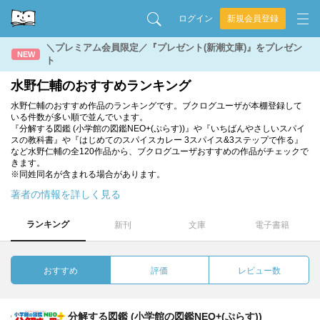
ログイン
新規会員登録
＼プレミアム会員限定／『プレゼント(新潮文庫)』をプレゼン
NEW
ト
水野仁輔のおすすめランキング
水野仁輔のおすすめ作品のランキングです。ブクログユーザが本棚登録して
いる件数が多い順で並んでいます。
『分解する図鑑 (小学館の図鑑NEO+(ぷらす))』や『いちばんやさしいスパイ
スの教科書』や『はじめてのスパイスカレー 3スパイス&3ステップで作る』
など水野仁輔の全120作品から、ブクログユーザおすすめの作品がチェックで
きます。
※同姓同名が含まれる場合があります。
著者の情報を詳しく見る
ランキング
新刊
文庫
電子書籍
おすすめ
評価
レビュー数
分解する図鑑 (小学館の図鑑NEO+(ぷらす))