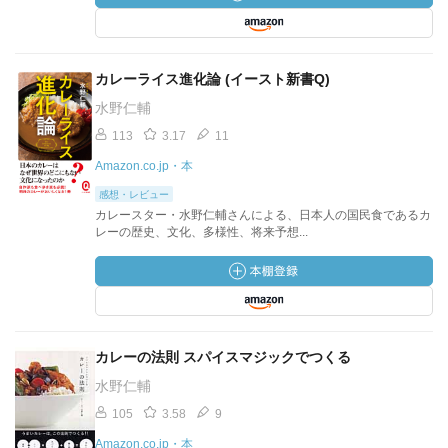
カレーライス進化論 (イースト新書Q)
水野仁輔
113
3.17
11
Amazon.co.jp・本
感想・レビュー
カレースター・水野仁輔さんによる、日本人の国民食であるカ
レーの歴史、文化、多様性、将来予想...
カレーの法則 スパイスマジックでつくる
水野仁輔
105
3.58
9
Amazon.co.jp・本