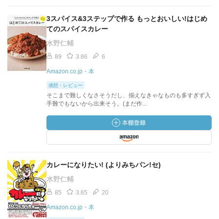
3スパイス&3ステップで作る もっとおいしい!はじめ
てのスパイスカレー
水野仁輔
89
3.86
6
Amazon.co.jp・本
感想・レビュー
そこまで難しくなさそうだし、揃えなきゃなものも多すぎず入
手難でもないから出来そう。(まだ作...
カレーになりたい! (よりみちパン!セ)
水野仁輔
85
3.65
20
Amazon.co.jp・本