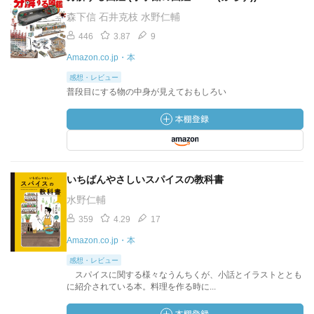
森下信 石井克枝 水野仁輔
446
3.87
9
Amazon.co.jp・本
感想・レビュー
普段目にする物の中身が見えておもしろい
いちばんやさしいスパイスの教科書
水野仁輔
359
4.29
17
Amazon.co.jp・本
感想・レビュー
スパイスに関する様々なうんちくが、小話とイラストととも
に紹介されている本。料理を作る時に...