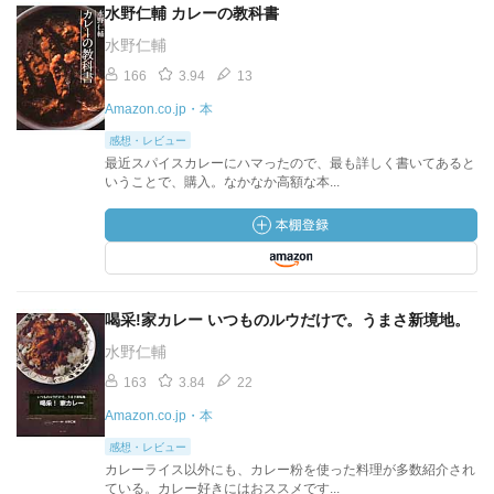
水野仁輔 カレーの教科書
水野仁輔
166
3.94
13
Amazon.co.jp・本
感想・レビュー
最近スパイスカレーにハマったので、最も詳しく書いてあると
いうことで、購入。なかなか高額な本...
喝采!家カレー いつものルウだけで。うまさ新境地。
水野仁輔
163
3.84
22
Amazon.co.jp・本
感想・レビュー
カレーライス以外にも、カレー粉を使った料理が多数紹介され
ている。カレー好きにはおススメです...