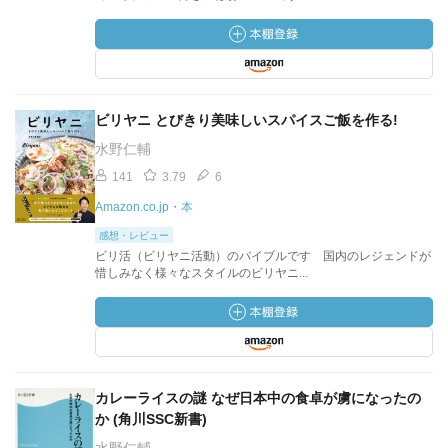
ビリヤニ とびきり美味しいスパイスご飯を作る!
水野仁輔
141
3.79
6
Amazon.co.jp・本
感想・レビュー
ビリ活（ビリヤニ活動）のバイブルです 国内のレジェンドが
惜しみなく様々なスタイルのビリヤニ...
カレーライスの謎 なぜ日本中の食卓が虜になったの
か (角川SSC新書)