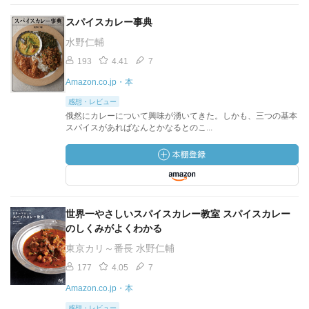
スパイスカレー事典
水野仁輔
193
4.41
7
Amazon.co.jp・本
感想・レビュー
俄然にカレーについて興味が湧いてきた。しかも、三つの基本
スパイスがあればなんとかなるとのこ...
世界一やさしいスパイスカレー教室 スパイスカレー
のしくみがよくわかる
東京カリ～番長 水野仁輔
177
4.05
7
Amazon.co.jp・本
感想・レビュー