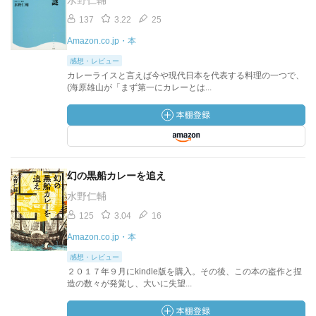
水野仁輔
137
3.22
25
Amazon.co.jp・本
感想・レビュー
カレーライスと言えば今や現代日本を代表する料理の一つで、
(海原雄山が「まず第一にカレーとは...
幻の黒船カレーを追え
水野仁輔
125
3.04
16
Amazon.co.jp・本
感想・レビュー
２０１７年９月にkindle版を購入。その後、この本の盗作と捏
造の数々が発覚し、大いに失望...