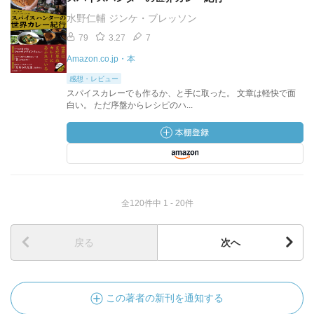
水野仁輔 ジンケ・ブレッソン
79
3.27
7
Amazon.co.jp・本
感想・レビュー
スパイスカレーでも作るか、と手に取った。 文章は軽快で面
白い。 ただ序盤からレシピのハ...
全120件中 1 - 20件
戻る
次へ
この著者の新刊を通知する