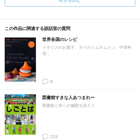
続きを読む
この作品に関連する談話室の質問
世界各国のレシピ
イギリスのお菓子、タイのトムヤムクン、中華料
理...
8
図書館すきな人あつまれー
図書館と本への偏愛を語ろう
224