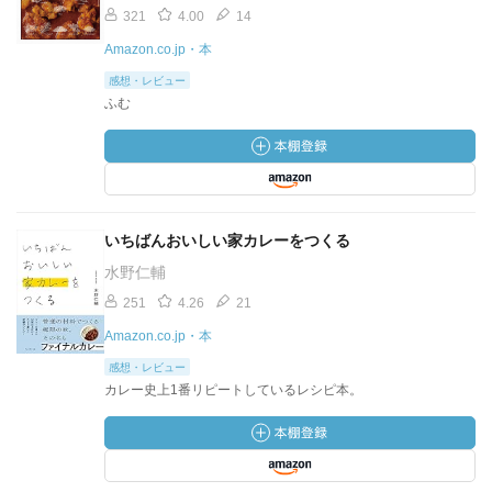
321
4.00
14
Amazon.co.jp・本
感想・レビュー
ふむ
いちばんおいしい家カレーをつくる
水野仁輔
251
4.26
21
Amazon.co.jp・本
感想・レビュー
カレー史上1番リピートしているレシピ本。