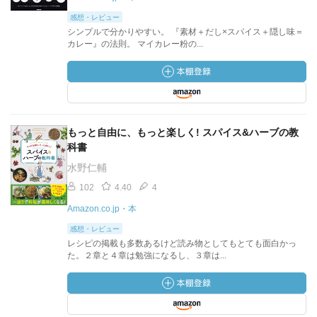
感想・レビュー
シンプルで分かりやすい。 『素材＋だし×スパイス＋隠し味＝
カレー』の法則。 マイカレー粉の...
もっと自由に、もっと楽しく! スパイス&ハーブの教
科書
水野仁輔
102
4.40
4
Amazon.co.jp・本
感想・レビュー
レシピの掲載も多数あるけど読み物としてもとても面白かっ
た。２章と４章は勉強になるし、３章は...