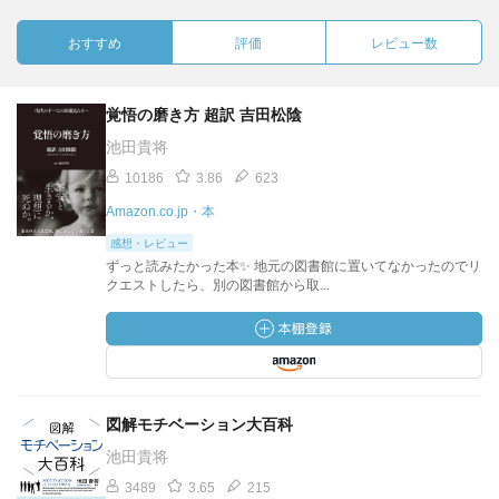
おすすめ
評価
レビュー数
覚悟の磨き方 超訳 吉田松陰
池田貴将
10186
3.86
623
Amazon.co.jp・本
感想・レビュー
ずっと読みたかった本✨ 地元の図書館に置いてなかったのでリ
クエストしたら、別の図書館から取...
図解モチベーション大百科
池田貴将
3489
3.65
215