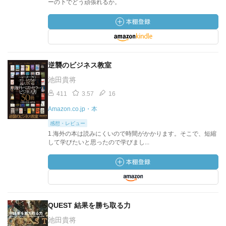
ーの下でどう頑張れるか。
逆襲のビジネス教室
池田貴将
411
3.57
16
Amazon.co.jp・本
感想・レビュー
1.海外の本は読みにくいので時間がかかります。そこで、短縮
して学びたいと思ったので学びまし...
QUEST 結果を勝ち取る力
池田貴将