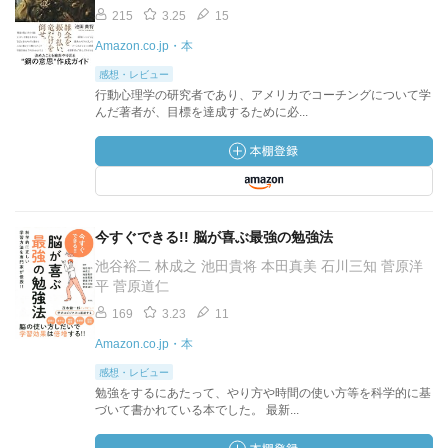
215
3.25
15
Amazon.co.jp・本
感想・レビュー
行動心理学の研究者であり、アメリカでコーチングについて学
んだ著者が、目標を達成するために必...
今すぐできる!! 脳が喜ぶ最強の勉強法
池谷裕二 林成之 池田貴将 本田真美 石川三知 菅原洋
平 菅原道仁
169
3.23
11
Amazon.co.jp・本
感想・レビュー
勉強をするにあたって、やり方や時間の使い方等を科学的に基
づいて書かれている本でした。 最新...