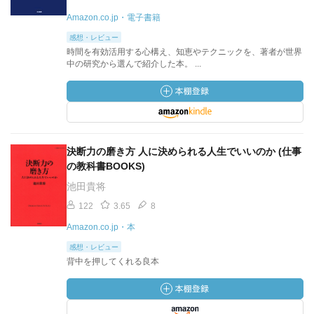
Amazon.co.jp・電子書籍
感想・レビュー
時間を有効活用する心構え、知恵やテクニックを、著者が世界
中の研究から選んで紹介した本。 ...
決断力の磨き方 人に決められる人生でいいのか (仕事
の教科書BOOKS)
池田貴将
122
3.65
8
Amazon.co.jp・本
感想・レビュー
背中を押してくれる良本