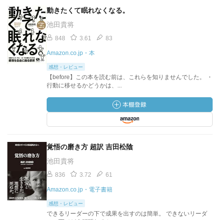
動きたくて眠れなくなる。
池田貴将
848
3.61
83
Amazon.co.jp・本
感想・レビュー
【before】この本を読む前は、これらを知りませんでした。 ・
行動に移せるかどうかは、...
覚悟の磨き方 超訳 吉田松陰
池田貴将
836
3.72
61
Amazon.co.jp・電子書籍
感想・レビュー
できるリーダーの下で成果を出すのは簡単。 できないリーダ