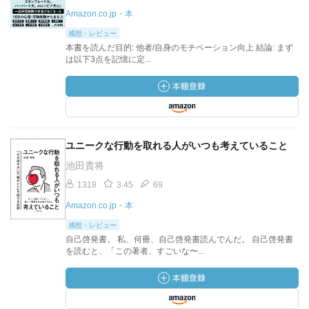
Amazon.co.jp・本
感想・レビュー
本書を読んだ目的: 他者/自身のモチベーション向上 結論: まず
は以下3点を記憶に定...
ユニークな行動を取れる人がいつも考えていること
池田貴将
1318
3.45
69
Amazon.co.jp・本
感想・レビュー
自己啓発書。 私、何冊、自己啓発書読んでんだ。 自己啓発書
を読むと、「この著者、すごいな〜...