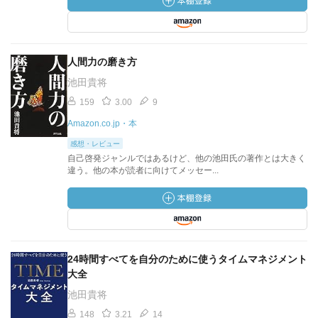
人間力の磨き方
池田貴将
159
3.00
9
Amazon.co.jp・本
感想・レビュー
自己啓発ジャンルではあるけど、他の池田氏の著作とは大きく
違う。他の本が読者に向けてメッセー...
24時間すべてを自分のために使うタイムマネジメント
大全
池田貴将
148
3.21
14