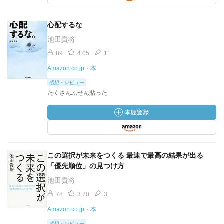
心配するな
池田貴将
89
4.05
11
Amazon.co.jp・本
感想・レビュー
たくさんふせん貼った
この選択が未来をつくる 最速で最高の結果が出る
「優先順位」の見つけ方
池田貴将
78
3.70
3
Amazon.co.jp・本
感想・レビュー