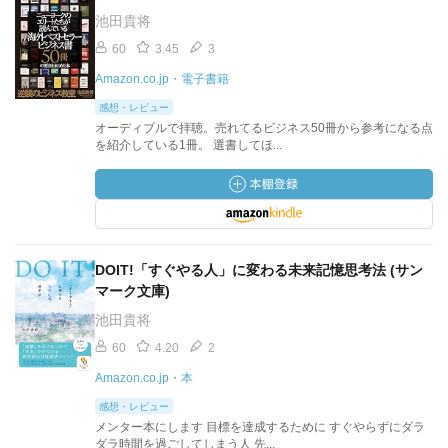
池田貴将
60
3.45
3
Amazon.co.jp・電子書籍
感想・レビュー
オーディブルで拝聴。売れてるビジネス50冊から参考になる点
を紹介している1冊。 選書してほ...
DOIT!「すぐやる人」に変わる未来記憶思考法 (サン
マーク文庫)
池田貴将
60
4.20
2
Amazon.co.jp・本
感想・レビュー
メンター本にします 目標を達成するために すぐやらずにダラ
ダラ時間を過ごしてしまう人 先...