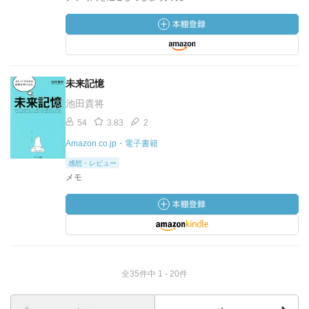
未来記憶
池田貴将
54
3.83
2
Amazon.co.jp・電子書籍
感想・レビュー
メモ
全35件中 1 - 20件