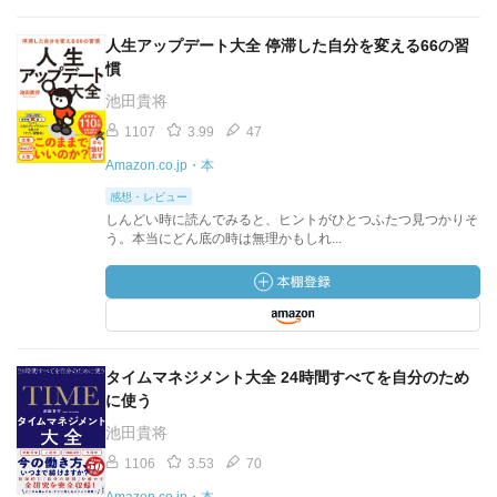
人生アップデート大全 停滞した自分を変える66の習
慣
池田貴将
1107
3.99
47
Amazon.co.jp・本
感想・レビュー
しんどい時に読んでみると、ヒントがひとつふたつ見つかりそ
う。本当にどん底の時は無理かもしれ...
タイムマネジメント大全 24時間すべてを自分のため
に使う
池田貴将
1106
3.53
70