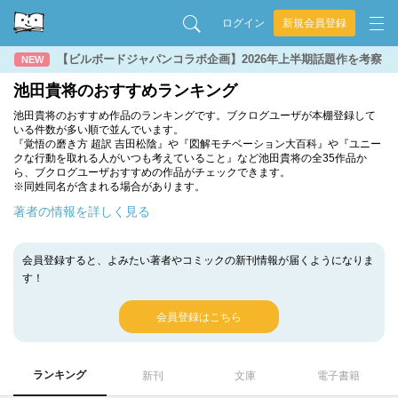
ログイン
新規会員登録
【ビルボードジャパンコラボ企画】2026年上半期話題作を考察
NEW
池田貴将のおすすめランキング
池田貴将のおすすめ作品のランキングです。ブクログユーザが本棚登録して
いる件数が多い順で並んでいます。
『覚悟の磨き方 超訳 吉田松陰』や『図解モチベーション大百科』や『ユニー
クな行動を取れる人がいつも考えていること』など池田貴将の全35作品か
ら、ブクログユーザおすすめの作品がチェックできます。
※同姓同名が含まれる場合があります。
著者の情報を詳しく見る
会員登録すると、よみたい著者やコミックの新刊情報が届くようになりま
す！
会員登録はこちら
ランキング
新刊
文庫
電子書籍