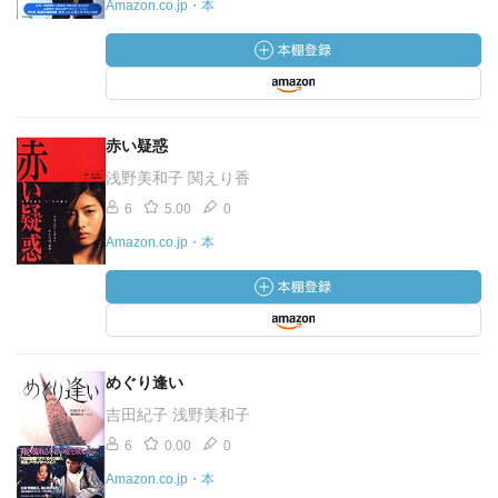
Amazon.co.jp・本
赤い疑惑
浅野美和子 関えり香
6
5.00
0
Amazon.co.jp・本
めぐり逢い
吉田紀子 浅野美和子
6
0.00
0
Amazon.co.jp・本