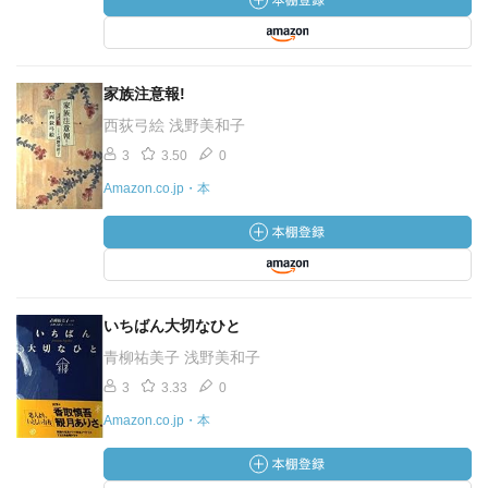
家族注意報!
西荻弓絵 浅野美和子
3
3.50
0
Amazon.co.jp・本
いちばん大切なひと
青柳祐美子 浅野美和子
3
3.33
0
Amazon.co.jp・本