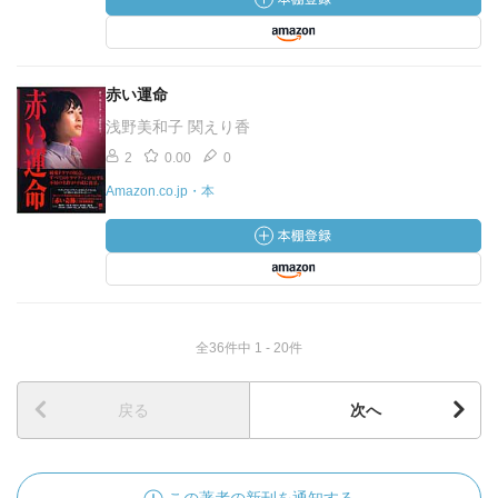
赤い運命
浅野美和子 関えり香
2
0.00
0
Amazon.co.jp・本
全36件中 1 - 20件
戻る
次へ