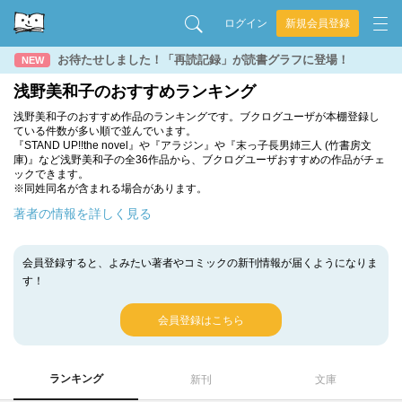
ログイン
新規会員登録
お待たせしました！「再読記録」が読書グラフに登場！
NEW
浅野美和子のおすすめランキング
浅野美和子のおすすめ作品のランキングです。ブクログユーザが本棚登録し
ている件数が多い順で並んでいます。
『STAND UP!!the novel』や『アラジン』や『末っ子長男姉三人 (竹書房文
庫)』など浅野美和子の全36作品から、ブクログユーザおすすめの作品がチェ
ックできます。
※同姓同名が含まれる場合があります。
著者の情報を詳しく見る
会員登録すると、よみたい著者やコミックの新刊情報が届くようになりま
す！
会員登録はこちら
ランキング
新刊
文庫