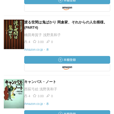
渡る世間は鬼ばかり 岡倉家、それからの人生模様。
(PART4)
橋田寿賀子 浅野美和子
4
3.00
0
Amazon.co.jp・本
キャンパス・ノート
西荻弓絵 浅野美和子
4
3.00
0
Amazon.co.jp・本