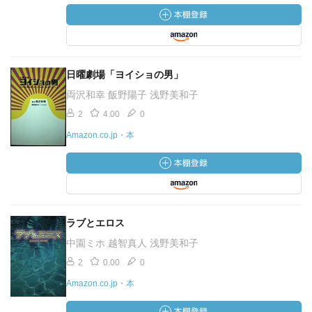
日曜劇場「ヨイショの男」
両沢和幸 飯野陽子 浅野美和子
2
4.00
0
Amazon.co.jp・本
ラブとエロス
中園ミホ 越智真人 浅野美和子
2
0.00
0
Amazon.co.jp・本