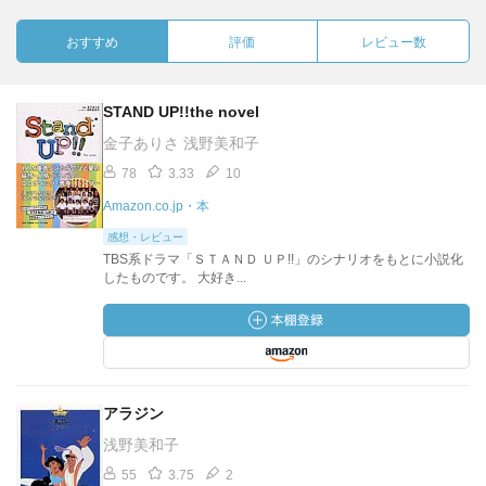
おすすめ
評価
レビュー数
STAND UP!!the novel
金子ありさ 浅野美和子
78
3.33
10
Amazon.co.jp・本
感想・レビュー
TBS系ドラマ「ＳＴＡＮＤ ＵＰ!!」のシナリオをもとに小説化
したものです。 大好き...
アラジン
浅野美和子
55
3.75
2