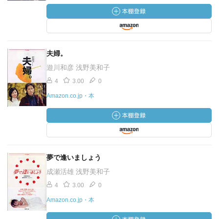
夫婦。
遊川和彦 浅野美和子
4
3.00
0
Amazon.co.jp・本
夢で逢いましょう
成瀬活雄 浅野美和子
4
3.00
0
Amazon.co.jp・本