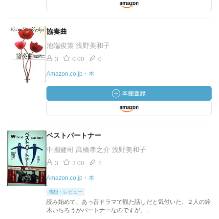
協奏曲
池端俊策 浅野美和子
3
0.00
0
Amazon.co.jp・本
ベストパートナー
中園健司 高橋孝之介 浅野美和子
3
3.00
2
Amazon.co.jp・本
感想・レビュー
読み始めて、あっ昔ドラマで観た話しだと気付いた。２人の鈴
木いちろうがパートナーなのですが、...