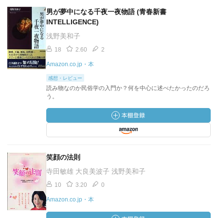
男が夢中になる千夜一夜物語 (青春新書
INTELLIGENCE)
浅野美和子
18
2.60
2
Amazon.co.jp・本
感想・レビュー
読み物なのか民俗学の入門か？何を中心に述べたかったのだろ
う。
笑顔の法則
寺田敏雄 大良美波子 浅野美和子
10
3.20
0
Amazon.co.jp・本