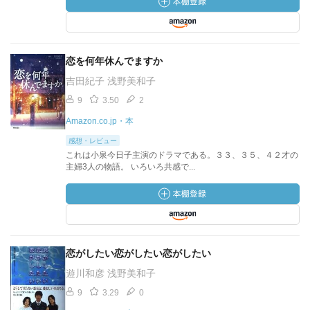
恋を何年休んでますか
吉田紀子 浅野美和子
9
3.50
2
Amazon.co.jp・本
感想・レビュー
これは小泉今日子主演のドラマである。３３、３５、４２才の
主婦3人の物語。 いろいろ共感で...
恋がしたい恋がしたい恋がしたい
遊川和彦 浅野美和子
9
3.29
0