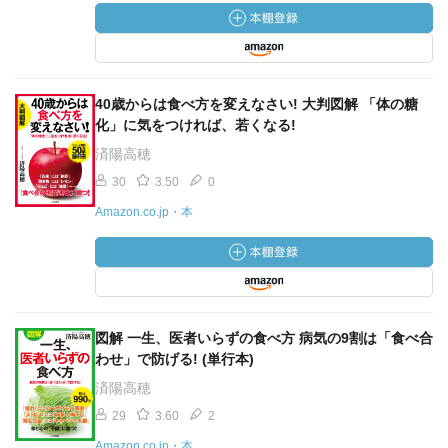
40歳からは食べ方を変えなさい! 大判図解 「体の糖
化」に気をつければ、若くなる!
済陽高穂
30
3.50
0
Amazon.co.jp・本
図解 一生、医者いらずの食べ方 病気の9割は「食べ合
わせ」で防げる! (単行本)
済陽高穂
29
3.60
2
Amazon.co.jp・本