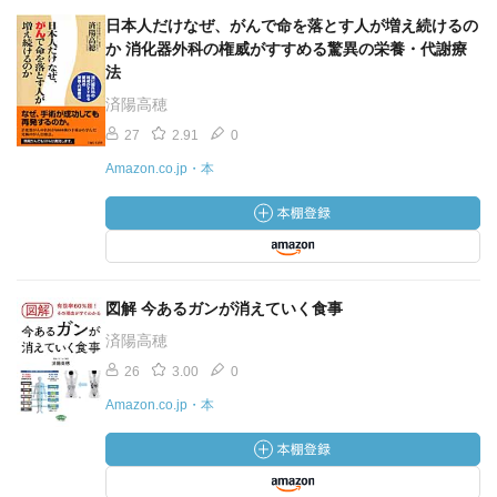
日本人だけなぜ、がんで命を落とす人が増え続けるの
か 消化器外科の権威がすすめる驚異の栄養・代謝療
法
済陽高穂
27
2.91
0
Amazon.co.jp・本
図解 今あるガンが消えていく食事
済陽高穂
26
3.00
0
Amazon.co.jp・本