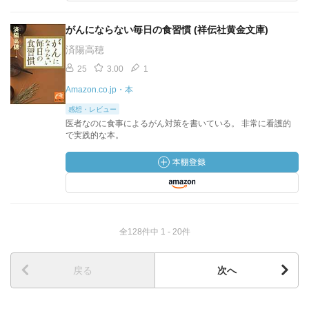
がんにならない毎日の食習慣 (祥伝社黄金文庫)
済陽高穂
25
3.00
1
Amazon.co.jp・本
感想・レビュー
医者なのに食事によるがん対策を書いている。 非常に看護的
で実践的な本。
全128件中 1 - 20件
戻る
次へ