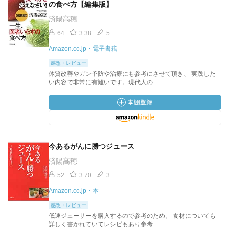
の食べ方【編集版】
済陽高穂
64
3.38
5
Amazon.co.jp・電子書籍
感想・レビュー
体質改善やガン予防や治療にも参考にさせて頂き、 実践した
い内容で非常に有難いです。現代人の...
今あるがんに勝つジュース
済陽高穂
52
3.70
3
Amazon.co.jp・本
感想・レビュー
低速ジューサーを購入するので参考のため。 食材についても
詳しく書かれていてレシピもあり参考...