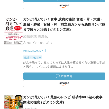
ガンが消えていく食事 成功の秘訣 食道・胃・大腸・
肝臓・膵臓・腎臓・肺・前立腺ガンから悪性リンパ腫
まで続々と治癒 (ビタミン文庫)
済陽高穂 志澤弘
39
3.00
2
Amazon.co.jp・本
感想・レビュー
がんを患っている人にとっては人生を変えるくらい重要な本だ
と思う。 ウイルスや細菌による炎症...
ガンが消えていく最強のレシピ 成功率60%超の食事
療法の極意 (ビタミン文庫)