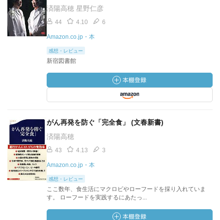
済陽高穂 星野仁彦
44
4.10
6
Amazon.co.jp・本
感想・レビュー
新宿図書館
がん再発を防ぐ「完全食」 (文春新書)
済陽高穂
43
4.13
3
Amazon.co.jp・本
感想・レビュー
ここ数年、食生活にマクロビやローフードを採り入れていま
す。 ローフードを実践するにあたっ...