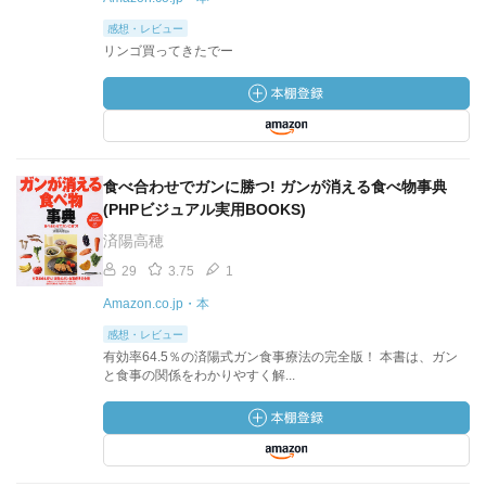
感想・レビュー
リンゴ買ってきたでー
食べ合わせでガンに勝つ! ガンが消える食べ物事典
(PHPビジュアル実用BOOKS)
済陽高穂
29
3.75
1
Amazon.co.jp・本
感想・レビュー
有効率64.5％の済陽式ガン食事療法の完全版！ 本書は、ガン
と食事の関係をわかりやすく解...