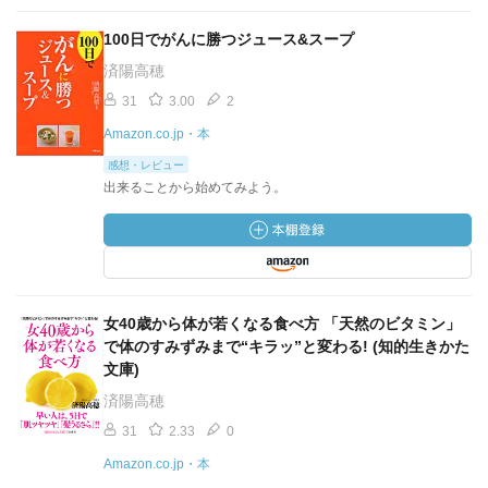
100日でがんに勝つジュース&スープ
済陽高穂
31
3.00
2
Amazon.co.jp・本
感想・レビュー
出来ることから始めてみよう。
女40歳から体が若くなる食べ方 「天然のビタミン」
で体のすみずみまで“キラッ”と変わる! (知的生きかた
文庫)
済陽高穂
31
2.33
0
Amazon.co.jp・本