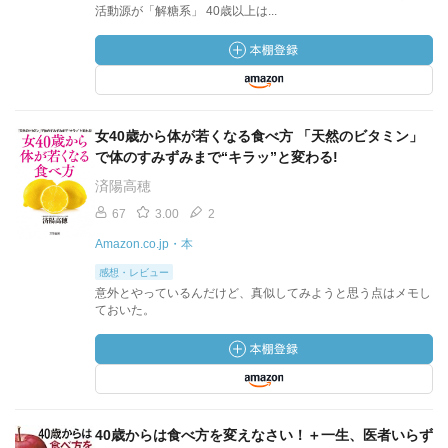
活動源が「解糖系」 40歳以上は...
女40歳から体が若くなる食べ方 「天然のビタミン」
で体のすみずみまで“キラッ”と変わる!
済陽高穂
67
3.00
2
Amazon.co.jp・本
感想・レビュー
意外とやっているんだけど、真似してみようと思う点はメモし
ておいた。
40歳からは食べ方を変えなさい！＋一生、医者いらず