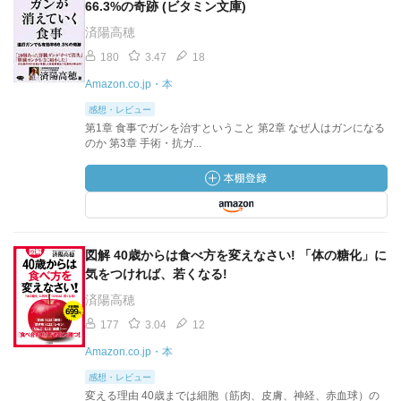
66.3%の奇跡 (ビタミン文庫)
済陽高穂
180
3.47
18
Amazon.co.jp・本
感想・レビュー
第1章 食事でガンを治すということ 第2章 なぜ人はガンになる
のか 第3章 手術・抗ガ...
図解 40歳からは食べ方を変えなさい! 「体の糖化」に
気をつければ、若くなる!
済陽高穂
177
3.04
12
Amazon.co.jp・本
感想・レビュー
変える理由 40歳までは細胞（筋肉、皮膚、神経、赤血球）の