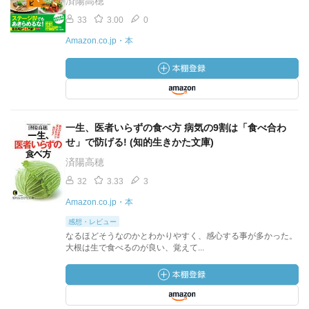
済陽高穂
33
3.00
0
Amazon.co.jp・本
一生、医者いらずの食べ方 病気の9割は「食べ合わ
せ」で防げる! (知的生きかた文庫)
済陽高穂
32
3.33
3
Amazon.co.jp・本
感想・レビュー
なるほどそうなのかとわかりやすく、感心する事が多かった。
大根は生で食べるのが良い、覚えて...