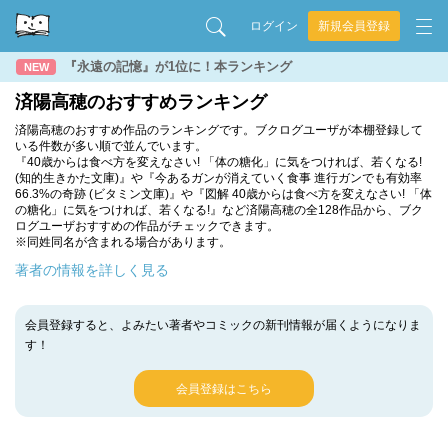
ログイン
新規会員登録
『永遠の記憶』が1位に！本ランキング
NEW
済陽高穂のおすすめランキング
済陽高穂のおすすめ作品のランキングです。ブクログユーザが本棚登録して
いる件数が多い順で並んでいます。
『40歳からは食べ方を変えなさい! 「体の糖化」に気をつければ、若くなる!
(知的生きかた文庫)』や『今あるガンが消えていく食事 進行ガンでも有効率
66.3%の奇跡 (ビタミン文庫)』や『図解 40歳からは食べ方を変えなさい! 「体
の糖化」に気をつければ、若くなる!』など済陽高穂の全128作品から、ブク
ログユーザおすすめの作品がチェックできます。
※同姓同名が含まれる場合があります。
著者の情報を詳しく見る
会員登録すると、よみたい著者やコミックの新刊情報が届くようになりま
す！
会員登録はこちら