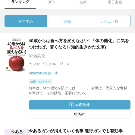
ランキング
新刊
文庫
電子書籍
おすすめ
評価
レビュー数
40歳からは食べ方を変えなさい! 「体の糖化」に気を
つければ、若くなる! (知的生きかた文庫)
済陽高穂
202
2.96
16
Amazon.co.jp・本
感想・レビュー
前半は、体の糖化を防ぐには・・・。 後半は、代表的な食材
を挙げて、その効能・栄養について...
今あるガンが消えていく食事 進行ガンでも有効率