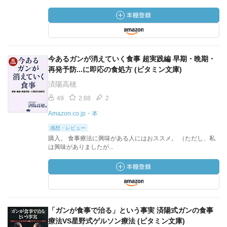
今あるガンが消えていく食事 超実践編 早期・晩期・
再発予防...に即応の食処方 (ビタミン文庫)
済陽高穂
49
2.88
2
Amazon.co.jp・本
感想・レビュー
購入。 食事療法に興味がある人にはおススメ。 （ただし、私
は興味がありましたが...
「ガンが食事で治る」という事実 済陽式ガンの食事
療法VS星野式ゲルソン療法 (ビタミン文庫)