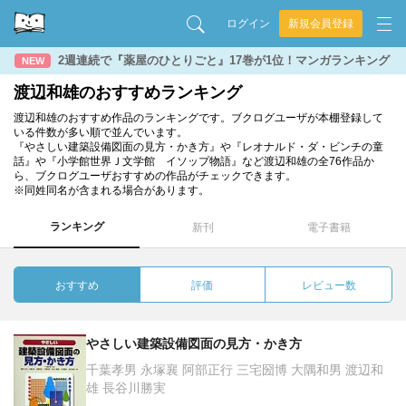
ログイン
新規会員登録
2週連続で『薬屋のひとりごと』17巻が1位！マンガランキング
NEW
渡辺和雄のおすすめランキング
渡辺和雄のおすすめ作品のランキングです。ブクログユーザが本棚登録して
いる件数が多い順で並んでいます。
『やさしい建築設備図面の見方・かき方』や『レオナルド・ダ・ビンチの童
話』や『小学館世界Ｊ文学館 イソップ物語』など渡辺和雄の全76作品か
ら、ブクログユーザおすすめの作品がチェックできます。
※同姓同名が含まれる場合があります。
ランキング
新刊
電子書籍
おすすめ
評価
レビュー数
やさしい建築設備図面の見方・かき方
千葉孝男 永塚襄 阿部正行 三宅圀博 大隅和男 渡辺和
雄 長谷川勝実