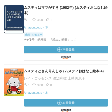
ムスティはママがすき (1982年) (ムスティおはなし絵
本)
1
3.00
1
Amazon.co.jp・本
感想・レビュー
チビ1号、幼稚園、「読みの時間」にて
ムスティとさんりんしゃ (ムスティおはなし絵本 4)
レイ・ゴッセンス 渡辺和雄 上崎美恵子
1
3.00
0
Amazon.co.jp・本