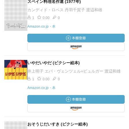
スペイン料理名作選 (1977年)
カンディド・ロペス 丹羽千賀子 渡辺和雄
1
0.00
0
Amazon.co.jp・本
いやだいやだ (ピクシー絵本)
井上明子 エバ・ヴェンツェル=ビュルガー 渡辺和雄
1
0.00
0
Amazon.co.jp・本
おそうじだいすき (ピクシー絵本)