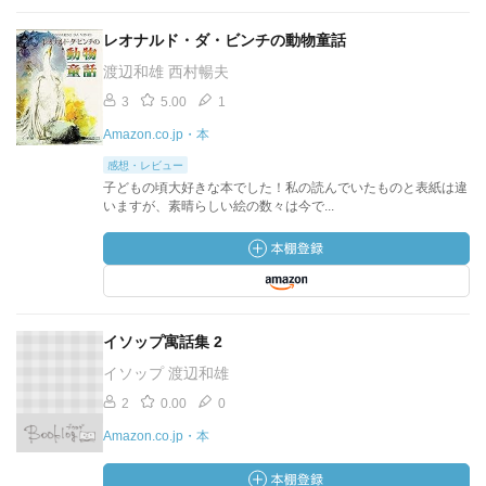
レオナルド・ダ・ビンチの動物童話
渡辺和雄 西村暢夫
3
5.00
1
Amazon.co.jp・本
感想・レビュー
子どもの頃大好きな本でした！私の読んでいたものと表紙は違
いますが、素晴らしい絵の数々は今で...
イソップ寓話集 2
イソップ 渡辺和雄
2
0.00
0
Amazon.co.jp・本