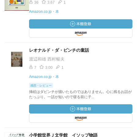
36
3.67
1
Amazon.co.jp・本
レオナルド・ダ・ビンチの童話
渡辺和雄 西村暢夫
7
3.00
1
Amazon.co.jp・本
感想・レビュー
挿絵はダビンチが描いたものではありません。心に残るお話が
たっぷり。一話が短いので寝る前に子...
小学館世界Ｊ文学館 イソップ物語