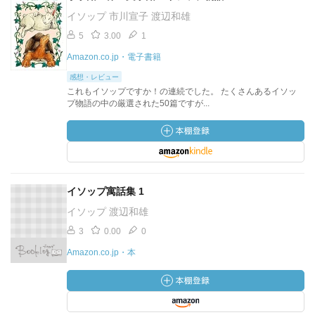
イソップ 市川宣子 渡辺和雄
5
3.00
1
Amazon.co.jp・電子書籍
感想・レビュー
これもイソップですか！の連続でした。 たくさんあるイソッ
プ物語の中の厳選された50篇ですが...
イソップ寓話集 1
イソップ 渡辺和雄
3
0.00
0
Amazon.co.jp・本