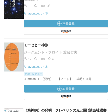
18
0.00
1
Amazon.co.jp・本
モーセと一神教
ジークムント・フロイト 渡辺哲夫
17
3.00
4
Amazon.co.jp・本
感想・レビュー
￥ mmsn01- 【要約】 ・ 【ノート】 ・成毛１０冊
〈精神病〉の発明 クレペリンの光と闇 (講談社選書