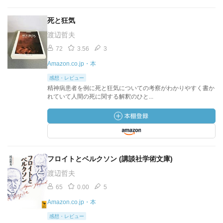
死と狂気
渡辺哲夫
72
3.56
3
Amazon.co.jp・本
感想・レビュー
精神病患者を例に死と狂気についての考察がわかりやすく書か
れていて人間の死に関する解釈のひと...
フロイトとベルクソン (講談社学術文庫)
渡辺哲夫
65
0.00
5
Amazon.co.jp・本
感想・レビュー