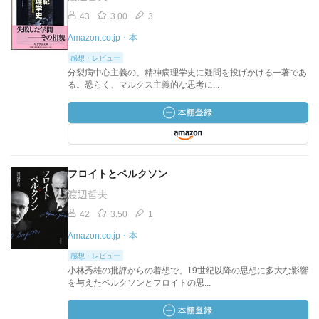
43
3.00
3
Amazon.co.jp・本
感想・レビュー
分裂病中心主義の、精神病理学史に疑問を投げかける一著であ
る。恐らく、マルクス主義的な思考に...
フロイトとベルクソン
渡辺哲夫
42
3.50
1
Amazon.co.jp・本
感想・レビュー
小林秀雄の批評からの着想で、19世紀以降の思想に多大な影響
を与えたベルクソンとフロイトの思...