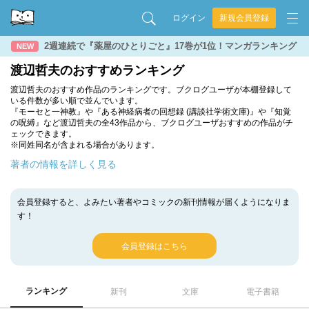
ログイン
新規会員登録
2週連続で『薬屋のひとりごと』17巻が1位！マンガランキング
NEW
渡辺哲夫のおすすめランキング
渡辺哲夫のおすすめ作品のランキングです。ブクログユーザが本棚登録して
いる件数が多い順で並んでいます。
『モーセと一神教』や『ある神経病者の回想録 (講談社学術文庫)』や『知覚
の呪縛』など渡辺哲夫の全43作品から、ブクログユーザおすすめの作品がチ
ェックできます。
※同姓同名が含まれる場合があります。
著者の情報を詳しく見る
会員登録すると、よみたい著者やコミックの新刊情報が届くようになりま
す！
会員登録はこちら
ランキング
新刊
文庫
電子書籍