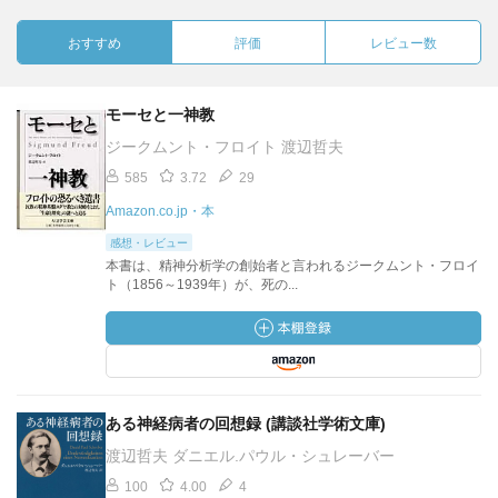
おすすめ
評価
レビュー数
モーセと一神教
ジークムント・フロイト 渡辺哲夫
585
3.72
29
Amazon.co.jp・本
感想・レビュー
本書は、精神分析学の創始者と言われるジークムント・フロイ
ト（1856～1939年）が、死の...
ある神経病者の回想録 (講談社学術文庫)
渡辺哲夫 ダニエル.パウル・シュレーバー
100
4.00
4