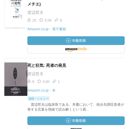
メチエ)
渡辺哲夫
10
5.00
0
Amazon.co.jp・電子書籍
死と狂気: 死者の発見
渡辺哲夫
9
4.00
1
Amazon.co.jp・本
感想・レビュー
渡辺哲夫は臨床医である。本書において、統合失調症患者が
発する言葉を情緒で読み解くという困...