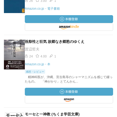
26
3.00
1
Amazon.co.jp・電子書籍
祝祭性と狂気 故郷なき郷愁のゆくえ
渡辺哲夫
24
4.00
1
Amazon.co.jp・本
感想・レビュー
精神科医が、沖縄、宮古島等のシャーマニズムを感じて綴っ
たもの。 「神がかり」とてんかん...
モーセと一神教 (ちくま学芸文庫)