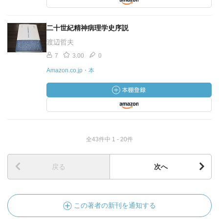
二十世紀精神病理学史序説
渡辺哲夫
7
3.00
0
Amazon.co.jp・本
全43件中 1 - 20件
戻る
次へ
この著者の新刊を通知する