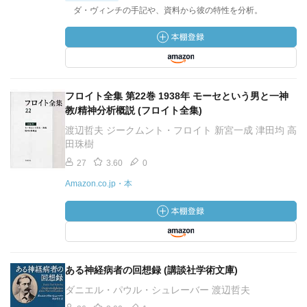
ダ・ヴィンチの手記や、資料から彼の特性を分析。
フロイト全集 第22巻 1938年 モーセという男と一神
教/精神分析概説 (フロイト全集)
渡辺哲夫 ジークムント・フロイト 新宮一成 津田均 高
田珠樹
27
3.60
0
Amazon.co.jp・本
ある神経病者の回想録 (講談社学術文庫)
ダニエル・パウル・シュレーバー 渡辺哲夫