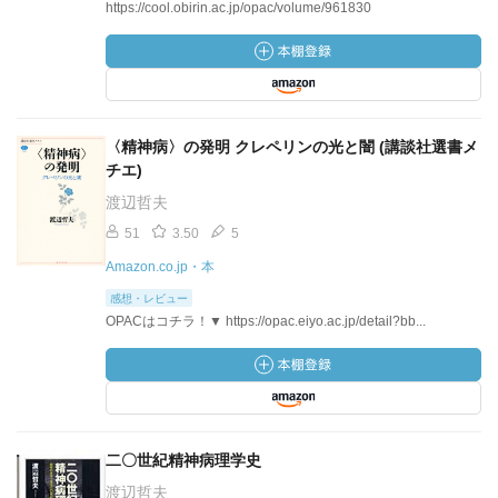
https://cool.obirin.ac.jp/opac/volume/961830
〈精神病〉の発明 クレペリンの光と闇 (講談社選書メ
チエ)
渡辺哲夫
51
3.50
5
Amazon.co.jp・本
感想・レビュー
OPACはコチラ！▼ https://opac.eiyo.ac.jp/detail?bb...
二〇世紀精神病理学史
渡辺哲夫