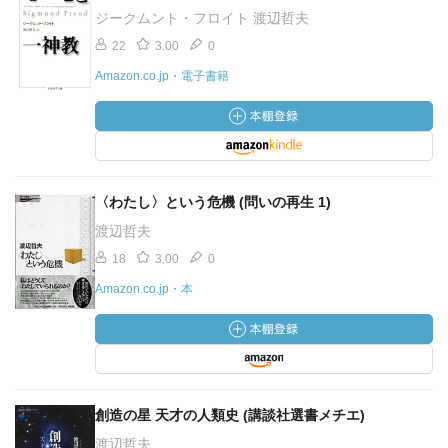
ジークムント・フロイト 渡辺哲夫
22
3.00
0
Amazon.co.jp・電子書籍
〈わたし〉という危機 (問いの再生 1)
渡辺哲夫
18
3.00
0
Amazon.co.jp・本
創造の星 天才の人類史 (講談社選書メチエ)
渡辺哲夫