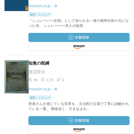
Amazon.co.jp・本
感想・レビュー
『シュレーバー症例』として知られる一連の精神分析の元にな
った本。 シュレーバー本人の経歴...
知覚の呪縛
渡辺哲夫
95
3.25
6
Amazon.co.jp・本
感想・レビュー
患者さんが感じている世界を、主治医の立場で丁寧に紐解かれ
ている一冊。 興味深く、引き込まれ...