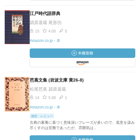
江戸時代語辞典
潁原退蔵 尾形仂
15
4.00
0
Amazon.co.jp・本
芭蕉文集 (岩波文庫 黄26-8)
松尾芭蕉 潁原退蔵
14
5.00
1
Amazon.co.jp・本
感想・レビュー
古典の素養に基づく意味深いフレーズが多いので、底意を汲み
尽くすのは至難であったが、雰囲気は...