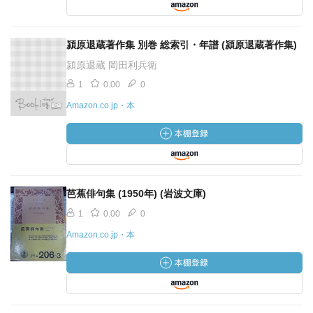
潁原退蔵著作集 別巻 総索引・年譜 (潁原退蔵著作集)
潁原退蔵 岡田利兵衛
1
0.00
0
Amazon.co.jp・本
芭蕉俳句集 (1950年) (岩波文庫)
1
0.00
0
Amazon.co.jp・本