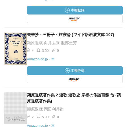
去来抄・三冊子・旅寝論 (ワイド版岩波文庫 107)
潁原退蔵 向井去来 服部土芳
4
3.00
0
Amazon.co.jp・本
潁原退蔵著作集 2 連歌 連歌史 宗祇の俳諧百韻 他 (潁
原退蔵著作集)
潁原退蔵 岡田利兵衛
2
5.00
0
Amazon.co.jp・本