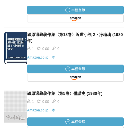
潁原退蔵著作集〈第18巻〉近世小説 2・浄瑠璃 (1980
年)
1
0.00
0
Amazon.co.jp・本
潁原退蔵著作集〈第5巻〉俳諧史 (1980年)
1
0.00
0
Amazon.co.jp・本