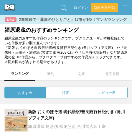
ログイン
新規会員登録
2週連続で『薬屋のひとりごと』17巻が1位！マンガランキング
NEW
潁原退蔵のおすすめランキング
潁原退蔵のおすすめ作品のランキングです。ブクログユーザが本棚登録して
いる件数が多い順で並んでいます。
『新版 おくのほそ道 現代語訳/曾良随行日記付き (角川ソフィア文庫)』や『去
来抄・三冊子・旅寝論 (岩波文庫 黄208-1)』や『江戸時代語辞典』など潁原退
蔵の全102作品から、ブクログユーザおすすめの作品がチェックできます。
※同姓同名が含まれる場合があります。
ランキング
新刊
文庫
電子書籍
おすすめ
評価
レビュー数
新版 おくのほそ道 現代語訳/曾良随行日記付き (角川
ソフィア文庫)
潁原退蔵 尾形仂 松尾芭蕉 角川書店装丁室