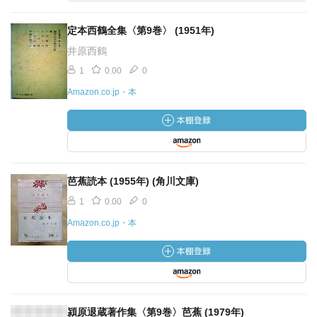
定本西鶴全集〈第9巻〉 (1951年)
井原西鶴
1
0.00
0
Amazon.co.jp・本
芭蕉読本 (1955年) (角川文庫)
1
0.00
0
Amazon.co.jp・本
潁原退蔵著作集〈第9巻〉芭蕉 (1979年)