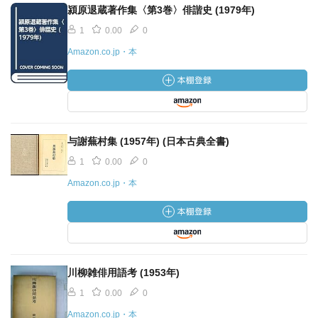
潁原退蔵著作集〈第3巻〉俳諧史 (1979年)
1
0.00
0
Amazon.co.jp・本
与謝蕪村集 (1957年) (日本古典全書)
1
0.00
0
Amazon.co.jp・本
川柳雑俳用語考 (1953年)
1
0.00
0
Amazon.co.jp・本