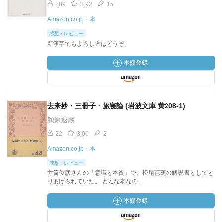
289
3.92
15
Amazon.co.jp・本
感想・レビュー
新漢字でもよろし方はどうぞ。
去来抄・三冊子・旅寝論 (岩波文庫 黄208-1)
潁原退蔵
22
3.00
2
Amazon.co.jp・本
感想・レビュー
井筒俊彦さんの「意識と本質」で、松尾芭蕉の解説書としてと
りあげられていた。 どんな本なの...