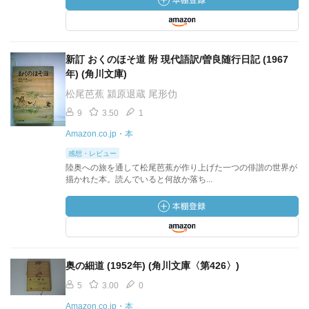
新訂 おくのほそ道 附 現代語訳/曽良随行日記 (1967
年) (角川文庫)
松尾芭蕉 潁原退蔵 尾形仂
9
3.50
1
Amazon.co.jp・本
感想・レビュー
陸奥への旅を通して松尾芭蕉が作り上げた一つの俳諧の世界が
描かれた本。読んでいると何故か落ち...
奥の細道 (1952年) (角川文庫〈第426〉)
5
3.00
0
Amazon.co.jp・本